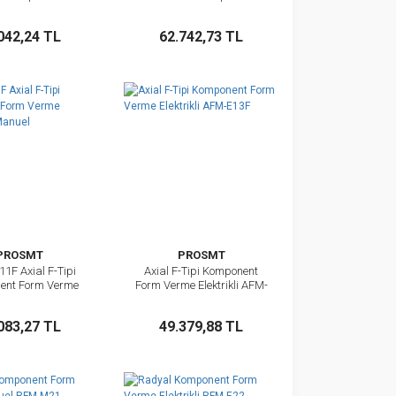
Sepete Ekle
Sepete Ekle
042,24 TL
62.742,73 TL
PROSMT
PROSMT
1F Axial F-Tipi
Axial F-Tipi Komponent
İncele
İncele
ent Form Verme
Form Verme Elektrikli AFM-
nesi - Manuel
E13F
Sepete Ekle
Sepete Ekle
083,27 TL
49.379,88 TL