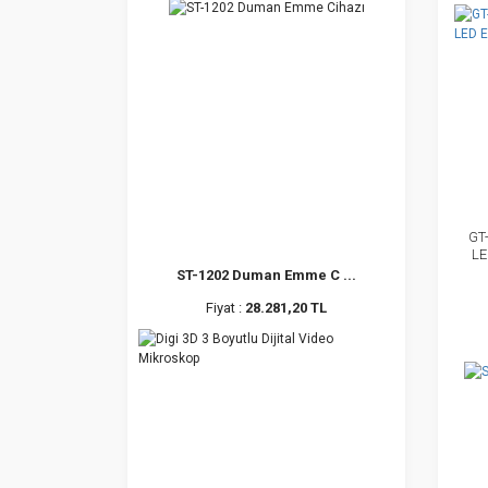
GT-
LE
ST-1202 Duman Emme C ...
Fiyat :
28.281,20 TL