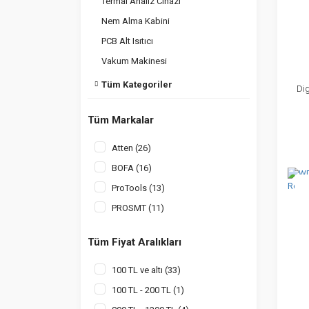
Termal Analiz Cihazı
Nem Alma Kabini
PCB Alt Isıtıcı
Vakum Makinesi
Tüm Kategoriler
Dig
Tüm Markalar
Atten (26)
BOFA (16)
Yen
ProTools (13)
PROSMT (11)
ProTools (11)
Tüm Fiyat Aralıkları
Totech (11)
ProZoom (6)
100 TL ve altı (33)
AtlasDRY (5)
100 TL - 200 TL (1)
Quick (4)