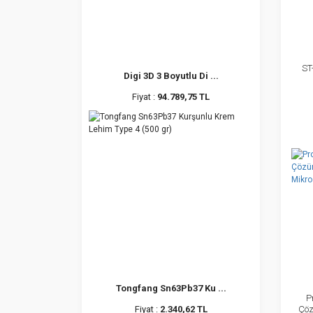
ST
Digi 3D 3 Boyutlu Di ...
Fiyat :
94.789,75 TL
Tongfang Sn63Pb37 Ku ...
P
Çöz
Fiyat :
2.340,62 TL