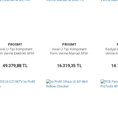
PROSMT
PROSMT
xial U-Tipi Komponent
Axial U-Tipi Komponent
Radyal 
İncele
İncele
m Verme Elektrikli AFM-
Form Verme Manuel AFM-
Verme 
E13U
M11U
Sepete Ekle
Sepete Ekle
49.379,88 TL
16.319,35 TL
14.