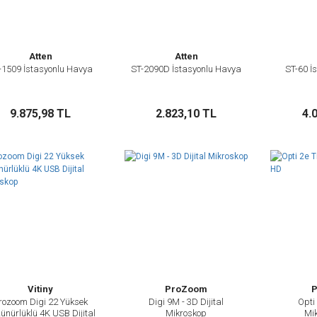
Atten
Atten
-1509 İstasyonlu Havya
ST-2090D İstasyonlu Havya
ST-60 İ
İncele
İncele
Sepete Ekle
Sepete Ekle
9.875,98 TL
2.823,10 TL
4.
Vitiny
ProZoom
rozoom Digi 22 Yüksek
Digi 9M - 3D Dijital
Opti 
İncele
İncele
ünürlüklü 4K USB Dijital
Mikroskop
Mi