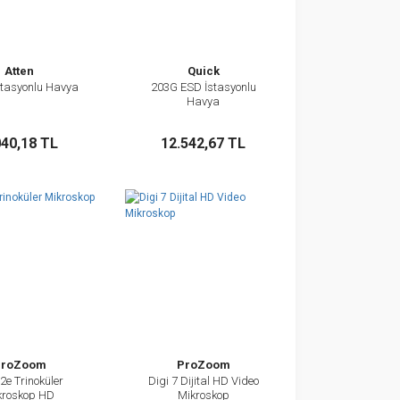
Atten
Quick
stasyonlu Havya
203G ESD İstasyonlu
İncele
İncele
Havya
Sepete Ekle
Sepete Ekle
040,18 TL
12.542,67 TL
ProZoom
ProZoom
2e Trinoküler
Digi 7 Dijital HD Video
İncele
İncele
kroskop HD
Mikroskop