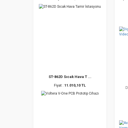
ST-862D Sıcak Hava T ...
Fiyat :
11.010,10 TL
D