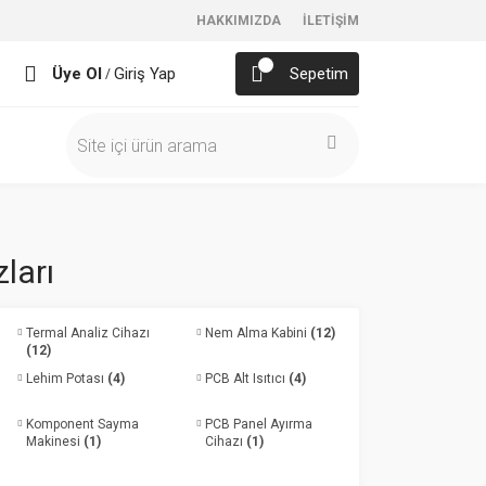
HAKKIMIZDA
İLETİŞİM
Üye Ol
Giriş Yap
Sepetim
/
ları
Termal Analiz Cihazı
Nem Alma Kabini
(12)
(12)
Lehim Potası
(4)
PCB Alt Isıtıcı
(4)
Komponent Sayma
PCB Panel Ayırma
Makinesi
(1)
Cihazı
(1)