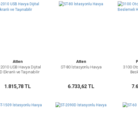
Atten
Atten
2010 USB Havya Dijital
ST-80 İstasyonlu Havya
3100 Oto
İncele
İncele
D Ekranlı ve Taşınabilir
Besl
Sepete Ekle
Sepete Ekle
1.815,78 TL
6.733,62 TL
7.