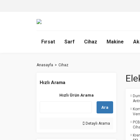
Fırsat
Sarf
Cihaz
Makine
Ak
Anasayfa
Cihaz
Ele
Hızlı Arama
Hızlı Ürün Arama
Dum
Arı
Ara
Kom
Ver
PCB
Detaylı Arama
Cih
Krem