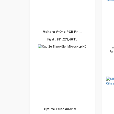
Voltera V-One PCB Pr ...
Fiyat :
281.278,60 TL
A
For
Opti 2e Trinoküler M ...