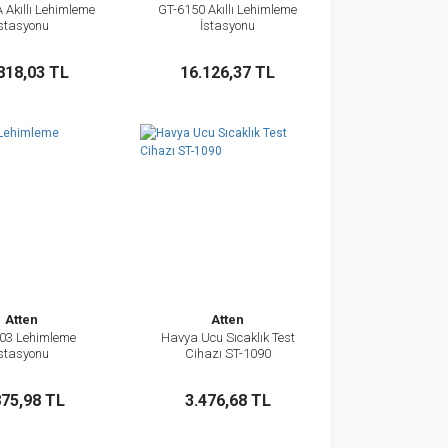
 Akıllı Lehimleme
GT-6150 Akıllı Lehimleme
İncele
İncele
İstasyonu
İstasyonu
Sepete Ekle
Sepete Ekle
818,03 TL
16.126,37 TL
Atten
Atten
03 Lehimleme
Havya Ucu Sıcaklık Test
İncele
İncele
İstasyonu
Cihazı ST-1090
Sepete Ekle
Sepete Ekle
875,98 TL
3.476,68 TL