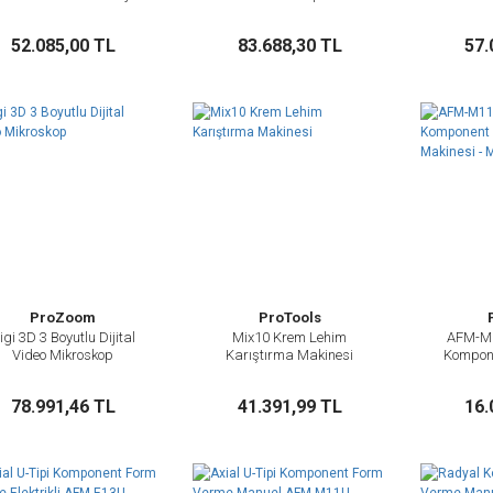
Mikroskop
Sepete Ekle
Sepete Ekle
52.085,00 TL
83.688,30 TL
57.
ProZoom
ProTools
igi 3D 3 Boyutlu Dijital
Mix10 Krem Lehim
AFM-M1
İncele
İncele
Video Mikroskop
Karıştırma Makinesi
Kompon
Maki
Sepete Ekle
Sepete Ekle
78.991,46 TL
41.391,99 TL
16.