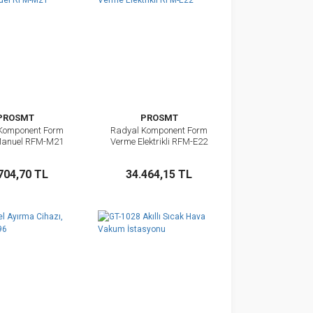
PROSMT
PROSMT
Komponent Form
Radyal Komponent Form
İncele
İncele
Manuel RFM-M21
Verme Elektrikli RFM-E22
Sepete Ekle
Sepete Ekle
704,70 TL
34.464,15 TL