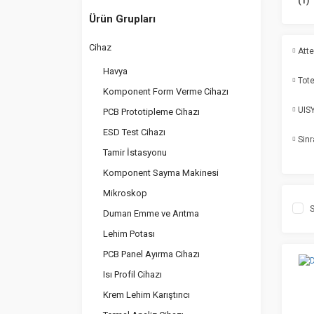
(1)
Ürün Grupları
Cihaz
Att
Havya
Tot
Komponent Form Verme Cihazı
UIS
PCB Prototipleme Cihazı
ESD Test Cihazı
Sin
Tamir İstasyonu
Komponent Sayma Makinesi
Mikroskop
S
Duman Emme ve Arıtma
Lehim Potası
PCB Panel Ayırma Cihazı
Isı Profil Cihazı
Krem Lehim Karıştırıcı