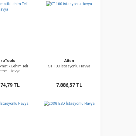
ProTools
Atten
matik Lehim Teli
ST-100 İstasyonlu Havya
İncele
İncele
emeli Havya
Sepete Ekle
Sepete Ekle
674,79 TL
7.886,57 TL