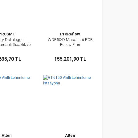
PROSMT
ProReflow
g- Datalogger
WDR50-D Masaüstü PCB
İncele
İncele
amanlı Sıcaklık ve
Reflow Fırın
 Kaydedici)
Sepete Ekle
Sepete Ekle
635,70 TL
155.201,90 TL
Atten
Atten