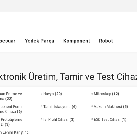
sesuar
Yedek Parça
Komponent
Robot
ktronik Üretim, Tamir ve Test Cihaz
an Emme ve
Havya
(20)
Mikroskop
(12)
tma
(22)
ponent Form
Tamir İstasyonu
(6)
Vakum Makinesi
(5)
me Cihazı
(6)
 Prototipleme
Isı Profil Cihazı
(3)
ESD Test Cihazı
(1)
azı
(3)
 Lehim Karıştırıcı