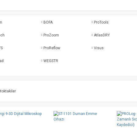
en
BOFA
ProTools
ech
ProZoom
AtlasDRY
YS
ProReflow
Visus
rad
WEGSTR
toktakiler