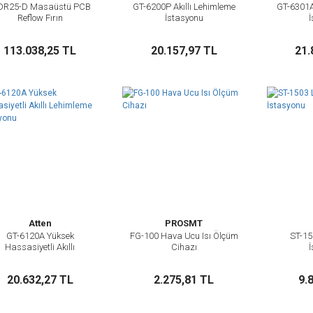
R25-D Masaüstü PCB
GT-6200P Akıllı Lehimleme
GT-6301A
İncele
İncele
Reflow Fırın
İstasyonu
Sepete Ekle
Sepete Ekle
113.038,25 TL
20.157,97 TL
21.
Atten
PROSMT
GT-6120A Yüksek
FG-100 Hava Ucu Isı Ölçüm
ST-15
İncele
İncele
Hassasiyetli Akıllı
Cihazı
Lehimleme İstasyonu
Sepete Ekle
Sepete Ekle
20.632,27 TL
2.275,81 TL
9.