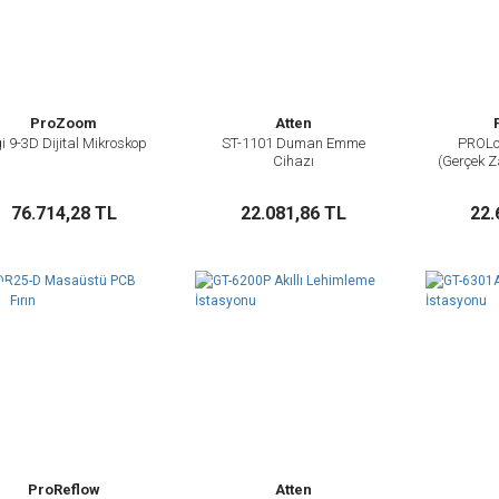
ProZoom
Atten
i 9-3D Dijital Mikroskop
ST-1101 Duman Emme
PROLo
İncele
İncele
Cihazı
(Gerçek Z
Nem
Sepete Ekle
Sepete Ekle
76.714,28 TL
22.081,86 TL
22.
i
ProReflow
Atten