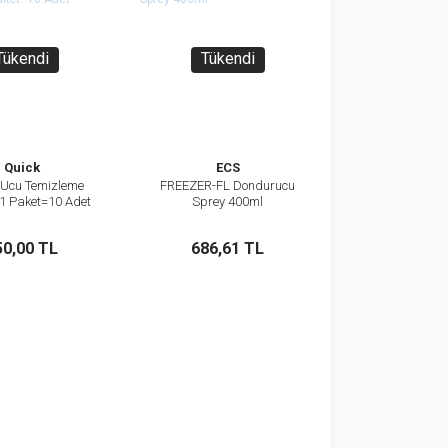
Tükendi
Tükendi
Quick
ECS
Ucu Temizleme
FREEZER-FL Dondurucu
İncele
İncele
 1 Paket=10 Adet
Sprey 400ml
Stokta Yok
Stokta Yok
50,00 TL
686,61 TL