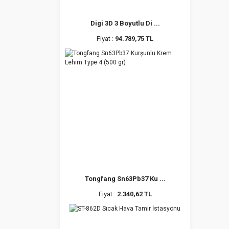
Digi 3D 3 Boyutlu Di ...
Fiyat :
94.789,75 TL
Tongfang Sn63Pb37 Ku ...
Fiyat :
2.340,62 TL