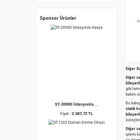
Sponsor Ürünler
I
Diğer S
Diğer s
bileşen
gibi tem
bakım sü
Bu kate
ST-2090D İstasyonlu ...
statik 
Fiyat :
3.387,72 TL
bileşen
süreçler
Diğer s
işlemi k
ve güven