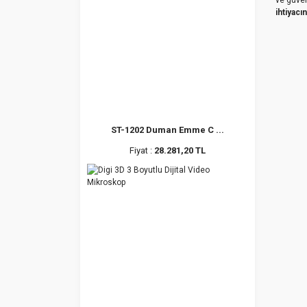
ihtiyacı
ST-1202 Duman Emme C ...
Fiyat :
28.281,20 TL