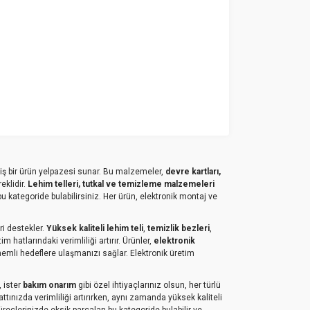
niş bir ürün yelpazesi sunar. Bu malzemeler,
devre kartları,
eklidir.
Lehim telleri, tutkal ve temizleme malzemeleri
 kategoride bulabilirsiniz. Her ürün, elektronik montaj ve
ri destekler.
Yüksek kaliteli lehim teli
,
temizlik bezleri
,
im hatlarındaki verimliliği artırır. Ürünler,
elektronik
nemli hedeflere ulaşmanızı sağlar. Elektronik üretim
, ister
bakım onarım
gibi özel ihtiyaçlarınız olsun, her türlü
attınızda verimliliği artırırken, aynı zamanda yüksek kaliteli
reçlerinizde eksik parçaları bu kategoride bulabilir ve