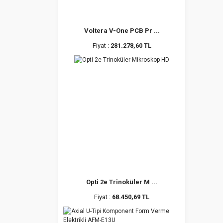
Voltera V-One PCB Pr ...
Fiyat :
281.278,60 TL
Opti 2e Trinoküler M ...
Fiyat :
68.450,69 TL