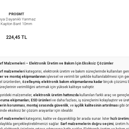
PROSMT
sıya Dayanıklı Yanmaz
İncele
Kapton Bant 10mm
Genişlik, 33m Uzunluk
Stokta Yok
224,45 TL
arf Malzemeleri – Elektronik Üretim ve Bakım İçin Eksiksiz Çözümler
arf malzemeleri
kategorisi, elektronik üretim ve bakım süreçlerinde kullanılan ge
ler ve montaj ekipmanlarının
işlevsel ve verimli bir şekilde kullanılabilmesi için ger
el ürünlerden,
özelleşmiş elektronik bakım ekipmanlarına kadar
birçok çözümü bu
reçlerinin verimliliğini artırmak için yüksek kaliteye sahiptir.
gorideki malzemeler,
elektronik üretim hattınızda
kullanılan farklı araç ve gereçle
koruma ekipmanları
,
ESD ürünleri
ve daha fazlası, iş süreçlerini kolaylaştırır ve üret
lerin korunması
,
montaj sırasında güvenlik
, ve
işçilik kalitesinin artırılması
gibi ö
inde eksiksiz bir çözüm arayanlar için idealdir.
arf malzemeleri
kategorisi, kalite ve dayanıklılığı bir arada sunar. İster
hızlı üretim
olaylıkla gerçekleştirebilmenizi sağlar.
Sarf malzemelerin doğru seçimi
, üretim h
li elektronik ürünlerin ortaya çıkmasına katkı sağlar. Elektronik üretim ve bakım sü