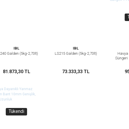
IBL
IBL
240 Galden (5kg-2,73lt)
LS215 Galden (5kg-2,73lt)
Havya 
İncele
İncele
Süngeri
Sepete Ekle
Sepete Ekle
81.873,30 TL
73.333,33 TL
9
Tükendi