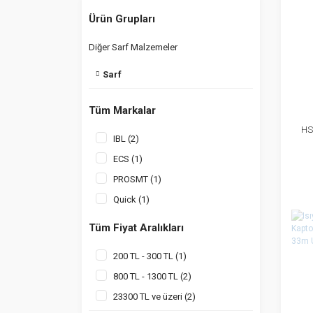
Ürün Grupları
Diğer Sarf Malzemeler
Sarf
Tüm Markalar
HS
IBL (2)
ECS (1)
PROSMT (1)
Quick (1)
Tüm Fiyat Aralıkları
200 TL - 300 TL (1)
800 TL - 1300 TL (2)
23300 TL ve üzeri (2)