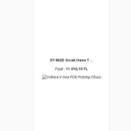
ST-862D Sıcak Hava T ...
Fiyat :
11.010,10 TL