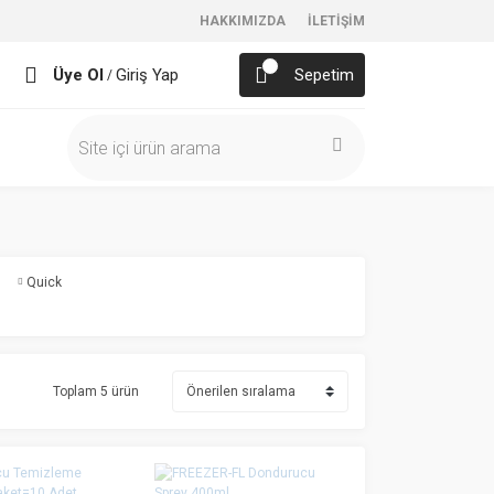
HAKKIMIZDA
İLETİŞİM
Üye Ol
Giriş Yap
Sepetim
/
Quick
Toplam 5 ürün