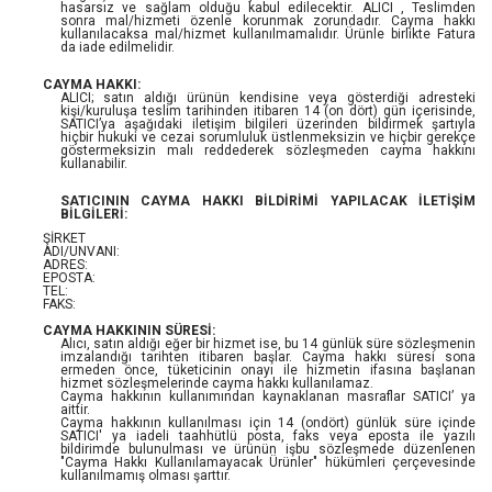
hasarsız ve sağlam olduğu kabul edilecektir. ALICI , Teslimden
sonra mal/hizmeti özenle korunmak zorundadır. Cayma hakkı
kullanılacaksa mal/hizmet kullanılmamalıdır. Ürünle birlikte Fatura
da iade edilmelidir.
CAYMA HAKKI:
ALICI; satın aldığı ürünün kendisine veya gösterdiği adresteki
kişi/kuruluşa teslim tarihinden itibaren 14 (on dört) gün içerisinde,
SATICI’ya aşağıdaki iletişim bilgileri üzerinden bildirmek şartıyla
hiçbir hukuki ve cezai sorumluluk üstlenmeksizin ve hiçbir gerekçe
göstermeksizin malı reddederek sözleşmeden cayma hakkını
kullanabilir.
SATICININ CAYMA HAKKI BİLDİRİMİ YAPILACAK İLETİŞİM
BİLGİLERİ:
ŞİRKET
ADI/UNVANI:
ADRES:
EPOSTA:
TEL:
FAKS:
CAYMA HAKKININ SÜRESİ:
Alıcı, satın aldığı eğer bir hizmet ise, bu 14 günlük süre sözleşmenin
imzalandığı tarihten itibaren başlar. Cayma hakkı süresi sona
ermeden önce, tüketicinin onayı ile hizmetin ifasına başlanan
hizmet sözleşmelerinde cayma hakkı kullanılamaz.
Cayma hakkının kullanımından kaynaklanan masraflar SATICI’ ya
aittir.
Cayma hakkının kullanılması için 14 (ondört) günlük süre içinde
SATICI' ya iadeli taahhütlü posta, faks veya eposta ile yazılı
bildirimde bulunulması ve ürünün işbu sözleşmede düzenlenen
"Cayma Hakkı Kullanılamayacak Ürünler" hükümleri çerçevesinde
kullanılmamış olması şarttır.