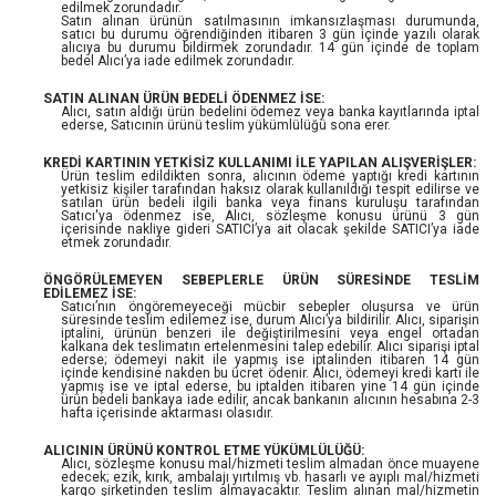
edilmek zorundadır.
Satın alınan ürünün satılmasının imkansızlaşması durumunda,
satıcı bu durumu öğrendiğinden itibaren 3 gün içinde yazılı olarak
alıcıya bu durumu bildirmek zorundadır. 14 gün içinde de toplam
bedel Alıcı’ya iade edilmek zorundadır.
SATIN ALINAN ÜRÜN BEDELİ ÖDENMEZ İSE:
Alıcı, satın aldığı ürün bedelini ödemez veya banka kayıtlarında iptal
ederse, Satıcının ürünü teslim yükümlülüğü sona erer.
KREDİ KARTININ YETKİSİZ KULLANIMI İLE YAPILAN ALIŞVERİŞLER:
Ürün teslim edildikten sonra, alıcının ödeme yaptığı kredi kartının
yetkisiz kişiler tarafından haksız olarak kullanıldığı tespit edilirse ve
satılan ürün bedeli ilgili banka veya finans kuruluşu tarafından
Satıcı'ya ödenmez ise, Alıcı, sözleşme konusu ürünü 3 gün
içerisinde nakliye gideri SATICI’ya ait olacak şekilde SATICI’ya iade
etmek zorundadır.
ÖNGÖRÜLEMEYEN SEBEPLERLE ÜRÜN SÜRESİNDE TESLİM
EDİLEMEZ İSE:
Satıcı’nın öngöremeyeceği mücbir sebepler oluşursa ve ürün
süresinde teslim edilemez ise, durum Alıcı’ya bildirilir. Alıcı, siparişin
iptalini, ürünün benzeri ile değiştirilmesini veya engel ortadan
kalkana dek teslimatın ertelenmesini talep edebilir. Alıcı siparişi iptal
ederse; ödemeyi nakit ile yapmış ise iptalinden itibaren 14 gün
içinde kendisine nakden bu ücret ödenir. Alıcı, ödemeyi kredi kartı ile
yapmış ise ve iptal ederse, bu iptalden itibaren yine 14 gün içinde
ürün bedeli bankaya iade edilir, ancak bankanın alıcının hesabına 2-3
hafta içerisinde aktarması olasıdır.
ALICININ ÜRÜNÜ KONTROL ETME YÜKÜMLÜLÜĞÜ:
Alıcı, sözleşme konusu mal/hizmeti teslim almadan önce muayene
edecek; ezik, kırık, ambalajı yırtılmış vb. hasarlı ve ayıplı mal/hizmeti
kargo şirketinden teslim almayacaktır. Teslim alınan mal/hizmetin