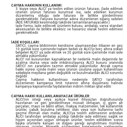
CAYMA HAKKININ KULLANIMI:
3. kişiye veya ALICI’ ya teslim edilen ürünün faturası, (İade edilmek
istenen ürünün faturası kurumsal ise, iade ederken kurumun
düzenlemiş olduğu iade faturası ile birlikte gönderilmesi
gerekmektedir. Faturası kurumlar adına düzenlenen sipariş iadeleri
İADE FATURASI kesilmediği takdirde tamamlanamayacaktır.)
İade formu, İade edilecek ürünlerin kutusu, ambalajı, varsa standart
aksesuarları ile birlikte eksiksiz ve hasarsız olarak teslim edilmesi
gerekmektedir.
İADE KOŞULLARI:
SATICI, cayma bildiriminin kendisine ulaşmasından itibaren en geç
10 günlük süre içerisinde toplam bedeli ve ALICI’yı borç altına sokan
belgeleri ALICI’ ya iade etmek ve 20 günlük süre içerisinde malı iade
almakla yükümlüdür.
ALICI’ nın kusurundan kaynaklanan bir nedenle malın değerinde bir
azalma olursa veya iade imkânsızlaşırsa ALICI kusuru oranında
SATICI’ nın zararlarını tazmin etmekle yükümlüdür. Ancak cayma
hakkı süresi içinde malın veya ürünün usulüne uygun kullanılması
sebebiyle meydana gelen değişiklik ve bozulmalardan ALICI sorumlu
değildir.
Cayma hakkının kullanılması nedeniyle SATICI tarafından
düzenlenen kampanya limit tutarının altına düşülmesi halinde
kampanya kapsamında faydalanılan indirim miktarı iptal edilir.
CAYMA HAKKI KULLANILAMAYACAK ÜRÜNLER:
ALICI’nın isteği veya açıkça kişisel ihtiyaçları doğrultusunda
hazırlanan ve geri gönderilmeye müsait olmayan, iç giyim alt
parçaları, mayo ve bikini altları, makyaj malzemeleri, tek kullanımlık
ürünler, çabuk bozulma tehlikesi olan veya son kullanma tarihi
geçme ihtimali olan mallar, ALICI’ya teslim edilmesinin ardından
ALICI tarafından ambalajı açıldığı takdirde iade edilmesi sağlık ve
hijyen açısından uygun olmayan ürünler, teslim edildikten sonra
başka ürünlerle karışan ve doğası gereği ayrıştırılması mümkün
olmayan ürünler, Abonelik sözleşmesi kapsamında sağlananlar