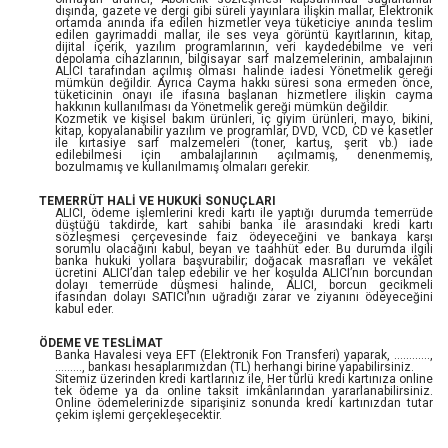
dışında, gazete ve dergi gibi süreli yayınlara ilişkin mallar, Elektronik
ortamda anında ifa edilen hizmetler veya tüketiciye anında teslim
edilen gayrimaddi mallar, ile ses veya görüntü kayıtlarının, kitap,
dijital içerik, yazılım programlarının, veri kaydedebilme ve veri
depolama cihazlarının, bilgisayar sarf malzemelerinin, ambalajının
ALICI tarafından açılmış olması halinde iadesi Yönetmelik gereği
mümkün değildir. Ayrıca Cayma hakkı süresi sona ermeden önce,
tüketicinin onayı ile ifasına başlanan hizmetlere ilişkin cayma
hakkının kullanılması da Yönetmelik gereği mümkün değildir.
Kozmetik ve kişisel bakım ürünleri, iç giyim ürünleri, mayo, bikini,
kitap, kopyalanabilir yazılım ve programlar, DVD, VCD, CD ve kasetler
ile kırtasiye sarf malzemeleri (toner, kartuş, şerit vb.) iade
edilebilmesi için ambalajlarının açılmamış, denenmemiş,
bozulmamış ve kullanılmamış olmaları gerekir.
TEMERRÜT HALİ VE HUKUKİ SONUÇLARI
ALICI, ödeme işlemlerini kredi kartı ile yaptığı durumda temerrüde
düştüğü takdirde, kart sahibi banka ile arasındaki kredi kartı
sözleşmesi çerçevesinde faiz ödeyeceğini ve bankaya karşı
sorumlu olacağını kabul, beyan ve taahhüt eder. Bu durumda ilgili
banka hukuki yollara başvurabilir; doğacak masrafları ve vekâlet
ücretini ALICI’dan talep edebilir ve her koşulda ALICI’nın borcundan
dolayı temerrüde düşmesi halinde, ALICI, borcun gecikmeli
ifasından dolayı SATICI’nın uğradığı zarar ve ziyanını ödeyeceğini
kabul eder.
ÖDEME VE TESLİMAT
Banka Havalesi veya EFT (Elektronik Fon Transferi) yaparak, ............,
........., bankası hesaplarımızdan (TL) herhangi birine yapabilirsiniz.
Sitemiz üzerinden kredi kartlarınız ile, Her türlü kredi kartınıza online
tek ödeme ya da online taksit imkânlarından yararlanabilirsiniz.
Online ödemelerinizde siparişiniz sonunda kredi kartınızdan tutar
çekim işlemi gerçekleşecektir.