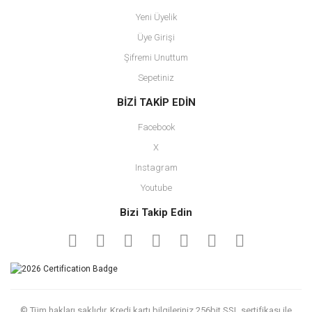
Yeni Üyelik
Üye Girişi
Şifremi Unuttum
Sepetiniz
BİZİ TAKİP EDİN
Facebook
X
Instagram
Youtube
Bizi Takip Edin
© Tüm hakları saklıdır. Kredi kartı bilgileriniz 256bit SSL sertifikası ile