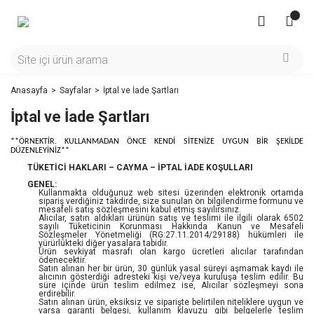
Anasayfa
Sayfalar
İptal ve İade Şartları
İptal ve İade Şartları
**ÖRNEKTİR. KULLANMADAN ÖNCE KENDİ SİTENİZE UYGUN BİR ŞEKİLDE
DÜZENLEYİNİZ**
TÜKETİCİ HAKLARI – CAYMA – İPTAL İADE KOŞULLARI
GENEL:
Kullanmakta olduğunuz web sitesi üzerinden elektronik ortamda
sipariş verdiğiniz takdirde, size sunulan ön bilgilendirme formunu ve
mesafeli satış sözleşmesini kabul etmiş sayılırsınız.
Alıcılar, satın aldıkları ürünün satış ve teslimi ile ilgili olarak 6502
sayılı Tüketicinin Korunması Hakkında Kanun ve Mesafeli
Sözleşmeler Yönetmeliği (RG:27.11.2014/29188) hükümleri ile
yürürlükteki diğer yasalara tabidir.
Ürün sevkiyat masrafı olan kargo ücretleri alıcılar tarafından
ödenecektir.
Satın alınan her bir ürün, 30 günlük yasal süreyi aşmamak kaydı ile
alıcının gösterdiği adresteki kişi ve/veya kuruluşa teslim edilir. Bu
süre içinde ürün teslim edilmez ise, Alıcılar sözleşmeyi sona
erdirebilir.
Satın alınan ürün, eksiksiz ve siparişte belirtilen niteliklere uygun ve
varsa garanti belgesi, kullanım klavuzu gibi belgelerle teslim