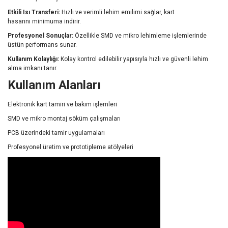
Etkili
Isı
Transferi:
Hızlı
ve
verimli
lehim
emilimi
sağlar,
kart
hasarını
minimuma
indirir.
Profesyonel
Sonuçlar:
Özellikle
SMD
ve
mikro
lehimleme
işlemlerinde
üstün
performans
sunar.
Kullanım
Kolaylığı:
Kolay
kontrol
edilebilir
yapısıyla
hızlı
ve
güvenli
lehim
alma
imkanı
tanır.
Kullanım
Alanları
Elektronik
kart
tamiri
ve
bakım
işlemleri
SMD
ve
mikro
montaj
söküm
çalışmaları
PCB
üzerindeki tamir
uygulamaları
Profesyonel
üretim
ve
prototipleme
atölyeleri