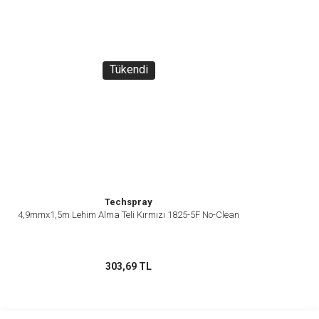
Tükendi
Techspray
4,9mmx1,5m Lehim Alma Teli Kırmızı 1825-5F No-Clean
303,69 TL