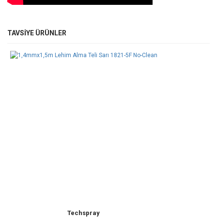
Bu ürünün fiyat bilgisi, resim, ürün açıklamalarında ve diğer
TAVSİYE ÜRÜNLER
konularda yetersiz gördüğünüz noktaları öneri formunu kullanarak
Bu ürüne ilk yorumu siz yapın!
tarafımıza iletebilirsiniz.
Görüş ve önerileriniz için teşekkür ederiz.
Yorum Yaz
Ürün resmi kalitesiz, bozuk veya görüntülenemiyor.
Ürün açıklamasında eksik bilgiler bulunuyor.
Ürün bilgilerinde hatalar bulunuyor.
Ürün fiyatı diğer sitelerden daha pahalı.
Bu ürüne benzer farklı alternatifler olmalı.
Gönder
Techspray