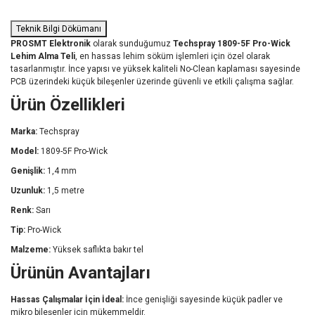
Teknik Bilgi Dökümanı
PROSMT
Elektronik
olarak
sunduğumuz
Techspray
1809-
5F
Pro-
Wick
Lehim
Alma
Teli
,
en
hassas
lehim
söküm
işlemleri
için
özel
olarak
tasarlanmıştır.
İnce
yapısı
ve
yüksek
kaliteli
No-
Clean
kaplaması
sayesinde
PCB
üzerindeki
küçük
bileşenler
üzerinde
güvenli
ve
etkili
çalışma
sağlar.
Ürün
Özellikleri
Marka:
Techspray
Model:
1809-
5F
Pro-
Wick
Genişlik:
1,4
mm
Uzunluk:
1,5
metre
Renk:
Sarı
Tip:
Pro-Wick
Malzeme:
Yüksek
saflıkta
bakır
tel
Ürünün
Avantajları
Hassas
Çalışmalar
İçin
İdeal:
İnce
genişliği
sayesinde
küçük
padler
ve
mikro
bileşenler
için
mükemmeldir.