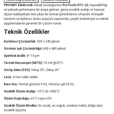
PROSMT Elektronik
olarak sunduğumuz
ProTools DTC-22
, taşınabilirliği
ve yüksek performansı bir araya getiren, geniş sıcaklık aralığı ve hassas
ölçüm kabiliyetiyle öne çıkan bir termal görüntüleme cihazıdır. Kompakt
tasarımı ve kullanıcı dostu arayüzü sayesinde, çeşitli endüstriyel ve teknik
uygulamalarda güvenilir bir çözüm sunar.
Teknik Özellikler
Kızılötesi Çözünürlük:
320 × 240 piksel
Görünür Işık Çözünürlüğü:
640 × 480 piksel
Spektral Aralık:
8–14 µm
Termal Hassasiyet (NETD):
70 mK @25°C
Görüş Alanı (FOV):
Yatay 35°, Dikey 26°
Lens:
4 mm sabit odaklı
Kare Hızı:
Termal görüntü 9 Hz, Görünür ışık 25 Hz
Sıcaklık Ölçüm Aralığı:
-10°C ila +450°C
Ölçüm Doğruluğu:
±2°C veya ±2%
Sıcaklık Ölçüm Modları:
En sıcak, en soğuk, merkezi nokta, bölge alan
sıcaklık ölçümü