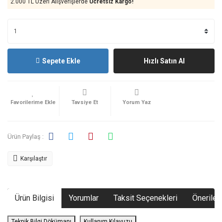
2.000 TL Üzeri Alışverişlerde
Ücretsiz Kargo!
Sepete Ekle
Hızlı Satın Al
Tavsiye Et
Yorum Yaz
Ürün Paylaş :
Karşılaştır
Ürün Bilgisi
Yorumlar
Taksit Seçenekleri
Önerileri
Teknik Bilgi Dökümanı
Kullanım Kılavuzu