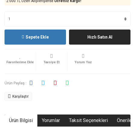
2.000 TL Üzeri Alışverişlerde
Ücretsiz Kargo!
Sepete Ekle
Hızlı Satın Al
Tavsiye Et
Yorum Yaz
Ürün Paylaş :
Karşılaştır
Ürün Bilgisi
Yorumlar
Taksit Seçenekleri
Önerileri