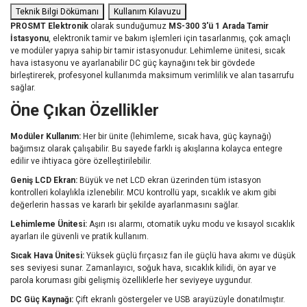
Teknik Bilgi Dökümanı
Kullanım Kılavuzu
PROSMT Elektronik
olarak sunduğumuz
MS-300 3'ü 1 Arada Tamir
İstasyonu
, elektronik tamir ve bakım işlemleri için tasarlanmış, çok amaçlı
ve modüler yapıya sahip bir tamir istasyonudur. Lehimleme ünitesi, sıcak
hava istasyonu ve ayarlanabilir DC güç kaynağını tek bir gövdede
birleştirerek, profesyonel kullanımda maksimum verimlilik ve alan tasarrufu
sağlar.
Öne Çıkan Özellikler
Modüler Kullanım:
Her bir ünite (lehimleme, sıcak hava, güç kaynağı)
bağımsız olarak çalışabilir. Bu sayede farklı iş akışlarına kolayca entegre
edilir ve ihtiyaca göre özelleştirilebilir.
Geniş LCD Ekran:
Büyük ve net LCD ekran üzerinden tüm istasyon
kontrolleri kolaylıkla izlenebilir. MCU kontrollü yapı, sıcaklık ve akım gibi
değerlerin hassas ve kararlı bir şekilde ayarlanmasını sağlar.
Lehimleme Ünitesi:
Aşırı ısı alarmı, otomatik uyku modu ve kısayol sıcaklık
ayarları ile güvenli ve pratik kullanım.
Sıcak Hava Ünitesi:
Yüksek güçlü fırçasız fan ile güçlü hava akımı ve düşük
ses seviyesi sunar. Zamanlayıcı, soğuk hava, sıcaklık kilidi, ön ayar ve
parola koruması gibi gelişmiş özelliklerle her seviyeye uygundur.
DC Güç Kaynağı:
Çift ekranlı göstergeler ve USB arayüzüyle donatılmıştır.