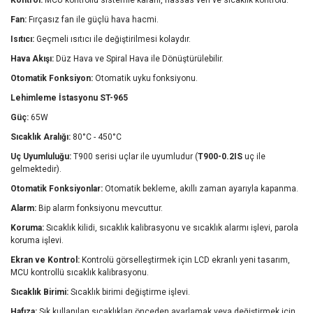
Kontrol:
MCU kontrollü sistemle kararlı, hassas veri ve sıcaklık kontrolü.
Fan:
Fırçasız fan ile güçlü hava hacmi.
Isıtıcı:
Geçmeli ısıtıcı ile değiştirilmesi kolaydır.
Hava Akışı:
Düz Hava ve Spiral Hava ile Dönüştürülebilir.
Otomatik Fonksiyon:
Otomatik uyku fonksiyonu.
Lehimleme İstasyonu ST-965
Güç:
65W
Sıcaklık Aralığı:
80°C - 450°C
Uç Uyumluluğu:
T900 serisi uçlar ile uyumludur (
T900-0.2IS
uç ile
gelmektedir).
Otomatik Fonksiyonlar:
Otomatik bekleme, akıllı zaman ayarıyla kapanma.
Alarm:
Bip alarm fonksiyonu mevcuttur.
Koruma:
Sıcaklık kilidi, sıcaklık kalibrasyonu ve sıcaklık alarmı işlevi, parola
koruma işlevi.
Ekran ve Kontrol:
Kontrolü görselleştirmek için LCD ekranlı yeni tasarım,
MCU kontrollü sıcaklık kalibrasyonu.
Sıcaklık Birimi:
Sıcaklık birimi değiştirme işlevi.
Hafıza:
Sık kullanılan sıcaklıkları önceden ayarlamak veya değiştirmek için