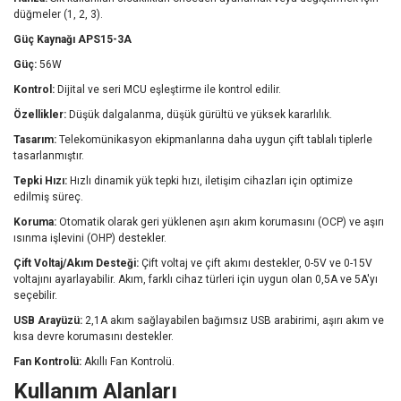
düğmeler (1, 2, 3).
Güç Kaynağı APS15-3A
Güç:
56W
Kontrol:
Dijital ve seri MCU eşleştirme ile kontrol edilir.
Özellikler:
Düşük dalgalanma, düşük gürültü ve yüksek kararlılık.
Tasarım:
Telekomünikasyon ekipmanlarına daha uygun çift tablalı tiplerle
tasarlanmıştır.
Tepki Hızı:
Hızlı dinamik yük tepki hızı, iletişim cihazları için optimize
edilmiş süreç.
Koruma:
Otomatik olarak geri yüklenen aşırı akım korumasını (OCP) ve aşırı
ısınma işlevini (OHP) destekler.
Çift Voltaj/Akım Desteği:
Çift voltaj ve çift akımı destekler, 0-5V ve 0-15V
voltajını ayarlayabilir. Akım, farklı cihaz türleri için uygun olan 0,5A ve 5A'yı
seçebilir.
USB Arayüzü:
2,1A akım sağlayabilen bağımsız USB arabirimi, aşırı akım ve
kısa devre korumasını destekler.
Fan Kontrolü:
Akıllı Fan Kontrolü.
Kullanım Alanları