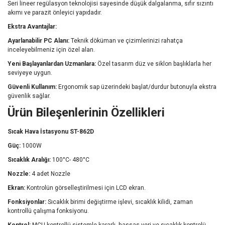
Seri lineer regülasyon teknolojisi sayesinde düşük dalgalanma, sıfır sızıntı
akımı ve parazit önleyici yapıdadır.
Ekstra Avantajlar:
Ayarlanabilir PC Alanı:
Teknik döküman ve çizimlerinizi rahatça
inceleyebilmeniz için özel alan.
Yeni Başlayanlardan Uzmanlara:
Özel tasarım düz ve siklon başlıklarla her
seviyeye uygun.
Güvenli Kullanım:
Ergonomik sap üzerindeki başlat/durdur butonuyla ekstra
güvenlik sağlar.
Ürün Bileşenlerinin Özellikleri
Sıcak Hava İstasyonu ST-862D
Güç:
1000W
Sıcaklık Aralığı:
100°C- 480°C
Nozzle:
4 adet Nozzle
Ekran:
Kontrolün görselleştirilmesi için LCD ekran.
Fonksiyonlar:
Sıcaklık birimi değiştirme işlevi, sıcaklık kilidi, zaman
kontrollü çalışma fonksiyonu.