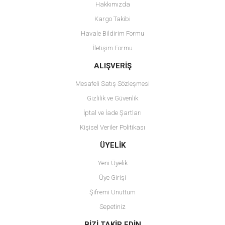
Hakkımızda
Ürün resmi kalitesiz, bozuk veya görüntülenemiyor.
Kargo Takibi
Ürün açıklamasında eksik bilgiler bulunuyor.
Havale Bildirim Formu
Ürün bilgilerinde hatalar bulunuyor.
İletişim Formu
Ürün fiyatı diğer sitelerden daha pahalı.
Bu ürüne benzer farklı alternatifler olmalı.
ALIŞVERİŞ
Mesafeli Satış Sözleşmesi
Gizlilik ve Güvenlik
İptal ve İade Şartları
Kişisel Veriler Politikası
Gönder
ÜYELİK
Yeni Üyelik
Üye Girişi
Şifremi Unuttum
Sepetiniz
BİZİ TAKİP EDİN