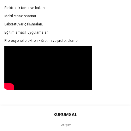
Elektronik tamir ve bakım.
Mobil cihaz onarımı.
Laboratuvar çalışmaları.
Eğitim amaçlı uygulamalar.
Profesyonel elektronik üretim ve prototipleme.
Bu ürünün fiyat bilgisi, resim, ürün açıklamalarında ve diğer
konularda yetersiz gördüğünüz noktaları öneri formunu kullanarak
Bu ürüne ilk yorumu siz yapın!
KURUMSAL
tarafımıza iletebilirsiniz.
Görüş ve önerileriniz için teşekkür ederiz.
İletişim
Yorum Yaz