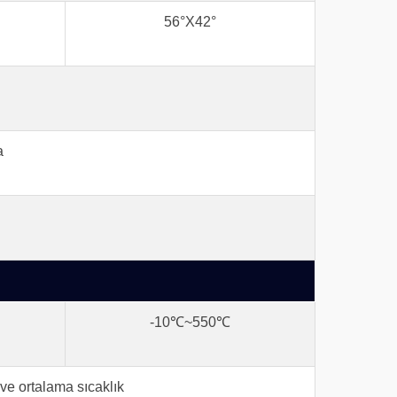
56°X42°
a
-10℃~550℃
ve ortalama sıcaklık