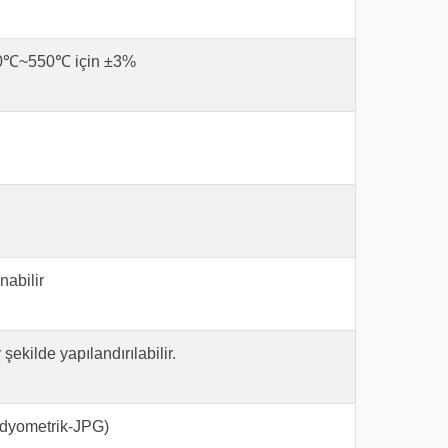
20℃~550℃ için ±3%
nabilir
kilde yapılandırılabilir.
adyometrik-JPG)