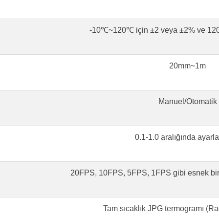
-10℃~120℃ için ±2 veya ±2% ve 1
20mm~1m
Manuel/Otomatik
0.1-1.0 aralığında ayarla
20FPS, 10FPS, 5FPS, 1FPS gibi esnek bir şe
Tam sıcaklık JPG termogramı (R