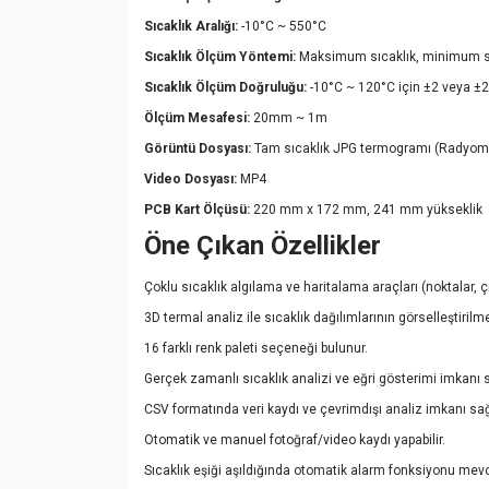
Sıcaklık Aralığı:
-10°C ~ 550°C
Sıcaklık Ölçüm Yöntemi:
Maksimum sıcaklık, minimum sıc
Sıcaklık Ölçüm Doğruluğu:
-10°C ~ 120°C için ±2 veya ±
Ölçüm Mesafesi:
20mm ~ 1m
Görüntü Dosyası:
Tam sıcaklık JPG termogramı (Radyome
Video Dosyası:
MP4
PCB Kart Ölçüsü:
220 mm x 172 mm, 241 mm yükseklik
Öne Çıkan Özellikler
Çoklu sıcaklık algılama ve haritalama araçları (noktalar, ç
3D termal analiz ile sıcaklık dağılımlarının görselleştirilm
16 farklı renk paleti seçeneği bulunur.
Gerçek zamanlı sıcaklık analizi ve eğri gösterimi imkanı 
CSV formatında veri kaydı ve çevrimdışı analiz imkanı sağ
Otomatik ve manuel fotoğraf/video kaydı yapabilir.
Sıcaklık eşiği aşıldığında otomatik alarm fonksiyonu mevc