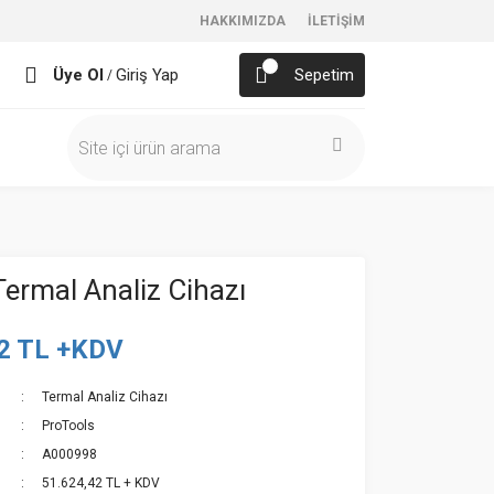
HAKKIMIZDA
İLETİŞİM
Üye Ol
Giriş Yap
Sepetim
/
ermal Analiz Cihazı
2 TL +KDV
Termal Analiz Cihazı
ProTools
A000998
51.624,42 TL + KDV