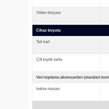
Video dosyası
Cihaz boyutu
Tek kart
Çift kişilik tahta
Veri toplama aksesuarları (standart kon
Isıtma masası