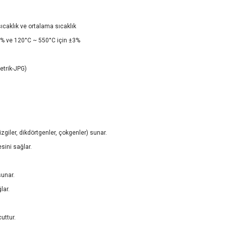
aklık ve ortalama sıcaklık
2% ve 120°C ~ 550°C için ±3%
trik-JPG)
izgiler, dikdörtgenler, çokgenler) sunar.
esini sağlar.
sunar.
lar.
uttur.