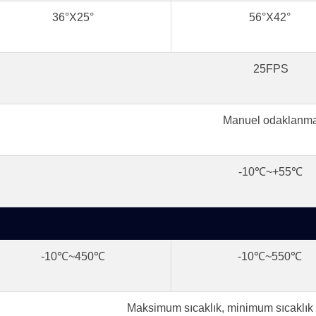
36°X25°
56°X42°
25FPS
Manuel odaklanm
-10℃~+55℃
-10℃~450℃
-10℃~550℃
Maksimum sıcaklık, minimum sıcaklık 