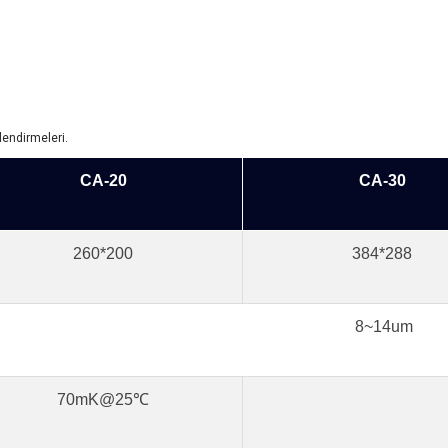
lendirmeleri.
CA-20
CA-30
260*200
384*288
8~14um
70mK@25℃