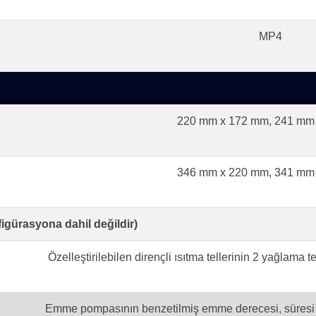
MP4
220 mm x 172 mm, 241 mm 
346 mm x 220 mm, 341 mm 
figürasyona dahil değildir)
Özelleştirilebilen dirençli ısıtma tellerinin 2 yağlama 
Emme pompasının benzetilmiş emme derecesi, süresi ve