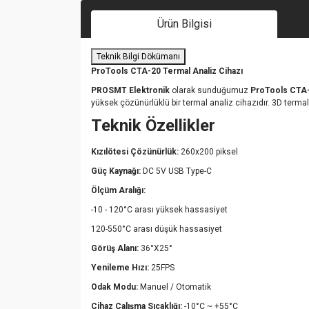
Ürün Bilgisi
Teknik Bilgi Dökümanı
ProTools CTA-20 Termal Analiz Cihazı
PROSMT Elektronik
olarak sunduğumuz
ProTools CTA
yüksek çözünürlüklü bir termal analiz cihazıdır. 3D termal
Teknik Özellikler
Kızılötesi Çözünürlük:
260x200 piksel
Güç Kaynağı:
DC 5V USB Type-C
Ölçüm Aralığı:
-10 - 120°C arası yüksek hassasiyet
120-550°C arası düşük hassasiyet
Görüş Alanı:
36°X25°
Yenileme Hızı:
25FPS
Odak Modu:
Manuel / Otomatik
Cihaz Çalışma Sıcaklığı:
-10°C ~ +55°C