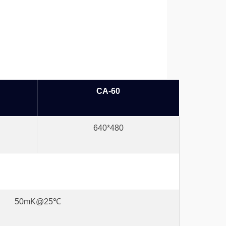
CA-60
640*480
50mK@25℃