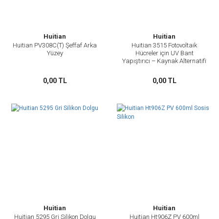
Huitian
Huitian
Huitian PV308C(T) Şeffaf Arka
Huitian 3515 Fotovoltaik
Yüzey
Hücreler için UV Bant
Yapıştırıcı – Kaynak Alternatifi
0,00 TL
0,00 TL
Huitian
Huitian
Huitian 5295 Gri Silikon Dolgu
Huitian Ht906Z PV 600ml