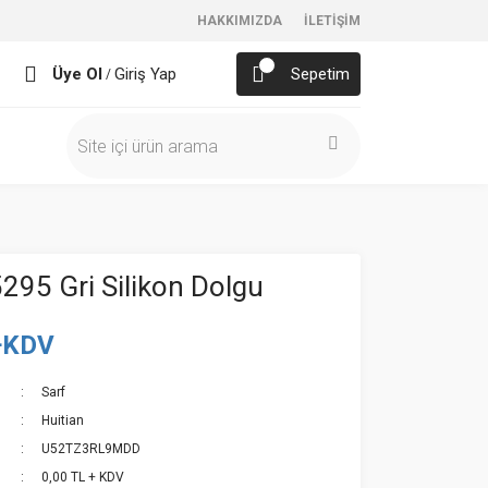
HAKKIMIZDA
İLETİŞİM
Üye Ol
Giriş Yap
Sepetim
/
5295 Gri Silikon Dolgu
+KDV
Sarf
Huitian
U52TZ3RL9MDD
0,00 TL + KDV