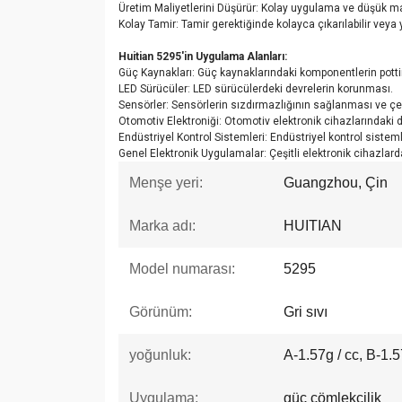
Üretim Maliyetlerini Düşürür: Kolay uygulama ve düşük mal
Kolay Tamir: Tamir gerektiğinde kolayca çıkarılabilir veya 
Huitian 5295'in Uygulama Alanları:
Güç Kaynakları: Güç kaynaklarındaki komponentlerin potti
LED Sürücüler: LED sürücülerdeki devrelerin korunması.
Sensörler: Sensörlerin sızdırmazlığının sağlanması ve çe
Otomotiv Elektroniği: Otomotiv elektronik cihazlarındaki 
Endüstriyel Kontrol Sistemleri: Endüstriyel kontrol sistem
Genel Elektronik Uygulamalar: Çeşitli elektronik cihazla
Menşe yeri:
Guangzhou, Çin
Marka adı:
HUITIAN
Model numarası:
5295
Görünüm:
Gri sıvı
yoğunluk:
A-1.57g / cc, B-1.5
Uygulama:
güç çömlekçilik