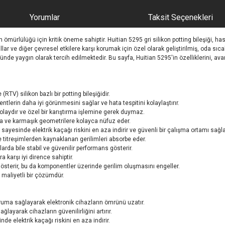
Yorumlar
Taksit Seçenekleri
 ömürlülüğü için kritik öneme sahiptir. Huitian 5295 gri silikon potting bileşiği, h
lar ve diğer çevresel etkilere karşı korumak için özel olarak geliştirilmiş, oda sı
ünde yaygın olarak tercih edilmektedir. Bu sayfa, Huitian 5295'in özelliklerini, ava
RTV) silikon bazlı bir potting bileşiğidir.
entlerin daha iyi görünmesini sağlar ve hata tespitini kolaylaştırır.
 kolaydır ve özel bir karıştırma işlemine gerek duymaz.
ra ve karmaşık geometrilere kolayca nüfuz eder.
ayesinde elektrik kaçağı riskini en aza indirir ve güvenli bir çalışma ortamı sağla
titreşimlerden kaynaklanan gerilimleri absorbe eder.
larda bile stabil ve güvenilir performans gösterir.
 karşı iyi dirence sahiptir.
erir, bu da komponentler üzerinde gerilim oluşmasını engeller.
 maliyetli bir çözümdür.
oruma sağlayarak elektronik cihazların ömrünü uzatır.
ağlayarak cihazların güvenilirliğini artırır.
nde elektrik kaçağı riskini en aza indirir.