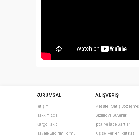
Bu ürünün fiyat bilgisi, resim, ürün açıklamalarında v
Görüş ve önerileriniz için teşekkür ederiz.
KURUMSAL
ALIŞVERİŞ
Ürün resmi kalitesiz, bozuk veya görüntülenemiyo
Ürün açıklamasında eksik bilgiler bulunuyor.
İletişim
Mesafeli Satış Sözleşme
Ürün bilgilerinde hatalar bulunuyor.
Hakkımızda
Gizlilik ve Güvenlik
Ürün fiyatı diğer sitelerden daha pahalı.
Kargo Takibi
İptal ve İade Şartları
Bu ürüne benzer farklı alternatifler olmalı.
Havale Bildirim Formu
Kişisel Veriler Politikası