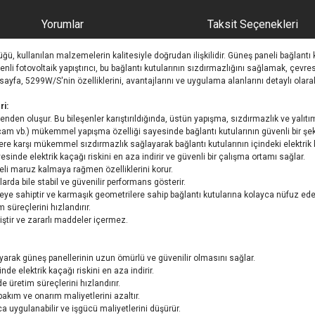
Yorumlar
Taksit Seçenekleri
ğü, kullanılan malzemelerin kalitesiyle doğrudan ilişkilidir. Güneş paneli bağlantı k
leşenli fotovoltaik yapıştırıcı, bu bağlantı kutularının sızdırmazlığını sağlamak, çe
u sayfa, 5299W/S'nin özelliklerini, avantajlarını ve uygulama alanlarını detaylı olar
ri:
enden oluşur. Bu bileşenler karıştırıldığında, üstün yapışma, sızdırmazlık ve yalıtı
m vb.) mükemmel yapışma özelliği sayesinde bağlantı kutularının güvenli bir şeki
re karşı mükemmel sızdırmazlık sağlayarak bağlantı kutularının içindeki elektrik ba
sinde elektrik kaçağı riskini en aza indirir ve güvenli bir çalışma ortamı sağlar.
reli maruz kalmaya rağmen özelliklerini korur.
larda bile stabil ve güvenilir performans gösterir.
eye sahiptir ve karmaşık geometrilere sahip bağlantı kutularına kolayca nüfuz ede
m süreçlerini hızlandırır.
tir ve zararlı maddeler içermez.
oruyarak güneş panellerinin uzun ömürlü ve güvenilir olmasını sağlar.
nde elektrik kaçağı riskini en aza indirir.
de üretim süreçlerini hızlandırır.
bakım ve onarım maliyetlerini azaltır.
a uygulanabilir ve işgücü maliyetlerini düşürür.