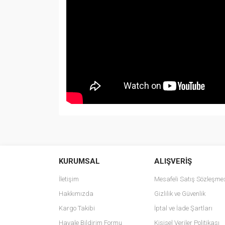
Bu ürünün fiyat bilgisi, resim, ürün açıklamalarında v
Görüş ve önerileriniz için teşekkür ederiz.
KURUMSAL
ALIŞVERİŞ
Ürün resmi kalitesiz, bozuk veya görüntülenemiyo
Ürün açıklamasında eksik bilgiler bulunuyor.
İletişim
Mesafeli Satış Sözleşme
Ürün bilgilerinde hatalar bulunuyor.
Hakkımızda
Gizlilik ve Güvenlik
Ürün fiyatı diğer sitelerden daha pahalı.
Kargo Takibi
İptal ve İade Şartları
Bu ürüne benzer farklı alternatifler olmalı.
Havale Bildirim Formu
Kişisel Veriler Politikası