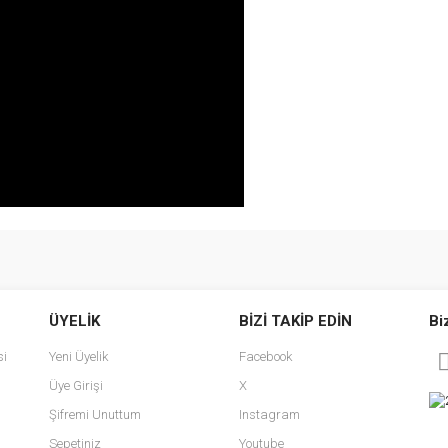
e diğer konularda yetersiz gördüğünüz noktaları öneri formunu kullanarak tarafımı
Bu ürüne ilk yorumu siz yapın!
ÜYELİK
BİZİ TAKİP EDİN
Bi
r.
Yorum Yaz
si
Yeni Üyelik
Facebook
Üye Girişi
X
Şifremi Unuttum
Instagram
Sepetiniz
Youtube