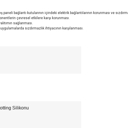
 paneli bağlantı kutularının içindeki elektrik bağlantılarının korunması ve sızdır
entlerin çevresel etkilere karşı korunması.
yalıtımın sağlanması.
l uygulamalarda sızdırmazlık ihtiyacının karşılanması.
otting Silikonu