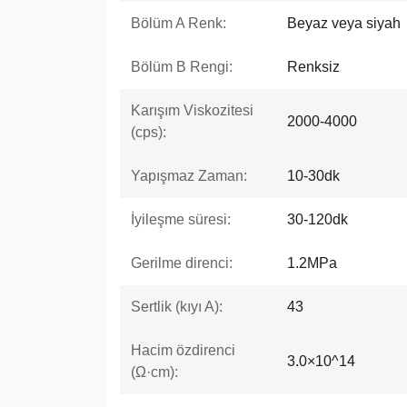
Bölüm A Renk:
Beyaz veya siyah
Bölüm B Rengi:
Renksiz
Karışım Viskozitesi
2000-4000
(cps):
Yapışmaz Zaman:
10-30dk
İyileşme süresi:
30-120dk
Gerilme direnci:
1.2MPa
Sertlik (kıyı A):
43
Hacim özdirenci
3.0×10^14
(Ω·cm):