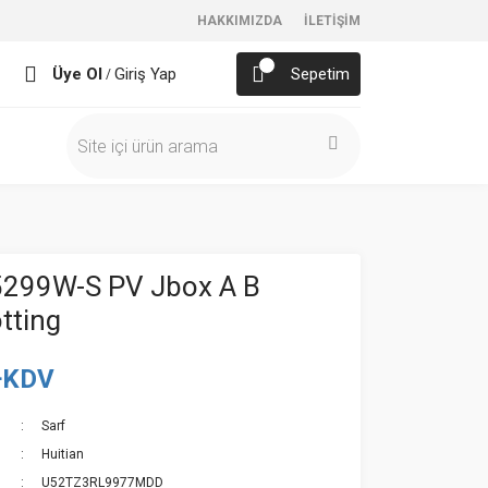
HAKKIMIZDA
İLETİŞİM
Üye Ol
Giriş Yap
Sepetim
/
5299W-S PV Jbox A B
tting
+KDV
Sarf
Huitian
U52TZ3RL9977MDD