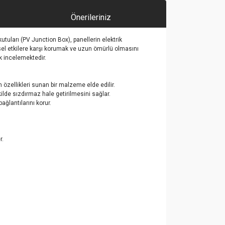
Önerileriniz
utuları (PV Junction Box), panellerin elektrik
vresel etkilere karşı korumak ve uzun ömürlü olmasını
ak incelemektedir.
m özellikleri sunan bir malzeme elde edilir.
lde sızdırmaz hale getirilmesini sağlar.
ğlantılarını korur.
r.