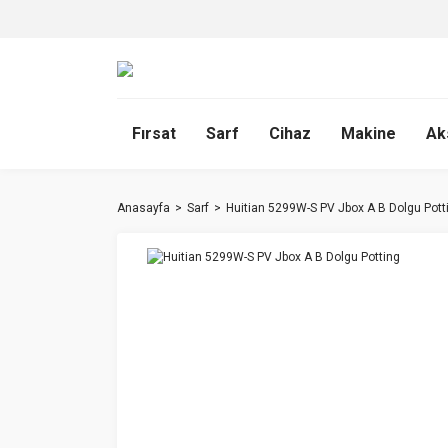
Fırsat
Sarf
Cihaz
Makine
Ak
Anasayfa
Sarf
Huitian 5299W-S PV Jbox A B Dolgu Pott