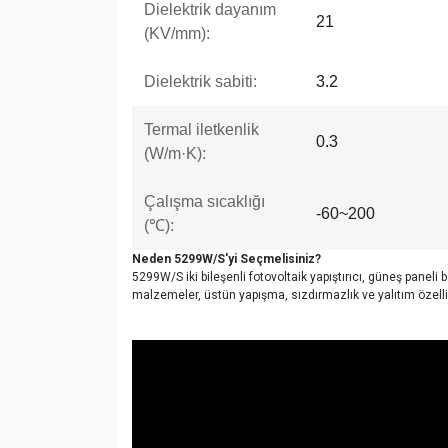
Dielektrik dayanım
21
(KV/mm):
Dielektrik sabiti:
3.2
Termal iletkenlik
0.3
(W/m·K):
Çalışma sıcaklığı
-60~200
(℃):
Neden 5299W/S'yi Seçmelisiniz?
5299W/S iki bileşenli fotovoltaik yapıştırıcı, güneş paneli 
malzemeler, üstün yapışma, sızdırmazlık ve yalıtım özell