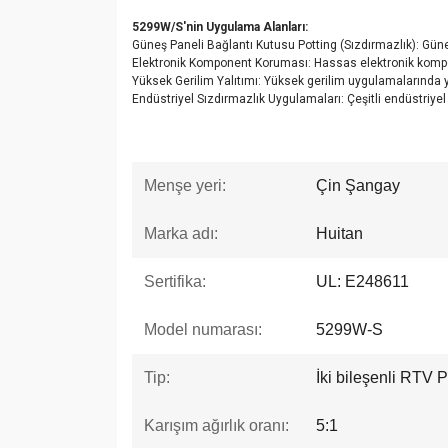
5299W/S'nin Uygulama Alanları:
Güneş Paneli Bağlantı Kutusu Potting (Sızdırmazlık): Güneş
Elektronik Komponent Koruması: Hassas elektronik kompon
Yüksek Gerilim Yalıtımı: Yüksek gerilim uygulamalarında 
Endüstriyel Sızdırmazlık Uygulamaları: Çeşitli endüstriye
Menşe yeri:
Çin Şangay
Marka adı:
Huitan
Sertifika:
UL: E248611
Model numarası:
5299W-S
Tip:
İki bileşenli RTV P
Karışım ağırlık oranı:
5:1