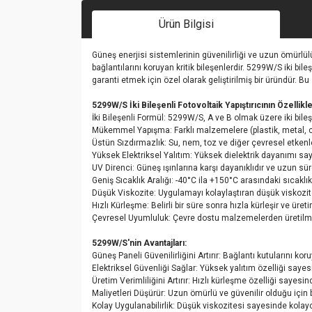
Ürün Bilgisi
Güneş enerjisi sistemlerinin güvenilirliği ve uzun ömürlülü
bağlantılarını koruyan kritik bileşenlerdir. 5299W/S iki bi
garanti etmek için özel olarak geliştirilmiş bir üründür. B
5299W/S İki Bileşenli Fotovoltaik Yapıştırıcının Özellikle
İki Bileşenli Formül: 5299W/S, A ve B olmak üzere iki bileş
Mükemmel Yapışma: Farklı malzemelere (plastik, metal, ca
Üstün Sızdırmazlık: Su, nem, toz ve diğer çevresel etkenle
Yüksek Elektriksel Yalıtım: Yüksek dielektrik dayanımı saye
UV Direnci: Güneş ışınlarına karşı dayanıklıdır ve uzun sü
Geniş Sıcaklık Aralığı: -40°C ila +150°C arasındaki sıcaklık
Düşük Viskozite: Uygulamayı kolaylaştıran düşük viskozit
Hızlı Kürleşme: Belirli bir süre sonra hızla kürleşir ve üreti
Çevresel Uyumluluk: Çevre dostu malzemelerden üretilmiş
5299W/S'nin Avantajları:
Güneş Paneli Güvenilirliğini Artırır: Bağlantı kutularını k
Elektriksel Güvenliği Sağlar: Yüksek yalıtım özelliği sayesi
Üretim Verimliliğini Artırır: Hızlı kürleşme özelliği sayesin
Maliyetleri Düşürür: Uzun ömürlü ve güvenilir olduğu için 
Kolay Uygulanabilirlik: Düşük viskozitesi sayesinde kolayc