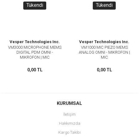
Tükendi
Tükendi
Vesper Technologies Inc.
Vesper Technologies Inc.
VM3000 MICROPHONE MEMS
VM1000 MIC PIEZO MEMS
DIGITAL PDM OMNI -
ANALOG OMNI - MIKROFON |
MIKROFON | MIC
MIC
0,00 TL
0,00 TL
KURUMSAL
İletişim
Hakkımızda
Kargo Takibi