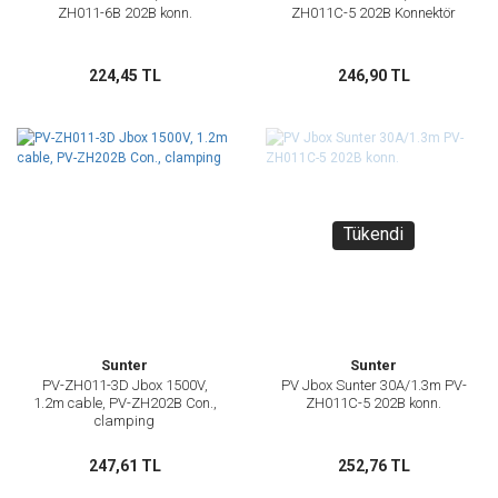
ZH011-6B 202B konn.
ZH011C-5 202B Konnektör
224,45 TL
246,90 TL
Tükendi
Sunter
Sunter
PV-ZH011-3D Jbox 1500V,
PV Jbox Sunter 30A/1.3m PV-
1.2m cable, PV-ZH202B Con.,
ZH011C-5 202B konn.
clamping
247,61 TL
252,76 TL