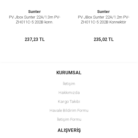
Sunter
Sunter
PV Jbox Sunter 22A/1.3m PV-
PV JBox Sunter 22A/1.2m PV-
ZH011C-5 202B konn.
ZH011C-5 202B Konnektör
237,23 TL
235,02 TL
KURUMSAL
İletişim
Hakkımızda
Kargo Takibi
Havale Bildirim Formu
İletişim Formu
ALIŞVERİŞ