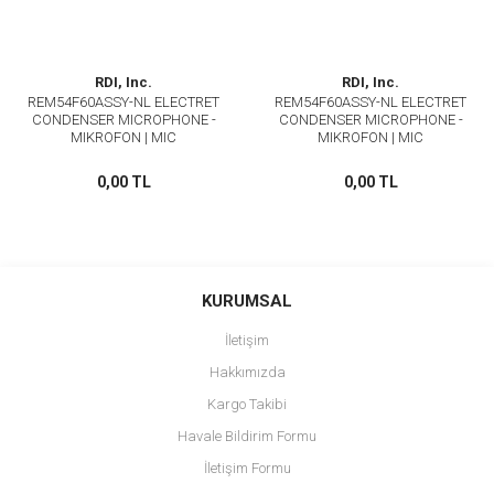
RDI, Inc.
RDI, Inc.
REM54F60ASSY-NL ELECTRET
REM54F60ASSY-NL ELECTRET
CONDENSER MICROPHONE -
CONDENSER MICROPHONE -
MIKROFON | MIC
MIKROFON | MIC
0,00 TL
0,00 TL
KURUMSAL
İletişim
Hakkımızda
Kargo Takibi
Havale Bildirim Formu
İletişim Formu