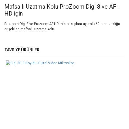
Mafsallı Uzatma Kolu ProZoom Digi 8 ve AF-
HD için
Prozoom Digi 8 ve Prozoom AF-HD mikroskoplara uyumlu 60 cm uzaklığa
erişebilen mafsallı uzatma kolu.
Bu ürünün fiyat bilgisi, resim, ürün açıklamalarında ve diğer
TAVSİYE ÜRÜNLER
konularda yetersiz gördüğünüz noktaları öneri formunu kullanarak
Bu ürüne ilk yorumu siz yapın!
tarafımıza iletebilirsiniz.
Görüş ve önerileriniz için teşekkür ederiz.
Yorum Yaz
Ürün resmi kalitesiz, bozuk veya görüntülenemiyor.
Ürün açıklamasında eksik bilgiler bulunuyor.
Ürün bilgilerinde hatalar bulunuyor.
Ürün fiyatı diğer sitelerden daha pahalı.
Bu ürüne benzer farklı alternatifler olmalı.