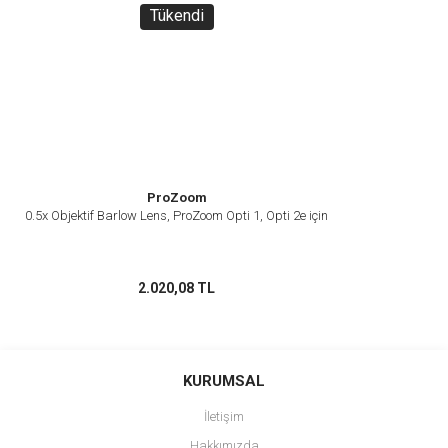
Tükendi
ProZoom
0.5x Objektif Barlow Lens, ProZoom Opti 1, Opti 2e için
2.020,08 TL
KURUMSAL
İletişim
Hakkımızda