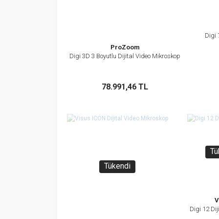
Digi 
ProZoom
Digi 3D 3 Boyutlu Dijital Video Mikroskop
İncele
Sepete Ekle
78.991,46 TL
Tü
Tükendi
V
Digi 12 Di