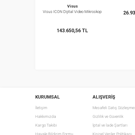
Visus
St
Visus ICON Dijital Video Mikroskop
26.9
İncele
Stokta Yok
143.650,56 TL
KURUMSAL
ALIŞVERİŞ
İletişim
Mesafeli Satış Sözleşme
Hakkımızda
Gizlilik ve Güvenlik
Kargo Takibi
İptal ve İade Şartları
Havale Bildirim Formu
Kişisel Veriler Politikası