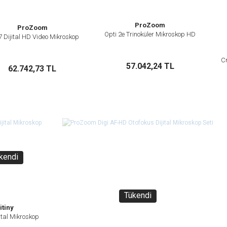
Gönder
ProZoom
ProZoom
Opti 2e Trinoküler Mikroskop HD
İncele
7 Dijital HD Video Mikroskop
İncele
C
Sepete Ekle
Sepete Ekle
57.042,24 TL
62.742,73 TL
kendi
Tükendi
itiny
jital Mikroskop
İncele