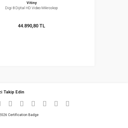
Vitiny
Digi 8 Dijital HD Video Mikroskop
İncele
Stokta Yok
44.890,80 TL
zi Takip Edin