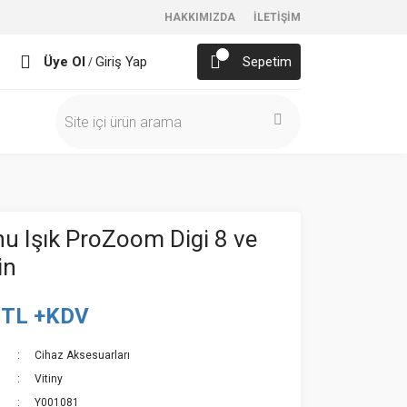
HAKKIMIZDA
İLETİŞİM
Üye Ol
Giriş Yap
Sepetim
/
u Işık ProZoom Digi 8 ve
in
 TL +KDV
Cihaz Aksesuarları
Vitiny
Y001081