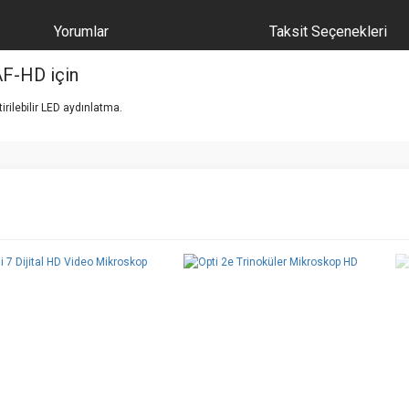
Yorumlar
Taksit Seçenekleri
AF-HD için
rilebilir LED aydınlatma.
e diğer konularda yetersiz gördüğünüz noktaları öneri formunu kullanarak tarafımı
Bu ürüne ilk yorumu siz yapın!
r.
Yorum Yaz