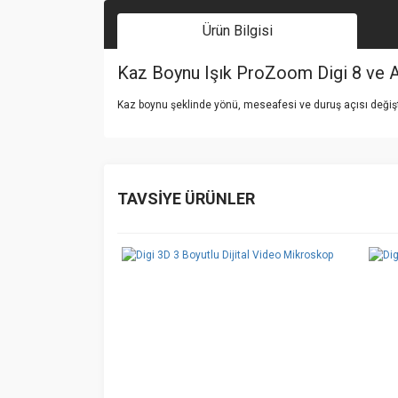
Ürün Bilgisi
Kaz Boynu Işık ProZoom Digi 8 ve 
Kaz boynu şeklinde yönü, meseafesi ve duruş açısı değişti
Bu ürünün fiyat bilgisi, resim, ürün açıklamalarında v
Görüş ve önerileriniz için teşekkür ederiz.
TAVSİYE ÜRÜNLER
Ürün resmi kalitesiz, bozuk veya görüntülenemiyo
Ürün açıklamasında eksik bilgiler bulunuyor.
Ürün bilgilerinde hatalar bulunuyor.
Ürün fiyatı diğer sitelerden daha pahalı.
Bu ürüne benzer farklı alternatifler olmalı.