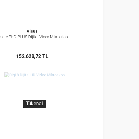
Visus
more FHD PLUS Dijital Video Mikroskop
İncele
Stokta Yok
152.628,72 TL
Tükendi