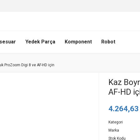
sesuar
Yedek Parça
Komponent
Robot
ık ProZoom Digi 8 ve AF-HD için
Kaz Boyn
AF-HD iç
4.264,63
Kategori
Marka
Stok Kodu