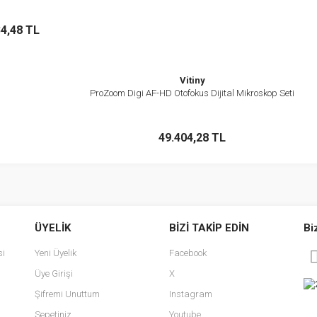
okta Yok
34,48 TL
Vitiny
ProZoom Digi AF-HD Otofokus Dijital Mikroskop Seti
İncele
Stokta Yok
49.404,28 TL
ÜYELİK
BİZİ TAKİP EDİN
Bi
si
Yeni Üyelik
Facebook
Üye Girişi
X
Şifremi Unuttum
Instagram
Sepetiniz
Youtube