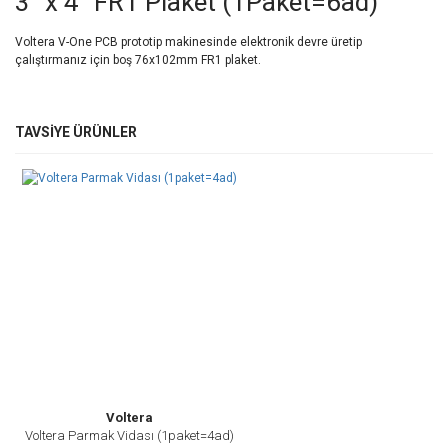
3" x 4" FR1 Plaket (1Paket=6ad)
Voltera V-One PCB prototip makinesinde elektronik devre üretip
çalıştırmanız için boş 76x102mm FR1 plaket.
Bu ürünün fiyat bilgisi, resim, ürün açıklamalarında ve diğer
TAVSİYE ÜRÜNLER
konularda yetersiz gördüğünüz noktaları öneri formunu kullanarak
Bu ürüne ilk yorumu siz yapın!
tarafımıza iletebilirsiniz.
Görüş ve önerileriniz için teşekkür ederiz.
Yorum Yaz
Ürün resmi kalitesiz, bozuk veya görüntülenemiyor.
Ürün açıklamasında eksik bilgiler bulunuyor.
Ürün bilgilerinde hatalar bulunuyor.
Ürün fiyatı diğer sitelerden daha pahalı.
Bu ürüne benzer farklı alternatifler olmalı.
Voltera
Voltera Parmak Vidası (1paket=4ad)