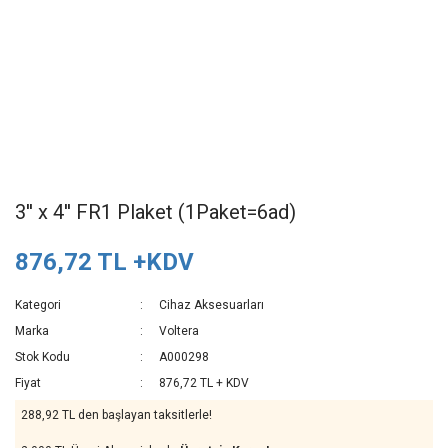
3'' x 4'' FR1 Plaket (1Paket=6ad)
876,72 TL +KDV
Kategori
Cihaz Aksesuarları
Marka
Voltera
Stok Kodu
A000298
Fiyat
876,72 TL + KDV
288,92 TL den başlayan taksitlerle!