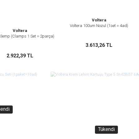
Gönder
Voltera
Voltera 100um Nozul (1set = 4ad)
İncele
Voltera
 Klemp (Clamps 1 Set = 2parça)
İncele
Sepete Ekle
3.613,26 TL
Sepete Ekle
2.922,39 TL
kendi
Tükendi