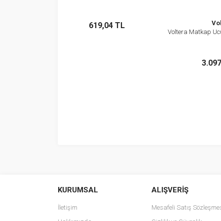
Stokta Yok
Vo
619,04 TL
Voltera Matkap Uc
Sto
3.09
KURUMSAL
ALIŞVERİŞ
İletişim
Mesafeli Satış Sözleşme