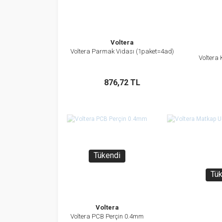
Voltera
Voltera Parmak Vidası (1paket=4ad)
İncele
Voltera
Sepete Ekle
876,72 TL
Tükendi
Tü
Voltera
Voltera PCB Perçin 0.4mm
İncele