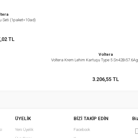
ltera
u Seti (1paket=10ad)
İncele
kta Yok
7,02 TL
Voltera
Voltera Krem Lehim Kartuşu Type 5 Sn42Bi57.6Ag0
İncele
Stokta Yok
3.206,55 TL
ÜYELİK
BİZİ TAKİP EDİN
Bi
si
Yeni Üyelik
Facebook