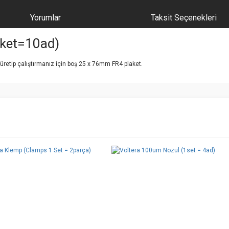
Yorumlar
Taksit Seçenekleri
aket=10ad)
üretip çalıştırmanız için boş 25 x 76mm FR4 plaket.
e diğer konularda yetersiz gördüğünüz noktaları öneri formunu kullanarak tarafımı
Bu ürüne ilk yorumu siz yapın!
r.
Yorum Yaz