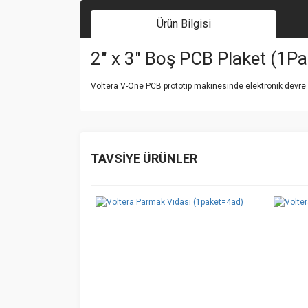
Ürün Bilgisi
2" x 3" Boş PCB Plaket (1P
Voltera V-One PCB prototip makinesinde elektronik devre 
Bu ürünün fiyat bilgisi, resim, ürün açıklamalarında v
Görüş ve önerileriniz için teşekkür ederiz.
TAVSİYE ÜRÜNLER
Ürün resmi kalitesiz, bozuk veya görüntülenemiyo
Ürün açıklamasında eksik bilgiler bulunuyor.
Ürün bilgilerinde hatalar bulunuyor.
Ürün fiyatı diğer sitelerden daha pahalı.
Bu ürüne benzer farklı alternatifler olmalı.