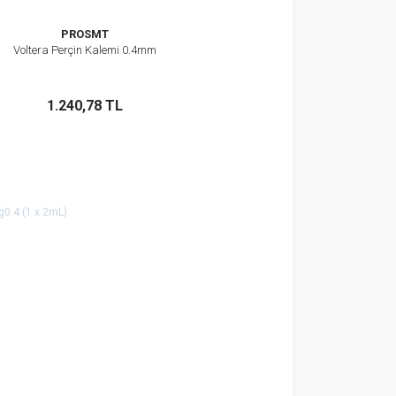
PROSMT
Voltera Perçin Kalemi 0.4mm
İncele
Stokta Yok
1.240,78 TL