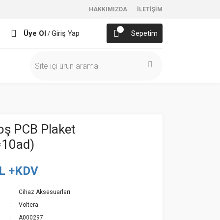
HAKKIMIZDA
İLETİŞİM
Üye Ol
Giriş Yap
Sepetim
/
 Boş PCB Plaket
=10ad)
TL +KDV
Cihaz Aksesuarları
Voltera
A000297