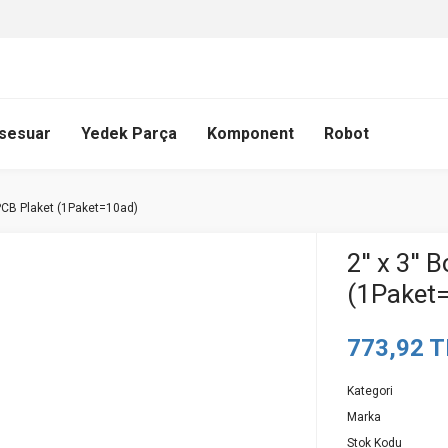
sesuar
Yedek Parça
Komponent
Robot
ş PCB Plaket (1Paket=10ad)
2'' x 3''
(1Paket
773,92 
Kategori
Marka
Stok Kodu