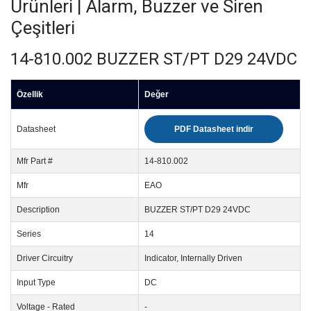
Ürünleri | Alarm, Buzzer ve Siren
Çeşitleri
14-810.002 BUZZER ST/PT D29 24VDC
Özellik
Değer
Datasheet
PDF Datasheet indir
Mfr Part #
14-810.002
Mfr
EAO
Description
BUZZER ST/PT D29 24VDC
Series
14
Driver Circuitry
Indicator, Internally Driven
Input Type
DC
Voltage - Rated
-