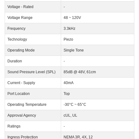
Voltage - Rated
-
Voltage Range
48 ~ 120V
Frequency
3.3kHz
Technology
Piezo
Operating Mode
Single Tone
Duration
-
Sound Pressure Level (SPL)
85dB @ 48V, 61cm
Current - Supply
40mA
Port Location
Top
Operating Temperature
-30°C ~ 65°C
Approval Agency
cUL, UL
Ratings
-
Ingress Protection
NEMA 3R, 4X, 12