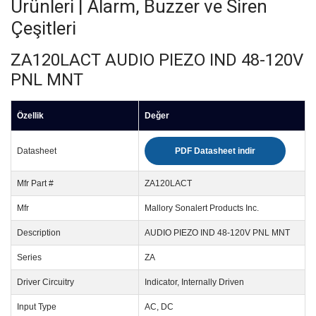
Ürünleri | Alarm, Buzzer ve Siren
Çeşitleri
ZA120LACT AUDIO PIEZO IND 48-120V
PNL MNT
Özellik
Değer
Datasheet
PDF Datasheet indir
Mfr Part #
ZA120LACT
Mfr
Mallory Sonalert Products Inc.
Description
AUDIO PIEZO IND 48-120V PNL MNT
Series
ZA
Driver Circuitry
Indicator, Internally Driven
Input Type
AC, DC