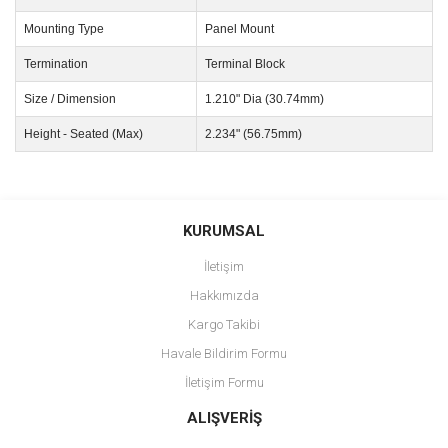
Mounting Type
Panel Mount
Termination
Terminal Block
Size / Dimension
1.210" Dia (30.74mm)
Height - Seated (Max)
2.234" (56.75mm)
Bu ürünün fiyat bilgisi, resim, ürün açıklamalarında ve diğer
konularda yetersiz gördüğünüz noktaları öneri formunu kullanarak
Bu ürüne ilk yorumu siz yapın!
KURUMSAL
tarafımıza iletebilirsiniz.
Görüş ve önerileriniz için teşekkür ederiz.
İletişim
Yorum Yaz
Hakkımızda
Ürün resmi kalitesiz, bozuk veya görüntülenemiyor.
Kargo Takibi
Ürün açıklamasında eksik bilgiler bulunuyor.
Havale Bildirim Formu
Ürün bilgilerinde hatalar bulunuyor.
İletişim Formu
Ürün fiyatı diğer sitelerden daha pahalı.
Bu ürüne benzer farklı alternatifler olmalı.
ALIŞVERİŞ