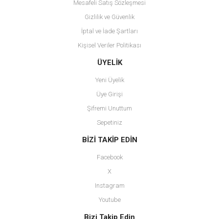
Mesafeli Satış Sözleşmesi
Gizlilik ve Güvenlik
İptal ve İade Şartları
Kişisel Veriler Politikası
Gönder
ÜYELİK
Yeni Üyelik
Üye Girişi
Şifremi Unuttum
Sepetiniz
BİZİ TAKİP EDİN
Facebook
X
Instagram
Youtube
Bizi Takip Edin