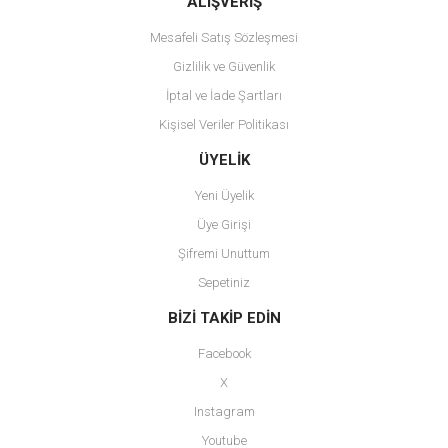
ALIŞVERİŞ
Mesafeli Satış Sözleşmesi
Gizlilik ve Güvenlik
İptal ve İade Şartları
Kişisel Veriler Politikası
Gönder
ÜYELİK
Yeni Üyelik
Üye Girişi
Şifremi Unuttum
Sepetiniz
BİZİ TAKİP EDİN
Facebook
X
Instagram
Youtube