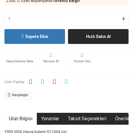
2.000 TL Üzeri Alışverişlerde
Ücretsiz Kargo!
Sepete Ekle
Hızlı Satın Al
Tavsiye Et
Yorum Yaz
Ürün Paylaş :
Karşılaştır
Ürün Bilgisi
Yorumlar
Taksit Seçenekleri
Önerileri
Y950 5050 Havya Kalemi ST-1509 için