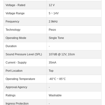
Voltage - Rated
12 V
Voltage Range
5 ~ 14V
Frequency
2.9kHz
Technology
Piezo
Operating Mode
Single Tone
Duration
-
Sound Pressure Level (SPL)
107dB @ 12V, 10cm
Current - Supply
35mA
Port Location
Top
Operating Temperature
-40°C ~ 85°C
Approval Agency
-
Ratings
Washable
Ingress Protection
-