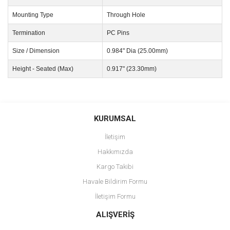
Mounting Type
Through Hole
Termination
PC Pins
Size / Dimension
0.984" Dia (25.00mm)
Height - Seated (Max)
0.917" (23.30mm)
Bu ürünün fiyat bilgisi, resim, ürün açıklamalarında ve diğer
konularda yetersiz gördüğünüz noktaları öneri formunu kullanarak
Bu ürüne ilk yorumu siz yapın!
KURUMSAL
tarafımıza iletebilirsiniz.
Görüş ve önerileriniz için teşekkür ederiz.
İletişim
Yorum Yaz
Hakkımızda
Ürün resmi kalitesiz, bozuk veya görüntülenemiyor.
Kargo Takibi
Ürün açıklamasında eksik bilgiler bulunuyor.
Havale Bildirim Formu
Ürün bilgilerinde hatalar bulunuyor.
İletişim Formu
Ürün fiyatı diğer sitelerden daha pahalı.
Bu ürüne benzer farklı alternatifler olmalı.
ALIŞVERİŞ