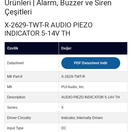
Ürünleri | Alarm, Buzzer ve Siren
Çeşitleri
X-2629-TWT-R AUDIO PIEZO
INDICATOR 5-14V TH
Özellik
Değer
Datasheet
PDF Datasheet indir
Mfr Part #
X-2629-TWT-R
Mfr
PUI Audio, Inc.
Description
AUDIO PIEZO INDICATOR 5-14V TH
Series
X
Driver Circuitry
Indicator, Internally Driven
Input Type
DC