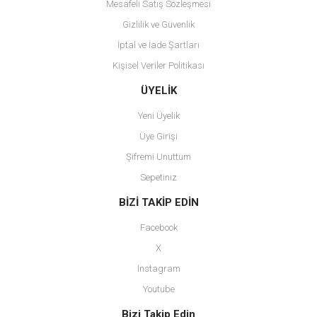
Mesafeli Satış Sözleşmesi
Gizlilik ve Güvenlik
İptal ve İade Şartları
Kişisel Veriler Politikası
Gönder
ÜYELİK
Yeni Üyelik
Üye Girişi
Şifremi Unuttum
Sepetiniz
BİZİ TAKİP EDİN
Facebook
X
Instagram
Youtube
Bizi Takip Edin