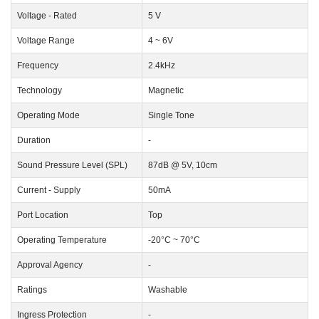
Voltage - Rated
5 V
Voltage Range
4 ~ 6V
Frequency
2.4kHz
Technology
Magnetic
Operating Mode
Single Tone
Duration
-
Sound Pressure Level (SPL)
87dB @ 5V, 10cm
Current - Supply
50mA
Port Location
Top
Operating Temperature
-20°C ~ 70°C
Approval Agency
-
Ratings
Washable
Ingress Protection
-