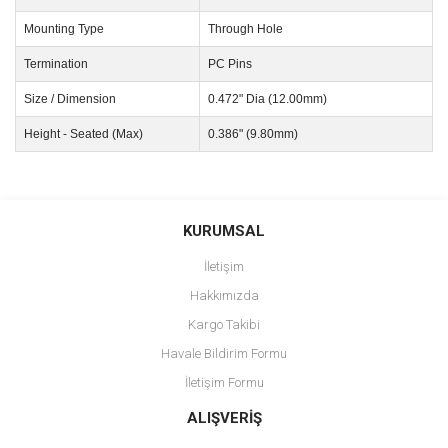
Mounting Type
Through Hole
Termination
PC Pins
Size / Dimension
0.472" Dia (12.00mm)
Height - Seated (Max)
0.386" (9.80mm)
Bu ürünün fiyat bilgisi, resim, ürün açıklamalarında ve diğer
konularda yetersiz gördüğünüz noktaları öneri formunu kullanarak
Bu ürüne ilk yorumu siz yapın!
KURUMSAL
tarafımıza iletebilirsiniz.
Görüş ve önerileriniz için teşekkür ederiz.
İletişim
Yorum Yaz
Hakkımızda
Ürün resmi kalitesiz, bozuk veya görüntülenemiyor.
Kargo Takibi
Ürün açıklamasında eksik bilgiler bulunuyor.
Havale Bildirim Formu
Ürün bilgilerinde hatalar bulunuyor.
İletişim Formu
Ürün fiyatı diğer sitelerden daha pahalı.
Bu ürüne benzer farklı alternatifler olmalı.
ALIŞVERİŞ