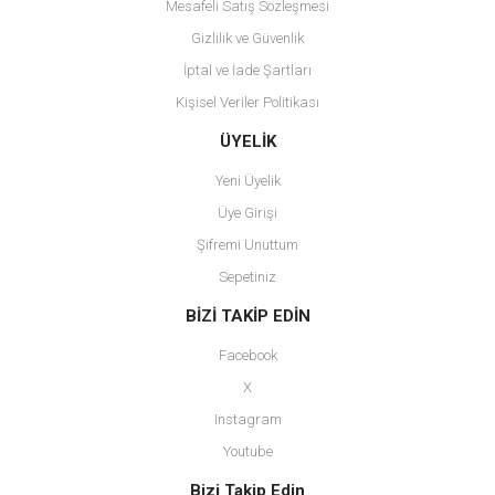
Mesafeli Satış Sözleşmesi
Gizlilik ve Güvenlik
İptal ve İade Şartları
Kişisel Veriler Politikası
Gönder
ÜYELİK
Yeni Üyelik
Üye Girişi
Şifremi Unuttum
Sepetiniz
BİZİ TAKİP EDİN
Facebook
X
Instagram
Youtube
Bizi Takip Edin