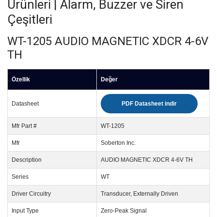
Ürünleri | Alarm, Buzzer ve Siren
Çeşitleri
WT-1205 AUDIO MAGNETIC XDCR 4-6V
TH
Özellik
Değer
Datasheet
PDF Datasheet indir
Mfr Part #
WT-1205
Mfr
Soberton Inc.
Description
AUDIO MAGNETIC XDCR 4-6V TH
Series
WT
Driver Circuitry
Transducer, Externally Driven
Input Type
Zero-Peak Signal