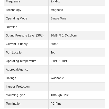
Frequency
2.4kHz
Technology
Magnetic
Operating Mode
Single Tone
Duration
-
Sound Pressure Level (SPL)
80dB @ 1.5V, 10cm
Current - Supply
50mA
Port Location
Top
Operating Temperature
-30°C ~ 70°C
Approval Agency
-
Ratings
Washable
Ingress Protection
-
Mounting Type
Through Hole
Termination
PC Pins