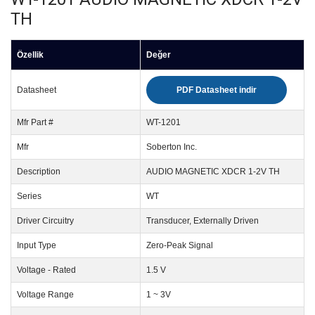
TH
Özellik
Değer
Datasheet
PDF Datasheet indir
Mfr Part #
WT-1201
Mfr
Soberton Inc.
Description
AUDIO MAGNETIC XDCR 1-2V TH
Series
WT
Driver Circuitry
Transducer, Externally Driven
Input Type
Zero-Peak Signal
Voltage - Rated
1.5 V
Voltage Range
1 ~ 3V