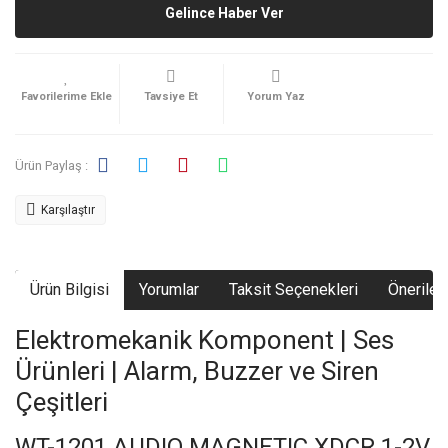
Gelince Haber Ver
Tavsiye Et
Yorum Yaz
Ürün Paylaş :
Karşılaştır
Ürün Bilgisi
Yorumlar
Taksit Seçenekleri
Önerileri
Elektromekanik Komponent | Ses
Ürünleri | Alarm, Buzzer ve Siren
Çeşitleri
WT-1201 AUDIO MAGNETIC XDCR 1-2V