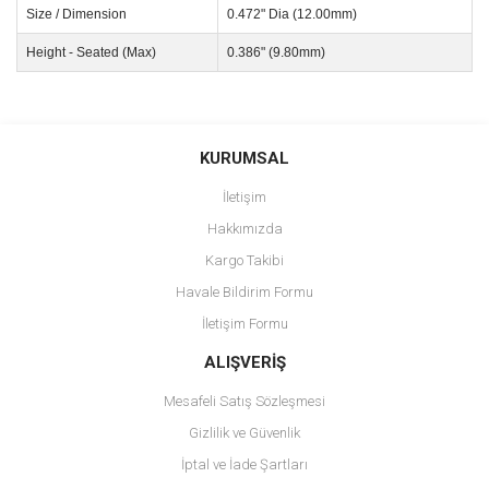
Size / Dimension
0.472" Dia (12.00mm)
Height - Seated (Max)
0.386" (9.80mm)
Bu ürünün fiyat bilgisi, resim, ürün açıklamalarında ve diğer
konularda yetersiz gördüğünüz noktaları öneri formunu kullanarak
Bu ürüne ilk yorumu siz yapın!
KURUMSAL
tarafımıza iletebilirsiniz.
Görüş ve önerileriniz için teşekkür ederiz.
İletişim
Yorum Yaz
Hakkımızda
Ürün resmi kalitesiz, bozuk veya görüntülenemiyor.
Kargo Takibi
Ürün açıklamasında eksik bilgiler bulunuyor.
Havale Bildirim Formu
Ürün bilgilerinde hatalar bulunuyor.
İletişim Formu
Ürün fiyatı diğer sitelerden daha pahalı.
Bu ürüne benzer farklı alternatifler olmalı.
ALIŞVERİŞ
Mesafeli Satış Sözleşmesi
Gizlilik ve Güvenlik
İptal ve İade Şartları