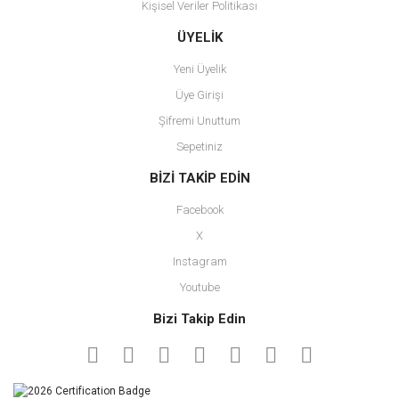
Kişisel Veriler Politikası
Gönder
ÜYELİK
Yeni Üyelik
Üye Girişi
Şifremi Unuttum
Sepetiniz
BİZİ TAKİP EDİN
Facebook
X
Instagram
Youtube
Bizi Takip Edin