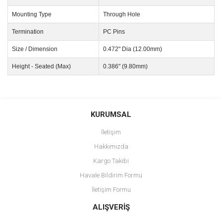
Mounting Type
Through Hole
Termination
PC Pins
Size / Dimension
0.472" Dia (12.00mm)
Height - Seated (Max)
0.386" (9.80mm)
Bu ürünün fiyat bilgisi, resim, ürün açıklamalarında ve diğer
konularda yetersiz gördüğünüz noktaları öneri formunu kullanarak
Bu ürüne ilk yorumu siz yapın!
KURUMSAL
tarafımıza iletebilirsiniz.
Görüş ve önerileriniz için teşekkür ederiz.
İletişim
Yorum Yaz
Hakkımızda
Ürün resmi kalitesiz, bozuk veya görüntülenemiyor.
Kargo Takibi
Ürün açıklamasında eksik bilgiler bulunuyor.
Havale Bildirim Formu
Ürün bilgilerinde hatalar bulunuyor.
İletişim Formu
Ürün fiyatı diğer sitelerden daha pahalı.
Bu ürüne benzer farklı alternatifler olmalı.
ALIŞVERİŞ