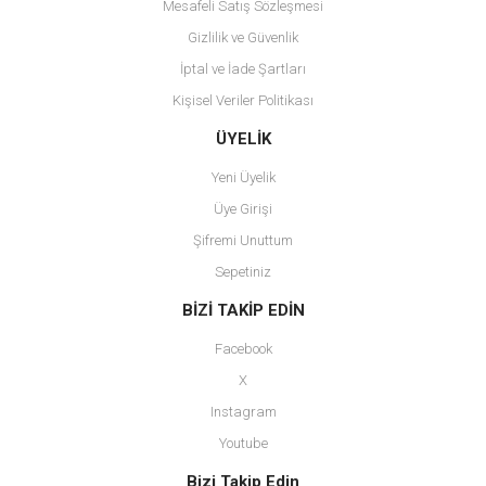
Mesafeli Satış Sözleşmesi
Gizlilik ve Güvenlik
İptal ve İade Şartları
Kişisel Veriler Politikası
Gönder
ÜYELİK
Yeni Üyelik
Üye Girişi
Şifremi Unuttum
Sepetiniz
BİZİ TAKİP EDİN
Facebook
X
Instagram
Youtube
Bizi Takip Edin