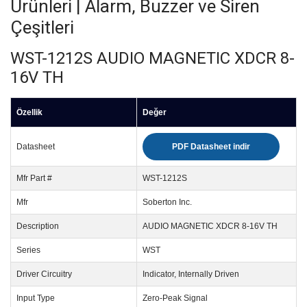
Ürünleri | Alarm, Buzzer ve Siren
Çeşitleri
WST-1212S AUDIO MAGNETIC XDCR 8-
16V TH
Özellik
Değer
Datasheet
PDF Datasheet indir
Mfr Part #
WST-1212S
Mfr
Soberton Inc.
Description
AUDIO MAGNETIC XDCR 8-16V TH
Series
WST
Driver Circuitry
Indicator, Internally Driven
Input Type
Zero-Peak Signal