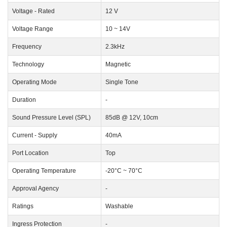
Voltage - Rated
12 V
Voltage Range
10 ~ 14V
Frequency
2.3kHz
Technology
Magnetic
Operating Mode
Single Tone
Duration
-
Sound Pressure Level (SPL)
85dB @ 12V, 10cm
Current - Supply
40mA
Port Location
Top
Operating Temperature
-20°C ~ 70°C
Approval Agency
-
Ratings
Washable
Ingress Protection
-