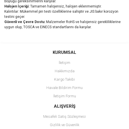
boşluğu gereksinimlerini karşılar.
Halojen İçeriği:
Tamamen halojensiz, halojen eklenmemiştir.
Kalıntılar: Mükemmel pin testi özelliklerine sahiptir ve JIS bakır korozyon
testini geçer.
Güvenli ve Çevre Dostu:
Malzemeler RoHS ve halojensiz gerekliliklerine
uygun olup, TOSCA ve EINECS standartlarını da karşılar.
Bu ürünün fiyat bilgisi, resim, ürün açıklamalarında ve diğer
konularda yetersiz gördüğünüz noktaları öneri formunu kullanarak
Bu ürüne ilk yorumu siz yapın!
KURUMSAL
tarafımıza iletebilirsiniz.
Görüş ve önerileriniz için teşekkür ederiz.
İletişim
Yorum Yaz
Hakkımızda
Ürün resmi kalitesiz, bozuk veya görüntülenemiyor.
Kargo Takibi
Ürün açıklamasında eksik bilgiler bulunuyor.
Havale Bildirim Formu
Ürün bilgilerinde hatalar bulunuyor.
İletişim Formu
Ürün fiyatı diğer sitelerden daha pahalı.
Bu ürüne benzer farklı alternatifler olmalı.
ALIŞVERİŞ
Mesafeli Satış Sözleşmesi
Gizlilik ve Güvenlik