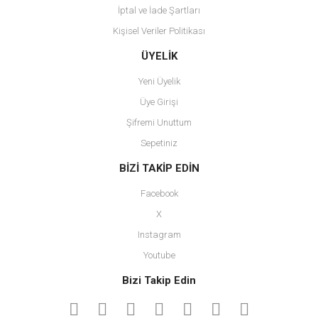
İptal ve İade Şartları
Kişisel Veriler Politikası
Gönder
ÜYELİK
Yeni Üyelik
Üye Girişi
Şifremi Unuttum
Sepetiniz
BİZİ TAKİP EDİN
Facebook
X
Instagram
Youtube
Bizi Takip Edin