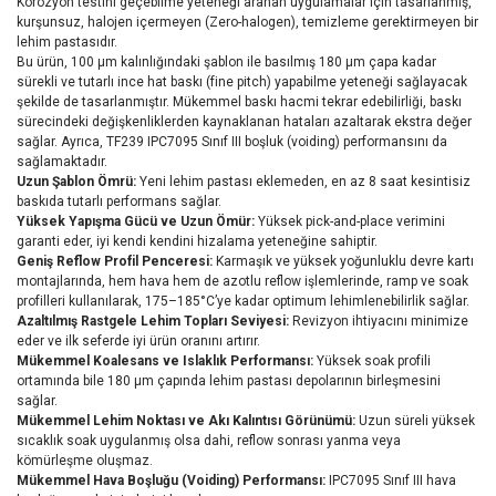
Korozyon testini geçebilme yeteneği aranan uygulamalar için tasarlanmış,
kurşunsuz, halojen içermeyen (Zero-halogen), temizleme gerektirmeyen bir
lehim pastasıdır.
Bu ürün, 100 μm kalınlığındaki şablon ile basılmış 180 μm çapa kadar
sürekli ve tutarlı ince hat baskı (fine pitch) yapabilme yeteneği sağlayacak
şekilde de tasarlanmıştır. Mükemmel baskı hacmi tekrar edebilirliği, baskı
sürecindeki değişkenliklerden kaynaklanan hataları azaltarak ekstra değer
sağlar. Ayrıca, TF239 IPC7095 Sınıf III boşluk (voiding) performansını da
sağlamaktadır.
Uzun Şablon Ömrü:
Yeni lehim pastası eklemeden, en az 8 saat kesintisiz
baskıda tutarlı performans sağlar.
Yüksek Yapışma Gücü ve Uzun Ömür:
Yüksek pick-and-place verimini
garanti eder, iyi kendi kendini hizalama yeteneğine sahiptir.
Geniş Reflow Profil Penceresi:
Karmaşık ve yüksek yoğunluklu devre kartı
montajlarında, hem hava hem de azotlu reflow işlemlerinde, ramp ve soak
profilleri kullanılarak, 175–185°C’ye kadar optimum lehimlenebilirlik sağlar.
Azaltılmış Rastgele Lehim Topları Seviyesi:
Revizyon ihtiyacını minimize
eder ve ilk seferde iyi ürün oranını artırır.
Mükemmel Koalesans ve Islaklık Performansı:
Yüksek soak profili
ortamında bile 180 μm çapında lehim pastası depolarının birleşmesini
sağlar.
Mükemmel Lehim Noktası ve Akı Kalıntısı Görünümü:
Uzun süreli yüksek
sıcaklık soak uygulanmış olsa dahi, reflow sonrası yanma veya
kömürleşme oluşmaz.
Mükemmel Hava Boşluğu (Voiding) Performansı:
IPC7095 Sınıf III hava