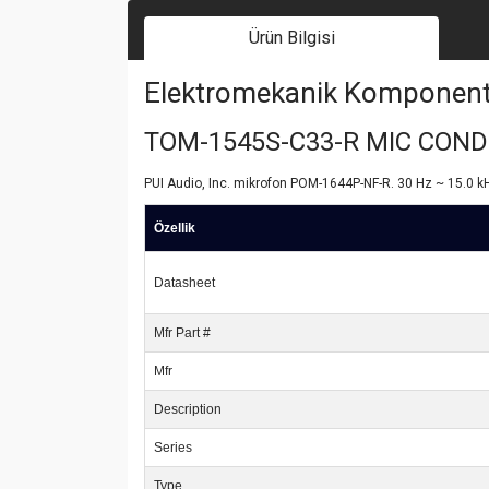
Ürün Bilgisi
Elektromekanik Komponent | 
TOM-1545S-C33-R MIC CON
PUI Audio, Inc. mikrofon POM-1644P-NF-R. 30 Hz ~ 15.0 kHz
Özellik
Datasheet
Mfr Part #
Mfr
Description
Series
Type