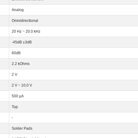
Analog
Omnidirectional
20 Hz ~ 20.0 kHz
-45dB ±3dB
60dB
2.2 kOhms
2 V
2 V ~ 10.0 V
500 µA
Top
-
Solder Pads