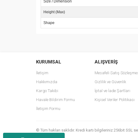
Size / Dimension
Height (Max)
Shape
Bu ürünün fiyat bilgisi, resim, ürün açıklamalarında v
Görüş ve önerileriniz için teşekkür ederiz.
KURUMSAL
ALIŞVERİŞ
Ürün resmi kalitesiz, bozuk veya görüntülenemiyo
Ürün açıklamasında eksik bilgiler bulunuyor.
İletişim
Mesafeli Satış Sözleşme
Ürün bilgilerinde hatalar bulunuyor.
Hakkımızda
Gizlilik ve Güvenlik
Ürün fiyatı diğer sitelerden daha pahalı.
Kargo Takibi
İptal ve İade Şartları
Bu ürüne benzer farklı alternatifler olmalı.
Havale Bildirim Formu
Kişisel Veriler Politikası
İletişim Formu
© Tüm hakları saklıdır. Kredi kartı bilgileriniz 256bit SSL 