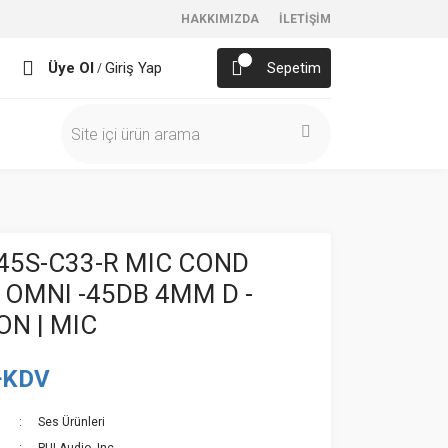
HAKKIMIZDA
İLETİŞİM
Üye Ol
Giriş Yap
Sepetim
/
45S-C33-R MIC COND
OMNI -45DB 4MM D -
N | MIC
+KDV
Ses Ürünleri