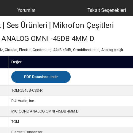
Yorumlar
Taksit Seçenekleri
Ses Ürünleri | Mikrofon Çeşitleri
D ANALOG OMNI -45DB 4MM D
, Circular, Electret Condenser, -44dB ±3dB, Omnidirectional, Analog çıkışlı.
Değer
PDF Datasheet indir
TOM-1545S-C33-R
PUI Audio, Inc.
MIC COND ANALOG OMNI -45DB 4MM D
TOM
Electret Condenser