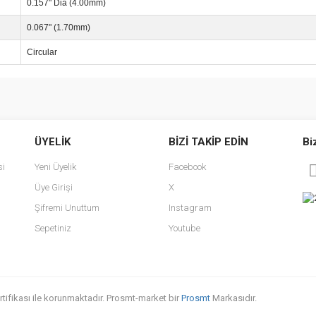
0.157" Dia (4.00mm)
0.067" (1.70mm)
Circular
e diğer konularda yetersiz gördüğünüz noktaları öneri formunu kullanarak tarafımı
Bu ürüne ilk yorumu siz yapın!
ÜYELİK
BİZİ TAKİP EDİN
Bi
r.
Yorum Yaz
si
Yeni Üyelik
Facebook
Üye Girişi
X
Şifremi Unuttum
Instagram
Sepetiniz
Youtube
sertifikası ile korunmaktadır. Prosmt-market bir
Prosmt
Markasıdır.
Gönder