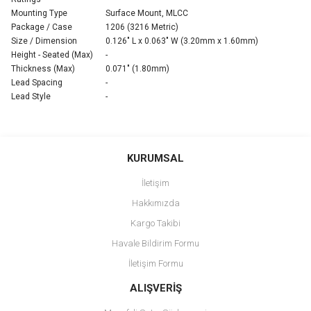
Mounting Type
Surface Mount, MLCC
Package / Case
1206 (3216 Metric)
Size / Dimension
0.126" L x 0.063" W (3.20mm x 1.60mm)
Height - Seated (Max)
-
Thickness (Max)
0.071" (1.80mm)
Lead Spacing
-
Lead Style
-
Bu ürünün fiyat bilgisi, resim, ürün açıklamalarında ve diğer
konularda yetersiz gördüğünüz noktaları öneri formunu kullanarak
Bu ürüne ilk yorumu siz yapın!
KURUMSAL
tarafımıza iletebilirsiniz.
Görüş ve önerileriniz için teşekkür ederiz.
İletişim
Yorum Yaz
Hakkımızda
Ürün resmi kalitesiz, bozuk veya görüntülenemiyor.
Kargo Takibi
Ürün açıklamasında eksik bilgiler bulunuyor.
Havale Bildirim Formu
Ürün bilgilerinde hatalar bulunuyor.
İletişim Formu
Ürün fiyatı diğer sitelerden daha pahalı.
Bu ürüne benzer farklı alternatifler olmalı.
ALIŞVERİŞ