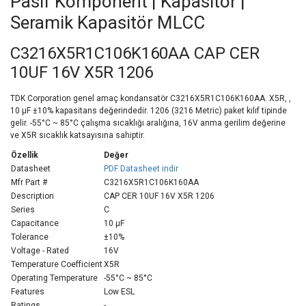
Pasif Komponent | Kapasitör |
Seramik Kapasitör MLCC
C3216X5R1C106K160AA CAP CER
10UF 16V X5R 1206
TDK Corporation genel amaç kondansatör C3216X5R1C106K160AA. X5R, ,
10 µF ±10% kapasitans değerindedir. 1206 (3216 Metric) paket kılıf tipinde
gelir. -55°C ~ 85°C çalışma sıcaklığı aralığına, 16V anma gerilim değerine
ve X5R sıcaklık katsayısına sahiptir.
Özellik
Değer
Datasheet
PDF Datasheet indir
Mfr Part #
C3216X5R1C106K160AA
Description
CAP CER 10UF 16V X5R 1206
Series
C
Capacitance
10 µF
Tolerance
±10%
Voltage - Rated
16V
Temperature Coefficient
X5R
Operating Temperature
-55°C ~ 85°C
Features
Low ESL
Ratings
-