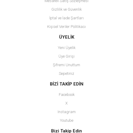
Mesafeli Satış Sözleşmesi
Gizlilik ve Güvenlik
İptal ve İade Şartları
Kişisel Veriler Politikası
Gönder
ÜYELİK
Yeni Üyelik
Üye Girişi
Şifremi Unuttum
Sepetiniz
BİZİ TAKİP EDİN
Facebook
X
Instagram
Youtube
Bizi Takip Edin