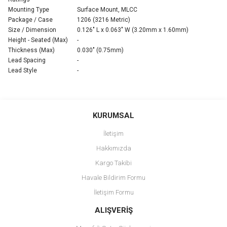
Mounting Type
Surface Mount, MLCC
Package / Case
1206 (3216 Metric)
Size / Dimension
0.126" L x 0.063" W (3.20mm x 1.60mm)
Height - Seated (Max)
-
Thickness (Max)
0.030" (0.75mm)
Lead Spacing
-
Lead Style
-
Bu ürünün fiyat bilgisi, resim, ürün açıklamalarında ve diğer
konularda yetersiz gördüğünüz noktaları öneri formunu kullanarak
Bu ürüne ilk yorumu siz yapın!
KURUMSAL
tarafımıza iletebilirsiniz.
Görüş ve önerileriniz için teşekkür ederiz.
İletişim
Yorum Yaz
Hakkımızda
Ürün resmi kalitesiz, bozuk veya görüntülenemiyor.
Kargo Takibi
Ürün açıklamasında eksik bilgiler bulunuyor.
Havale Bildirim Formu
Ürün bilgilerinde hatalar bulunuyor.
İletişim Formu
Ürün fiyatı diğer sitelerden daha pahalı.
Bu ürüne benzer farklı alternatifler olmalı.
ALIŞVERİŞ