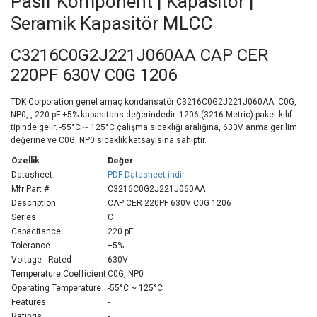
Pasif Komponent | Kapasitör |
Seramik Kapasitör MLCC
C3216C0G2J221J060AA CAP CER
220PF 630V C0G 1206
TDK Corporation genel amaç kondansatör C3216C0G2J221J060AA. C0G,
NP0, , 220 pF ±5% kapasitans değerindedir. 1206 (3216 Metric) paket kılıf
tipinde gelir. -55°C ~ 125°C çalışma sıcaklığı aralığına, 630V anma gerilim
değerine ve C0G, NP0 sıcaklık katsayısına sahiptir.
Özellik
Değer
Datasheet
PDF Datasheet indir
Mfr Part #
C3216C0G2J221J060AA
Description
CAP CER 220PF 630V C0G 1206
Series
C
Capacitance
220 pF
Tolerance
±5%
Voltage - Rated
630V
Temperature Coefficient
C0G, NP0
Operating Temperature
-55°C ~ 125°C
Features
-
Ratings
-