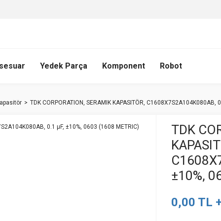
sesuar
Yedek Parça
Komponent
Robot
apasitör
TDK CORPORATION, SERAMIK KAPASITÖR, C1608X7S2A104K080AB, 0.1
TDK CO
KAPASIT
C1608X7
±10%, 0
0,00 TL 