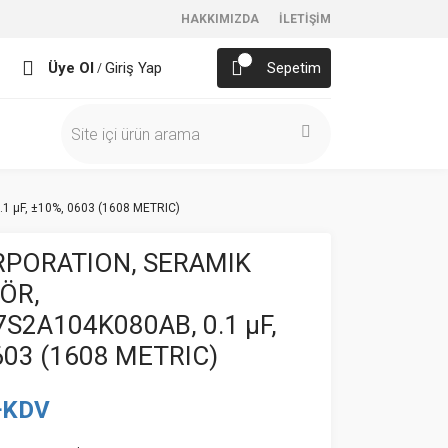
HAKKIMIZDA
İLETİŞİM
Üye Ol
Giriş Yap
Sepetim
/
 µF, ±10%, 0603 (1608 METRIC)
RPORATION, SERAMIK
ÖR,
S2A104K080AB, 0.1 µF,
603 (1608 METRIC)
+KDV