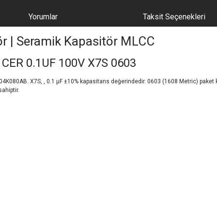
Yorumlar
Taksit Seçenekleri
ör | Seramik Kapasitör MLCC
CER 0.1UF 100V X7S 0603
AB. X7S, , 0.1 µF ±10% kapasitans değerindedir. 0603 (1608 Metric) paket kılıf 
ahiptir.