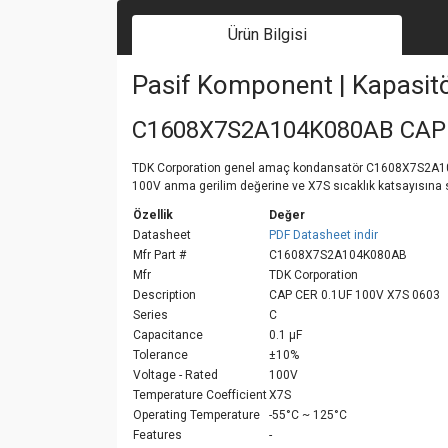
Ürün Bilgisi
Pasif Komponent | Kapasit
C1608X7S2A104K080AB CAP 
TDK Corporation genel amaç kondansatör C1608X7S2A104K080
100V anma gerilim değerine ve X7S sıcaklık katsayısına s
Özellik
Değer
Datasheet
PDF Datasheet indir
Mfr Part #
C1608X7S2A104K080AB
Mfr
TDK Corporation
Description
CAP CER 0.1UF 100V X7S 0603
Series
C
Capacitance
0.1 µF
Tolerance
±10%
Voltage - Rated
100V
Temperature Coefficient
X7S
Operating Temperature
-55°C ~ 125°C
Features
-