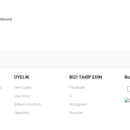
0.80mm)
e diğer konularda yetersiz gördüğünüz noktaları öneri formunu kullanarak tarafımı
Bu ürüne ilk yorumu siz yapın!
ÜYELİK
BİZİ TAKİP EDİN
Bi
r.
Yorum Yaz
si
Yeni Üyelik
Facebook
Üye Girişi
X
Şifremi Unuttum
Instagram
Sepetiniz
Youtube