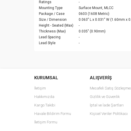
Ratings
-
Mounting Type
Surface Mount, MLCC
Package / Case
0603 (1608 Metric)
Size / Dimension
0.063" L x 0.031" W (1.60mm x 
Height - Seated (Max)
-
Thickness (Max)
0.035" (0.90mm)
Lead Spacing
-
Lead Style
-
Bu ürünün fiyat bilgisi, resim, ürün açıklamalarında v
Görüş ve önerileriniz için teşekkür ederiz.
KURUMSAL
ALIŞVERİŞ
Ürün resmi kalitesiz, bozuk veya görüntülenemiyo
Ürün açıklamasında eksik bilgiler bulunuyor.
İletişim
Mesafeli Satış Sözleşme
Ürün bilgilerinde hatalar bulunuyor.
Hakkımızda
Gizlilik ve Güvenlik
Ürün fiyatı diğer sitelerden daha pahalı.
Kargo Takibi
İptal ve İade Şartları
Bu ürüne benzer farklı alternatifler olmalı.
Havale Bildirim Formu
Kişisel Veriler Politikası
İletişim Formu