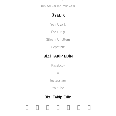
Kişisel Veriler Politikası
Gönder
ÜYELİK
Yeni Üyelik
Üye Girişi
Şifremi Unuttum
Sepetiniz
BİZİ TAKİP EDİN
Facebook
X
Instagram
Youtube
Bizi Takip Edin