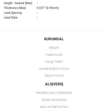
Height - Seated (Max)
-
Thickness (Max)
0.037" (0.95mm)
Lead Spacing
-
Lead Style
-
Bu ürünün fiyat bilgisi, resim, ürün açıklamalarında ve diğer
konularda yetersiz gördüğünüz noktaları öneri formunu kullanarak
Bu ürüne ilk yorumu siz yapın!
KURUMSAL
tarafımıza iletebilirsiniz.
Görüş ve önerileriniz için teşekkür ederiz.
İletişim
Yorum Yaz
Hakkımızda
Ürün resmi kalitesiz, bozuk veya görüntülenemiyor.
Kargo Takibi
Ürün açıklamasında eksik bilgiler bulunuyor.
Havale Bildirim Formu
Ürün bilgilerinde hatalar bulunuyor.
İletişim Formu
Ürün fiyatı diğer sitelerden daha pahalı.
Bu ürüne benzer farklı alternatifler olmalı.
ALIŞVERİŞ
Mesafeli Satış Sözleşmesi
Gizlilik ve Güvenlik
İptal ve İade Şartları