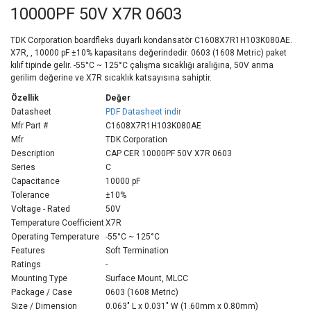
10000PF 50V X7R 0603
TDK Corporation boardfleks duyarlı kondansatör C1608X7R1H103K080AE.
X7R, , 10000 pF ±10% kapasitans değerindedir. 0603 (1608 Metric) paket
kılıf tipinde gelir. -55°C ~ 125°C çalışma sıcaklığı aralığına, 50V anma
gerilim değerine ve X7R sıcaklık katsayısına sahiptir.
Özellik
Değer
Datasheet
PDF Datasheet indir
Mfr Part #
C1608X7R1H103K080AE
Mfr
TDK Corporation
Description
CAP CER 10000PF 50V X7R 0603
Series
C
Capacitance
10000 pF
Tolerance
±10%
Voltage - Rated
50V
Temperature Coefficient
X7R
Operating Temperature
-55°C ~ 125°C
Features
Soft Termination
Ratings
-
Mounting Type
Surface Mount, MLCC
Package / Case
0603 (1608 Metric)
Size / Dimension
0.063" L x 0.031" W (1.60mm x 0.80mm)