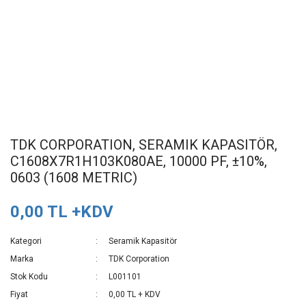
TDK CORPORATION, SERAMIK KAPASITÖR,
C1608X7R1H103K080AE, 10000 PF, ±10%,
0603 (1608 METRIC)
0,00 TL +KDV
Kategori
Seramik Kapasitör
Marka
TDK Corporation
Stok Kodu
L001101
Fiyat
0,00 TL + KDV