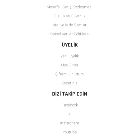
Mesafeli Satış Sözleşmesi
Gizlilik ve Güvenlik
İptal ve İade Şartları
Kişisel Veriler Politikası
Gönder
ÜYELİK
Yeni Üyelik
Üye Girişi
Şifremi Unuttum
Sepetiniz
BİZİ TAKİP EDİN
Facebook
X
Instagram
Youtube