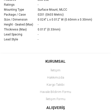
Ratings
-
Mounting Type
Surface Mount, MLCC
Package / Case
0201 (0603 Metric)
Size / Dimension
0.024" L x 0.012" W (0.60mm x 0.30mm)
Height - Seated (Max)
-
Thickness (Max)
0.013" (0.33mm)
Lead Spacing
-
Lead Style
-
Bu ürünün fiyat bilgisi, resim, ürün açıklamalarında ve diğer
konularda yetersiz gördüğünüz noktaları öneri formunu kullanarak
Bu ürüne ilk yorumu siz yapın!
KURUMSAL
tarafımıza iletebilirsiniz.
Görüş ve önerileriniz için teşekkür ederiz.
İletişim
Yorum Yaz
Hakkımızda
Ürün resmi kalitesiz, bozuk veya görüntülenemiyor.
Kargo Takibi
Ürün açıklamasında eksik bilgiler bulunuyor.
Havale Bildirim Formu
Ürün bilgilerinde hatalar bulunuyor.
İletişim Formu
Ürün fiyatı diğer sitelerden daha pahalı.
Bu ürüne benzer farklı alternatifler olmalı.
ALIŞVERİŞ