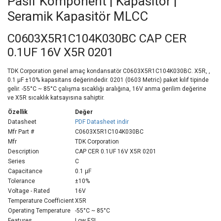
Pasif Komponent | Kapasitör |
Seramik Kapasitör MLCC
C0603X5R1C104K030BC CAP CER
0.1UF 16V X5R 0201
TDK Corporation genel amaç kondansatör C0603X5R1C104K030BC. X5R, ,
0.1 µF ±10% kapasitans değerindedir. 0201 (0603 Metric) paket kılıf tipinde
gelir. -55°C ~ 85°C çalışma sıcaklığı aralığına, 16V anma gerilim değerine
ve X5R sıcaklık katsayısına sahiptir.
Özellik
Değer
Datasheet
PDF Datasheet indir
Mfr Part #
C0603X5R1C104K030BC
Mfr
TDK Corporation
Description
CAP CER 0.1UF 16V X5R 0201
Series
C
Capacitance
0.1 µF
Tolerance
±10%
Voltage - Rated
16V
Temperature Coefficient
X5R
Operating Temperature
-55°C ~ 85°C
Features
Low ESL