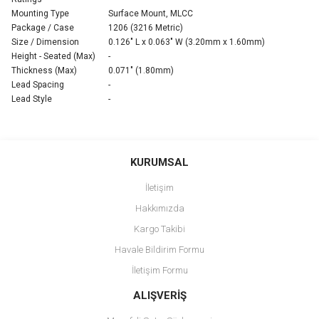
Mounting Type
Surface Mount, MLCC
Package / Case
1206 (3216 Metric)
Size / Dimension
0.126" L x 0.063" W (3.20mm x 1.60mm)
Height - Seated (Max)
-
Thickness (Max)
0.071" (1.80mm)
Lead Spacing
-
Lead Style
-
Bu ürünün fiyat bilgisi, resim, ürün açıklamalarında ve diğer
konularda yetersiz gördüğünüz noktaları öneri formunu kullanarak
Bu ürüne ilk yorumu siz yapın!
KURUMSAL
tarafımıza iletebilirsiniz.
Görüş ve önerileriniz için teşekkür ederiz.
İletişim
Yorum Yaz
Hakkımızda
Ürün resmi kalitesiz, bozuk veya görüntülenemiyor.
Kargo Takibi
Ürün açıklamasında eksik bilgiler bulunuyor.
Havale Bildirim Formu
Ürün bilgilerinde hatalar bulunuyor.
İletişim Formu
Ürün fiyatı diğer sitelerden daha pahalı.
Bu ürüne benzer farklı alternatifler olmalı.
ALIŞVERİŞ