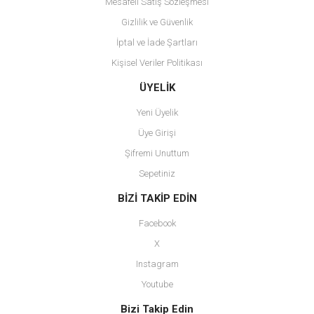
Mesafeli Satış Sözleşmesi
Gizlilik ve Güvenlik
İptal ve İade Şartları
Kişisel Veriler Politikası
Gönder
ÜYELİK
Yeni Üyelik
Üye Girişi
Şifremi Unuttum
Sepetiniz
BİZİ TAKİP EDİN
Facebook
X
Instagram
Youtube
Bizi Takip Edin