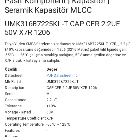
Pasif Komponent | Kapasitör |
Seramik Kapasitör MLCC
UMK316B7225KL-T CAP CER 2.2UF
50V X7R 1206
Taiyo Yuden SMPS filtreleme kondansatör UMK316B7225KL-T. X7R, , 2.2 µF
±10% kapasitans değerindedir. 1206 (3216 Metric) paket kılıf tipinde gelir.
-55°C ~ 125°C çalışma sıcaklığı aralığına, 50V anma gerilim değerine ve
X7R sıcaklık katsayısına sahiptir.
Özellik
Değer
Datasheet
PDF Datasheet indir
Mfr Part #
UMK316B7225KL-T
Description
CAP CER 2.2UF 50V X7R 1206
Series
M
Capacitance
2.2 µF
Tolerance
±10%
Voltage - Rated
50V
Temperature Coefficient
X7R
Operating Temperature
-55°C ~ 125°C
Features
-
Ratings
-