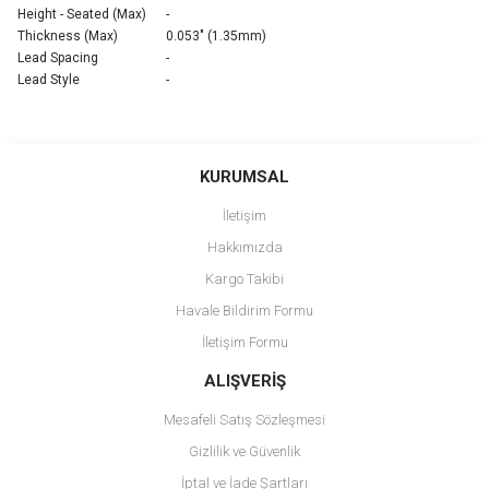
Height - Seated (Max)
-
Thickness (Max)
0.053" (1.35mm)
Lead Spacing
-
Lead Style
-
Bu ürünün fiyat bilgisi, resim, ürün açıklamalarında ve diğer
konularda yetersiz gördüğünüz noktaları öneri formunu kullanarak
Bu ürüne ilk yorumu siz yapın!
KURUMSAL
tarafımıza iletebilirsiniz.
Görüş ve önerileriniz için teşekkür ederiz.
İletişim
Yorum Yaz
Hakkımızda
Ürün resmi kalitesiz, bozuk veya görüntülenemiyor.
Kargo Takibi
Ürün açıklamasında eksik bilgiler bulunuyor.
Havale Bildirim Formu
Ürün bilgilerinde hatalar bulunuyor.
İletişim Formu
Ürün fiyatı diğer sitelerden daha pahalı.
Bu ürüne benzer farklı alternatifler olmalı.
ALIŞVERİŞ
Mesafeli Satış Sözleşmesi
Gizlilik ve Güvenlik
İptal ve İade Şartları