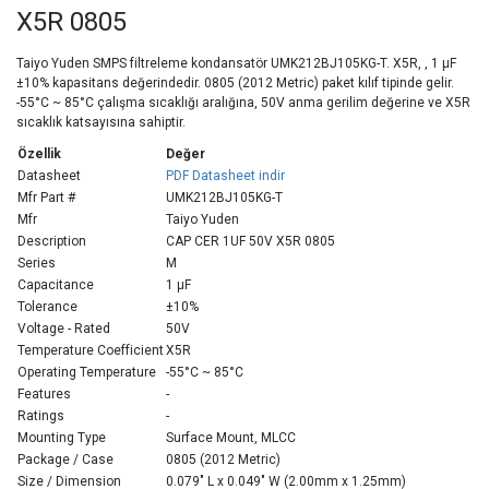
X5R 0805
Taiyo Yuden SMPS filtreleme kondansatör UMK212BJ105KG-T. X5R, , 1 µF
±10% kapasitans değerindedir. 0805 (2012 Metric) paket kılıf tipinde gelir.
-55°C ~ 85°C çalışma sıcaklığı aralığına, 50V anma gerilim değerine ve X5R
sıcaklık katsayısına sahiptir.
Özellik
Değer
Datasheet
PDF Datasheet indir
Mfr Part #
UMK212BJ105KG-T
Mfr
Taiyo Yuden
Description
CAP CER 1UF 50V X5R 0805
Series
M
Capacitance
1 µF
Tolerance
±10%
Voltage - Rated
50V
Temperature Coefficient
X5R
Operating Temperature
-55°C ~ 85°C
Features
-
Ratings
-
Mounting Type
Surface Mount, MLCC
Package / Case
0805 (2012 Metric)
Size / Dimension
0.079" L x 0.049" W (2.00mm x 1.25mm)