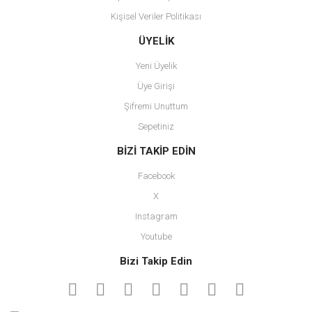
Kişisel Veriler Politikası
Gönder
ÜYELİK
Yeni Üyelik
Üye Girişi
Şifremi Unuttum
Sepetiniz
BİZİ TAKİP EDİN
Facebook
X
Instagram
Youtube
Bizi Takip Edin