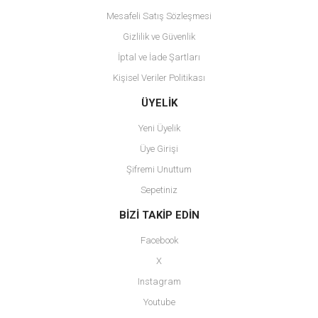
Mesafeli Satış Sözleşmesi
Gizlilik ve Güvenlik
İptal ve İade Şartları
Kişisel Veriler Politikası
Gönder
ÜYELİK
Yeni Üyelik
Üye Girişi
Şifremi Unuttum
Sepetiniz
BİZİ TAKİP EDİN
Facebook
X
Instagram
Youtube