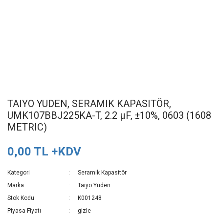
TAIYO YUDEN, SERAMIK KAPASITÖR,
UMK107BBJ225KA-T, 2.2 µF, ±10%, 0603 (1608
METRIC)
0,00 TL +KDV
Kategori
Seramik Kapasitör
Marka
Taiyo Yuden
Stok Kodu
K001248
Piyasa Fiyatı
gizle