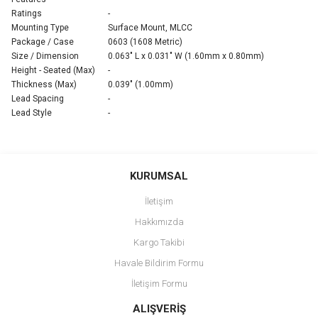
Ratings
-
Mounting Type
Surface Mount, MLCC
Package / Case
0603 (1608 Metric)
Size / Dimension
0.063" L x 0.031" W (1.60mm x 0.80mm)
Height - Seated (Max)
-
Thickness (Max)
0.039" (1.00mm)
Lead Spacing
-
Lead Style
-
Bu ürünün fiyat bilgisi, resim, ürün açıklamalarında ve diğer
konularda yetersiz gördüğünüz noktaları öneri formunu kullanarak
Bu ürüne ilk yorumu siz yapın!
KURUMSAL
tarafımıza iletebilirsiniz.
Görüş ve önerileriniz için teşekkür ederiz.
İletişim
Yorum Yaz
Hakkımızda
Ürün resmi kalitesiz, bozuk veya görüntülenemiyor.
Kargo Takibi
Ürün açıklamasında eksik bilgiler bulunuyor.
Havale Bildirim Formu
Ürün bilgilerinde hatalar bulunuyor.
İletişim Formu
Ürün fiyatı diğer sitelerden daha pahalı.
Bu ürüne benzer farklı alternatifler olmalı.
ALIŞVERİŞ