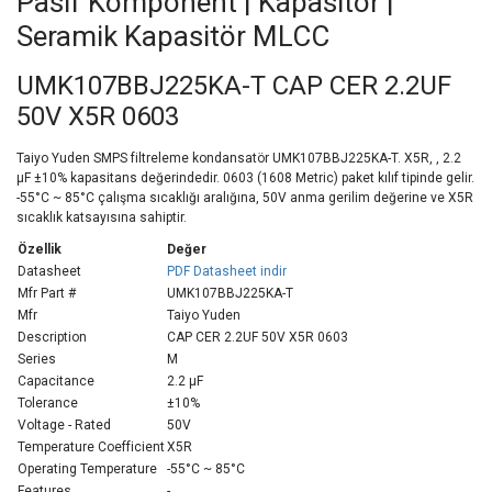
Pasif Komponent | Kapasitör |
Seramik Kapasitör MLCC
UMK107BBJ225KA-T CAP CER 2.2UF
50V X5R 0603
Taiyo Yuden SMPS filtreleme kondansatör UMK107BBJ225KA-T. X5R, , 2.2
µF ±10% kapasitans değerindedir. 0603 (1608 Metric) paket kılıf tipinde gelir.
-55°C ~ 85°C çalışma sıcaklığı aralığına, 50V anma gerilim değerine ve X5R
sıcaklık katsayısına sahiptir.
Özellik
Değer
Datasheet
PDF Datasheet indir
Mfr Part #
UMK107BBJ225KA-T
Mfr
Taiyo Yuden
Description
CAP CER 2.2UF 50V X5R 0603
Series
M
Capacitance
2.2 µF
Tolerance
±10%
Voltage - Rated
50V
Temperature Coefficient
X5R
Operating Temperature
-55°C ~ 85°C
Features
-