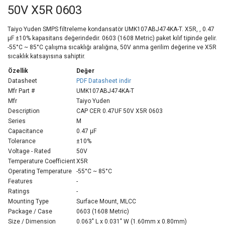
50V X5R 0603
Taiyo Yuden SMPS filtreleme kondansatör UMK107ABJ474KA-T. X5R, , 0.47
µF ±10% kapasitans değerindedir. 0603 (1608 Metric) paket kılıf tipinde gelir.
-55°C ~ 85°C çalışma sıcaklığı aralığına, 50V anma gerilim değerine ve X5R
sıcaklık katsayısına sahiptir.
Özellik
Değer
Datasheet
PDF Datasheet indir
Mfr Part #
UMK107ABJ474KA-T
Mfr
Taiyo Yuden
Description
CAP CER 0.47UF 50V X5R 0603
Series
M
Capacitance
0.47 µF
Tolerance
±10%
Voltage - Rated
50V
Temperature Coefficient
X5R
Operating Temperature
-55°C ~ 85°C
Features
-
Ratings
-
Mounting Type
Surface Mount, MLCC
Package / Case
0603 (1608 Metric)
Size / Dimension
0.063" L x 0.031" W (1.60mm x 0.80mm)