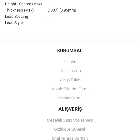
Height - Seated (Max)
-
Thickness (Max)
0.037" (0.95mm)
Lead Spacing
-
Lead Style
-
Bu ürünün fiyat bilgisi, resim, ürün açıklamalarında ve diğer
konularda yetersiz gördüğünüz noktaları öneri formunu kullanarak
Bu ürüne ilk yorumu siz yapın!
KURUMSAL
tarafımıza iletebilirsiniz.
Görüş ve önerileriniz için teşekkür ederiz.
İletişim
Yorum Yaz
Hakkımızda
Ürün resmi kalitesiz, bozuk veya görüntülenemiyor.
Kargo Takibi
Ürün açıklamasında eksik bilgiler bulunuyor.
Havale Bildirim Formu
Ürün bilgilerinde hatalar bulunuyor.
İletişim Formu
Ürün fiyatı diğer sitelerden daha pahalı.
Bu ürüne benzer farklı alternatifler olmalı.
ALIŞVERİŞ
Mesafeli Satış Sözleşmesi
Gizlilik ve Güvenlik
İptal ve İade Şartları