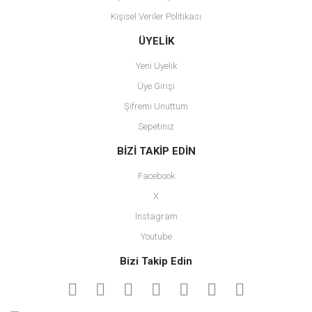
Kişisel Veriler Politikası
Gönder
ÜYELİK
Yeni Üyelik
Üye Girişi
Şifremi Unuttum
Sepetiniz
BİZİ TAKİP EDİN
Facebook
X
Instagram
Youtube
Bizi Takip Edin