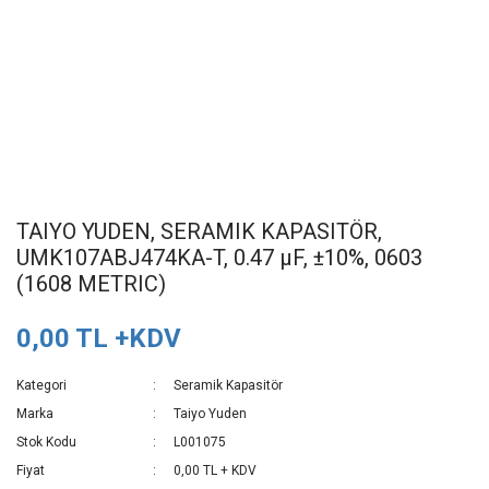
TAIYO YUDEN, SERAMIK KAPASITÖR,
UMK107ABJ474KA-T, 0.47 µF, ±10%, 0603
(1608 METRIC)
0,00 TL +KDV
Kategori
Seramik Kapasitör
Marka
Taiyo Yuden
Stok Kodu
L001075
Fiyat
0,00 TL + KDV