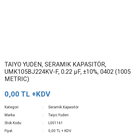
TAIYO YUDEN, SERAMIK KAPASITÖR,
UMK105BJ224KV-F, 0.22 µF, ±10%, 0402 (1005
METRIC)
0,00 TL +KDV
Kategori
Seramik Kapasitör
Marka
Taiyo Yuden
Stok Kodu
L001161
Fiyat
0,00 TL + KDV