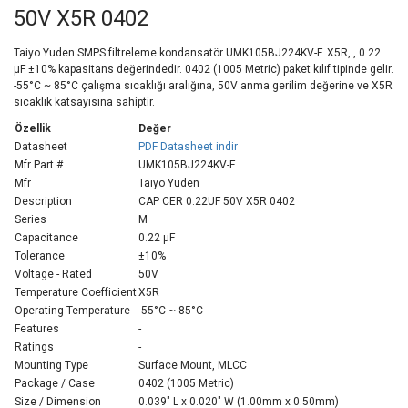
50V X5R 0402
Taiyo Yuden SMPS filtreleme kondansatör UMK105BJ224KV-F. X5R, , 0.22
µF ±10% kapasitans değerindedir. 0402 (1005 Metric) paket kılıf tipinde gelir.
-55°C ~ 85°C çalışma sıcaklığı aralığına, 50V anma gerilim değerine ve X5R
sıcaklık katsayısına sahiptir.
Özellik
Değer
Datasheet
PDF Datasheet indir
Mfr Part #
UMK105BJ224KV-F
Mfr
Taiyo Yuden
Description
CAP CER 0.22UF 50V X5R 0402
Series
M
Capacitance
0.22 µF
Tolerance
±10%
Voltage - Rated
50V
Temperature Coefficient
X5R
Operating Temperature
-55°C ~ 85°C
Features
-
Ratings
-
Mounting Type
Surface Mount, MLCC
Package / Case
0402 (1005 Metric)
Size / Dimension
0.039" L x 0.020" W (1.00mm x 0.50mm)