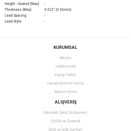
Height - Seated (Max)
-
Thickness (Max)
0.022" (0.55mm)
Lead Spacing
-
Lead Style
-
Bu ürünün fiyat bilgisi, resim, ürün açıklamalarında ve diğer
konularda yetersiz gördüğünüz noktaları öneri formunu kullanarak
Bu ürüne ilk yorumu siz yapın!
KURUMSAL
tarafımıza iletebilirsiniz.
Görüş ve önerileriniz için teşekkür ederiz.
İletişim
Yorum Yaz
Hakkımızda
Ürün resmi kalitesiz, bozuk veya görüntülenemiyor.
Kargo Takibi
Ürün açıklamasında eksik bilgiler bulunuyor.
Havale Bildirim Formu
Ürün bilgilerinde hatalar bulunuyor.
İletişim Formu
Ürün fiyatı diğer sitelerden daha pahalı.
Bu ürüne benzer farklı alternatifler olmalı.
ALIŞVERİŞ
Mesafeli Satış Sözleşmesi
Gizlilik ve Güvenlik
İptal ve İade Şartları