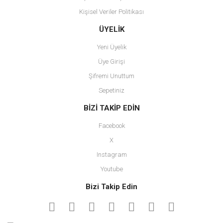
Kişisel Veriler Politikası
Gönder
ÜYELİK
Yeni Üyelik
Üye Girişi
Şifremi Unuttum
Sepetiniz
BİZİ TAKİP EDİN
Facebook
X
Instagram
Youtube
Bizi Takip Edin