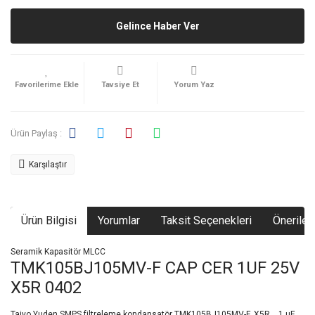
Gelince Haber Ver
Tavsiye Et
Yorum Yaz
Ürün Paylaş :
Karşılaştır
Ürün Bilgisi
Yorumlar
Taksit Seçenekleri
Önerileri
Seramik Kapasitör MLCC
TMK105BJ105MV-F CAP CER 1UF 25V
X5R 0402
Taiyo Yuden SMPS filtreleme kondansatör TMK105BJ105MV-F. X5R, , 1 µF