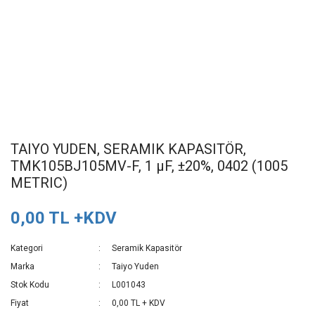
TAIYO YUDEN, SERAMIK KAPASITÖR,
TMK105BJ105MV-F, 1 µF, ±20%, 0402 (1005
METRIC)
0,00 TL +KDV
Kategori
Seramik Kapasitör
Marka
Taiyo Yuden
Stok Kodu
L001043
Fiyat
0,00 TL + KDV