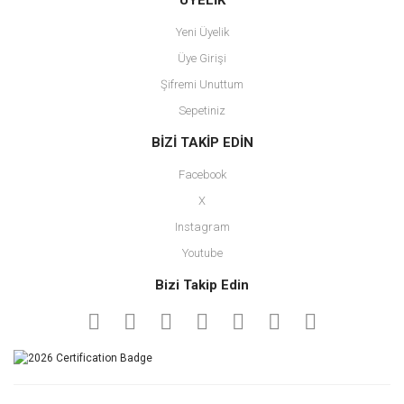
ÜYELİK
Yeni Üyelik
Üye Girişi
Şifremi Unuttum
Sepetiniz
BİZİ TAKİP EDİN
Facebook
X
Instagram
Youtube
Bizi Takip Edin