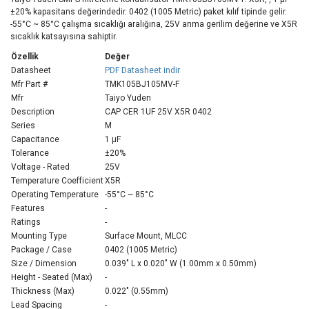
±20% kapasitans değerindedir. 0402 (1005 Metric) paket kılıf tipinde gelir.
-55°C ~ 85°C çalışma sıcaklığı aralığına, 25V anma gerilim değerine ve X5R
sıcaklık katsayısına sahiptir.
Özellik
Değer
Datasheet
PDF Datasheet indir
Mfr Part #
TMK105BJ105MV-F
Mfr
Taiyo Yuden
Description
CAP CER 1UF 25V X5R 0402
Series
M
Capacitance
1 µF
Tolerance
±20%
Voltage - Rated
25V
Temperature Coefficient
X5R
Operating Temperature
-55°C ~ 85°C
Features
-
Ratings
-
Mounting Type
Surface Mount, MLCC
Package / Case
0402 (1005 Metric)
Size / Dimension
0.039" L x 0.020" W (1.00mm x 0.50mm)
Height - Seated (Max)
-
Thickness (Max)
0.022" (0.55mm)
Lead Spacing
-