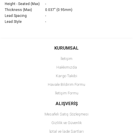
Height - Seated (Max)
-
Thickness (Max)
0.037" (0.95mm)
Lead Spacing
-
Lead Style
-
Bu ürünün fiyat bilgisi, resim, ürün açıklamalarında ve diğer
konularda yetersiz gördüğünüz noktaları öneri formunu kullanarak
Bu ürüne ilk yorumu siz yapın!
KURUMSAL
tarafımıza iletebilirsiniz.
Görüş ve önerileriniz için teşekkür ederiz.
İletişim
Yorum Yaz
Hakkımızda
Ürün resmi kalitesiz, bozuk veya görüntülenemiyor.
Kargo Takibi
Ürün açıklamasında eksik bilgiler bulunuyor.
Havale Bildirim Formu
Ürün bilgilerinde hatalar bulunuyor.
İletişim Formu
Ürün fiyatı diğer sitelerden daha pahalı.
Bu ürüne benzer farklı alternatifler olmalı.
ALIŞVERİŞ
Mesafeli Satış Sözleşmesi
Gizlilik ve Güvenlik
İptal ve İade Şartları