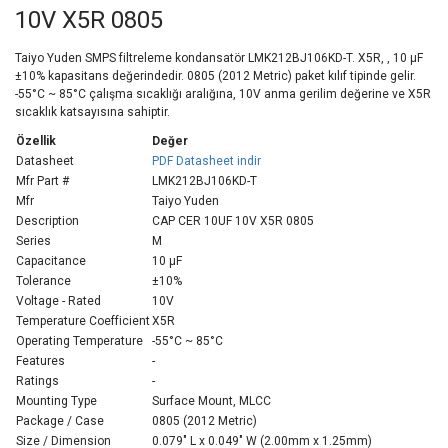
10V X5R 0805
Taiyo Yuden SMPS filtreleme kondansatör LMK212BJ106KD-T. X5R, , 10 µF
±10% kapasitans değerindedir. 0805 (2012 Metric) paket kılıf tipinde gelir.
-55°C ~ 85°C çalışma sıcaklığı aralığına, 10V anma gerilim değerine ve X5R
sıcaklık katsayısına sahiptir.
Özellik
Değer
Datasheet
PDF Datasheet indir
Mfr Part #
LMK212BJ106KD-T
Mfr
Taiyo Yuden
Description
CAP CER 10UF 10V X5R 0805
Series
M
Capacitance
10 µF
Tolerance
±10%
Voltage - Rated
10V
Temperature Coefficient
X5R
Operating Temperature
-55°C ~ 85°C
Features
-
Ratings
-
Mounting Type
Surface Mount, MLCC
Package / Case
0805 (2012 Metric)
Size / Dimension
0.079" L x 0.049" W (2.00mm x 1.25mm)