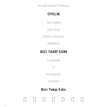
Kişisel Veriler Politikası
Gönder
ÜYELİK
Yeni Üyelik
Üye Girişi
Şifremi Unuttum
Sepetiniz
BİZİ TAKİP EDİN
Facebook
X
Instagram
Youtube
Bizi Takip Edin