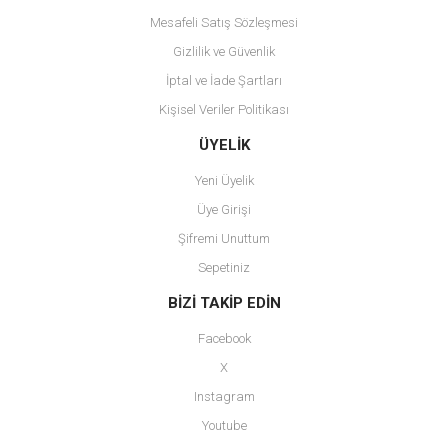
Mesafeli Satış Sözleşmesi
Gizlilik ve Güvenlik
İptal ve İade Şartları
Kişisel Veriler Politikası
Gönder
ÜYELİK
Yeni Üyelik
Üye Girişi
Şifremi Unuttum
Sepetiniz
BİZİ TAKİP EDİN
Facebook
X
Instagram
Youtube