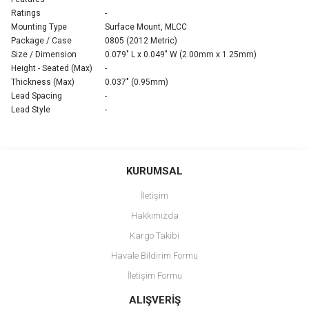
Ratings
-
Mounting Type
Surface Mount, MLCC
Package / Case
0805 (2012 Metric)
Size / Dimension
0.079" L x 0.049" W (2.00mm x 1.25mm)
Height - Seated (Max)
-
Thickness (Max)
0.037" (0.95mm)
Lead Spacing
-
Lead Style
-
Bu ürünün fiyat bilgisi, resim, ürün açıklamalarında ve diğer
konularda yetersiz gördüğünüz noktaları öneri formunu kullanarak
Bu ürüne ilk yorumu siz yapın!
KURUMSAL
tarafımıza iletebilirsiniz.
Görüş ve önerileriniz için teşekkür ederiz.
İletişim
Yorum Yaz
Hakkımızda
Ürün resmi kalitesiz, bozuk veya görüntülenemiyor.
Kargo Takibi
Ürün açıklamasında eksik bilgiler bulunuyor.
Havale Bildirim Formu
Ürün bilgilerinde hatalar bulunuyor.
İletişim Formu
Ürün fiyatı diğer sitelerden daha pahalı.
Bu ürüne benzer farklı alternatifler olmalı.
ALIŞVERİŞ