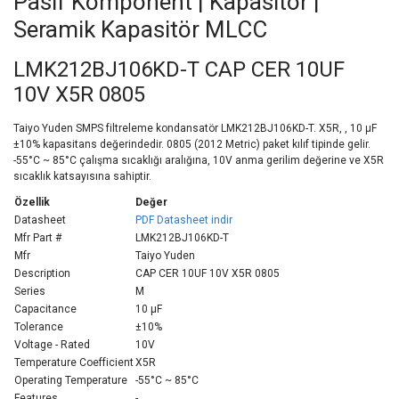
Pasif Komponent | Kapasitör |
Seramik Kapasitör MLCC
LMK212BJ106KD-T CAP CER 10UF
10V X5R 0805
Taiyo Yuden SMPS filtreleme kondansatör LMK212BJ106KD-T. X5R, , 10 µF
±10% kapasitans değerindedir. 0805 (2012 Metric) paket kılıf tipinde gelir.
-55°C ~ 85°C çalışma sıcaklığı aralığına, 10V anma gerilim değerine ve X5R
sıcaklık katsayısına sahiptir.
Özellik
Değer
Datasheet
PDF Datasheet indir
Mfr Part #
LMK212BJ106KD-T
Mfr
Taiyo Yuden
Description
CAP CER 10UF 10V X5R 0805
Series
M
Capacitance
10 µF
Tolerance
±10%
Voltage - Rated
10V
Temperature Coefficient
X5R
Operating Temperature
-55°C ~ 85°C
Features
-