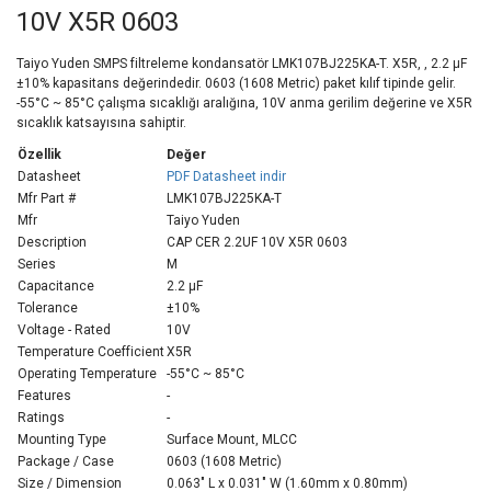
10V X5R 0603
Taiyo Yuden SMPS filtreleme kondansatör LMK107BJ225KA-T. X5R, , 2.2 µF
±10% kapasitans değerindedir. 0603 (1608 Metric) paket kılıf tipinde gelir.
-55°C ~ 85°C çalışma sıcaklığı aralığına, 10V anma gerilim değerine ve X5R
sıcaklık katsayısına sahiptir.
Özellik
Değer
Datasheet
PDF Datasheet indir
Mfr Part #
LMK107BJ225KA-T
Mfr
Taiyo Yuden
Description
CAP CER 2.2UF 10V X5R 0603
Series
M
Capacitance
2.2 µF
Tolerance
±10%
Voltage - Rated
10V
Temperature Coefficient
X5R
Operating Temperature
-55°C ~ 85°C
Features
-
Ratings
-
Mounting Type
Surface Mount, MLCC
Package / Case
0603 (1608 Metric)
Size / Dimension
0.063" L x 0.031" W (1.60mm x 0.80mm)