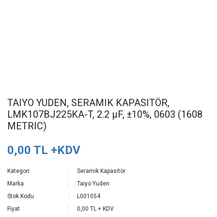
TAIYO YUDEN, SERAMIK KAPASITÖR,
LMK107BJ225KA-T, 2.2 µF, ±10%, 0603 (1608
METRIC)
0,00 TL +KDV
Kategori
Seramik Kapasitör
Marka
Taiyo Yuden
Stok Kodu
L001054
Fiyat
0,00 TL + KDV