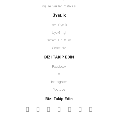
Kişisel Veriler Politikası
Gönder
ÜYELİK
Yeni Üyelik
Üye Girişi
Şifremi Unuttum
Sepetiniz
BİZİ TAKİP EDİN
Facebook
X
Instagram
Youtube
Bizi Takip Edin