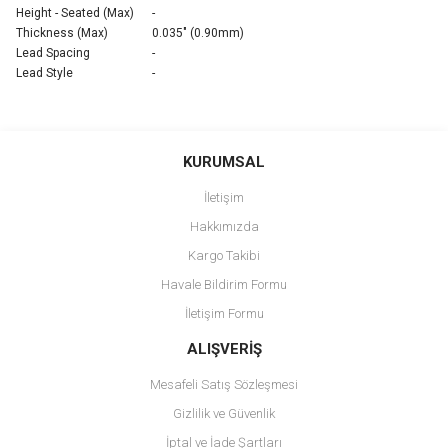
Height - Seated (Max)
-
Thickness (Max)
0.035" (0.90mm)
Lead Spacing
-
Lead Style
-
Bu ürünün fiyat bilgisi, resim, ürün açıklamalarında ve diğer
konularda yetersiz gördüğünüz noktaları öneri formunu kullanarak
Bu ürüne ilk yorumu siz yapın!
KURUMSAL
tarafımıza iletebilirsiniz.
Görüş ve önerileriniz için teşekkür ederiz.
İletişim
Yorum Yaz
Hakkımızda
Ürün resmi kalitesiz, bozuk veya görüntülenemiyor.
Kargo Takibi
Ürün açıklamasında eksik bilgiler bulunuyor.
Havale Bildirim Formu
Ürün bilgilerinde hatalar bulunuyor.
İletişim Formu
Ürün fiyatı diğer sitelerden daha pahalı.
Bu ürüne benzer farklı alternatifler olmalı.
ALIŞVERİŞ
Mesafeli Satış Sözleşmesi
Gizlilik ve Güvenlik
İptal ve İade Şartları