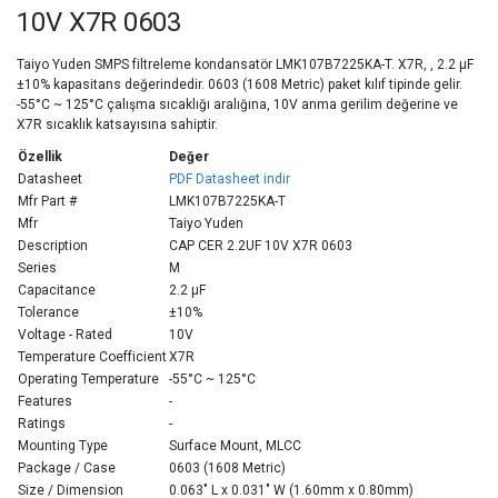
10V X7R 0603
Taiyo Yuden SMPS filtreleme kondansatör LMK107B7225KA-T. X7R, , 2.2 µF
±10% kapasitans değerindedir. 0603 (1608 Metric) paket kılıf tipinde gelir.
-55°C ~ 125°C çalışma sıcaklığı aralığına, 10V anma gerilim değerine ve
X7R sıcaklık katsayısına sahiptir.
Özellik
Değer
Datasheet
PDF Datasheet indir
Mfr Part #
LMK107B7225KA-T
Mfr
Taiyo Yuden
Description
CAP CER 2.2UF 10V X7R 0603
Series
M
Capacitance
2.2 µF
Tolerance
±10%
Voltage - Rated
10V
Temperature Coefficient
X7R
Operating Temperature
-55°C ~ 125°C
Features
-
Ratings
-
Mounting Type
Surface Mount, MLCC
Package / Case
0603 (1608 Metric)
Size / Dimension
0.063" L x 0.031" W (1.60mm x 0.80mm)