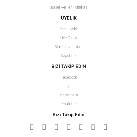
Kişisel Veriler Politikası
Gönder
ÜYELİK
Yeni Üyelik
Üye Girişi
Şifremi Unuttum
Sepetiniz
BİZİ TAKİP EDİN
Facebook
X
Instagram
Youtube
Bizi Takip Edin