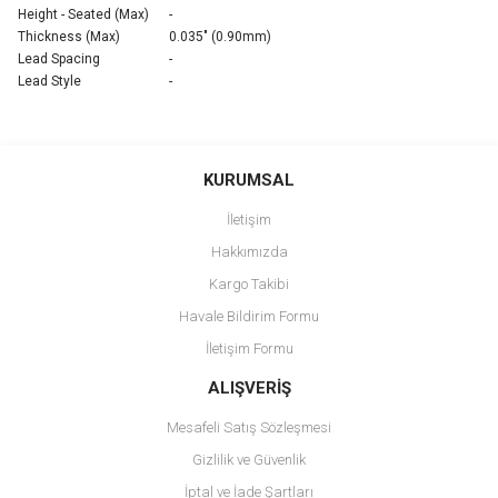
Height - Seated (Max)
-
Thickness (Max)
0.035" (0.90mm)
Lead Spacing
-
Lead Style
-
Bu ürünün fiyat bilgisi, resim, ürün açıklamalarında ve diğer
konularda yetersiz gördüğünüz noktaları öneri formunu kullanarak
Bu ürüne ilk yorumu siz yapın!
KURUMSAL
tarafımıza iletebilirsiniz.
Görüş ve önerileriniz için teşekkür ederiz.
İletişim
Yorum Yaz
Hakkımızda
Ürün resmi kalitesiz, bozuk veya görüntülenemiyor.
Kargo Takibi
Ürün açıklamasında eksik bilgiler bulunuyor.
Havale Bildirim Formu
Ürün bilgilerinde hatalar bulunuyor.
İletişim Formu
Ürün fiyatı diğer sitelerden daha pahalı.
Bu ürüne benzer farklı alternatifler olmalı.
ALIŞVERİŞ
Mesafeli Satış Sözleşmesi
Gizlilik ve Güvenlik
İptal ve İade Şartları