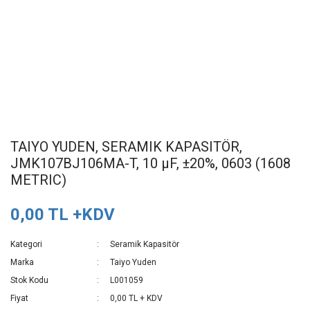
TAIYO YUDEN, SERAMIK KAPASITÖR,
JMK107BJ106MA-T, 10 µF, ±20%, 0603 (1608
METRIC)
0,00 TL +KDV
Kategori
Seramik Kapasitör
Marka
Taiyo Yuden
Stok Kodu
L001059
Fiyat
0,00 TL + KDV