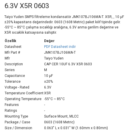
6.3V X5R 0603
Taiyo Yuden SMPS filtreleme kondansatör JMK107BJ106MA-T. X5R, , 10 µF
±20% kapasitans değerindedir. 0603 (1608 Metric) paket kılıf tipinde gelir.
-55°C ~ 85°C çalışma sıcaklığı aralığına, 6.3V anma gerilim değerine ve
X5R sıcaklık katsayısına sahiptir.
Özellik
Değer
Datasheet
PDF Datasheet indir
Mfr Part #
JMK107BJ106MA-T
Mfr
Taiyo Yuden
Description
CAP CER 10UF 6.3V X5R 0603
Series
M
Capacitance
10 µF
Tolerance
±20%
Voltage - Rated
6.3V
Temperature Coefficient
X5R
Operating Temperature
-55°C ~ 85°C
Features
-
Ratings
-
Mounting Type
Surface Mount, MLCC
Package / Case
0603 (1608 Metric)
Size / Dimension
0.063" L x 0.031" W (1.60mm x 0.80mm)