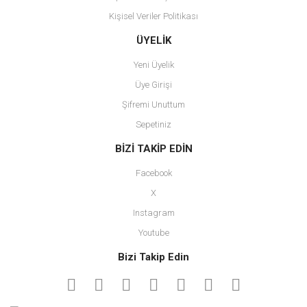
Kişisel Veriler Politikası
Gönder
ÜYELİK
Yeni Üyelik
Üye Girişi
Şifremi Unuttum
Sepetiniz
BİZİ TAKİP EDİN
Facebook
X
Instagram
Youtube
Bizi Takip Edin