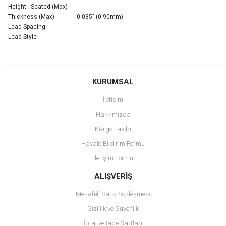
Height - Seated (Max)
-
Thickness (Max)
0.035" (0.90mm)
Lead Spacing
-
Lead Style
-
Bu ürünün fiyat bilgisi, resim, ürün açıklamalarında ve diğer
konularda yetersiz gördüğünüz noktaları öneri formunu kullanarak
Bu ürüne ilk yorumu siz yapın!
KURUMSAL
tarafımıza iletebilirsiniz.
Görüş ve önerileriniz için teşekkür ederiz.
İletişim
Yorum Yaz
Hakkımızda
Ürün resmi kalitesiz, bozuk veya görüntülenemiyor.
Kargo Takibi
Ürün açıklamasında eksik bilgiler bulunuyor.
Havale Bildirim Formu
Ürün bilgilerinde hatalar bulunuyor.
İletişim Formu
Ürün fiyatı diğer sitelerden daha pahalı.
Bu ürüne benzer farklı alternatifler olmalı.
ALIŞVERİŞ
Mesafeli Satış Sözleşmesi
Gizlilik ve Güvenlik
İptal ve İade Şartları