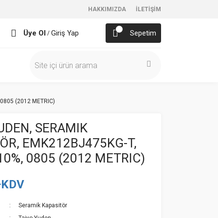
HAKKIMIZDA
İLETİŞİM
Üye Ol
Giriş Yap
Sepetim
/
 0805 (2012 METRIC)
UDEN, SERAMIK
ÖR, EMK212BJ475KG-T,
±10%, 0805 (2012 METRIC)
+KDV
Seramik Kapasitör