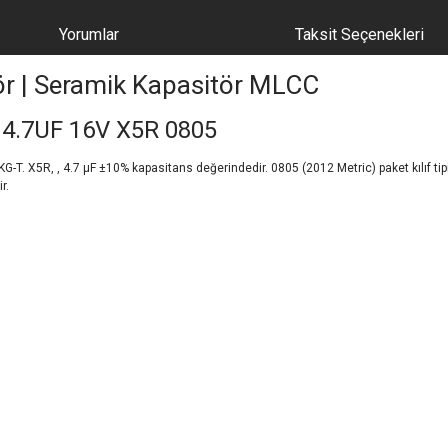
Yorumlar
Taksit Seçenekleri
ör | Seramik Kapasitör MLCC
4.7UF 16V X5R 0805
 X5R, , 4.7 µF ±10% kapasitans değerindedir. 0805 (2012 Metric) paket kılıf tipin
r.