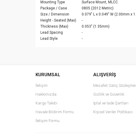
Mounting Type
Surface Mount, MLCC
Package / Case
0805 (2012 Metric)
Size / Dimension
0.079" L x 0.049" W (2.00mm x 
Height - Seated (Max)
-
Thickness (Max)
0.053" (1.35mm)
Lead Spacing
-
Lead Style
-
Bu ürünün fiyat bilgisi, resim, ürün açıklamalarında v
Görüş ve önerileriniz için teşekkür ederiz.
KURUMSAL
ALIŞVERİŞ
Ürün resmi kalitesiz, bozuk veya görüntülenemiyo
Ürün açıklamasında eksik bilgiler bulunuyor.
İletişim
Mesafeli Satış Sözleşme
Ürün bilgilerinde hatalar bulunuyor.
Hakkımızda
Gizlilik ve Güvenlik
Ürün fiyatı diğer sitelerden daha pahalı.
Kargo Takibi
İptal ve İade Şartları
Bu ürüne benzer farklı alternatifler olmalı.
Havale Bildirim Formu
Kişisel Veriler Politikası
İletişim Formu