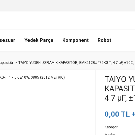
sesuar
Yedek Parça
Komponent
Robot
apasitör
TAIYO YUDEN, SERAMIK KAPASITÖR, EMK212BJ475KG-T, 4.7 µF, ±10%,
TAIYO Y
KAPASIT
4.7 µF, 
0,00 TL 
Kategori