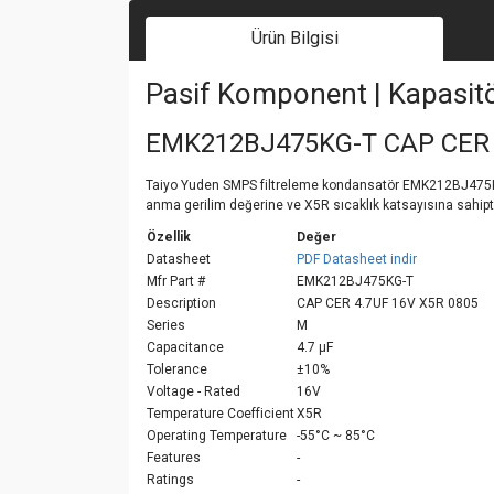
Ürün Bilgisi
Pasif Komponent | Kapasit
EMK212BJ475KG-T CAP CER 
Taiyo Yuden SMPS filtreleme kondansatör EMK212BJ475KG-T.
anma gerilim değerine ve X5R sıcaklık katsayısına sahipti
Özellik
Değer
Datasheet
PDF Datasheet indir
Mfr Part #
EMK212BJ475KG-T
Description
CAP CER 4.7UF 16V X5R 0805
Series
M
Capacitance
4.7 µF
Tolerance
±10%
Voltage - Rated
16V
Temperature Coefficient
X5R
Operating Temperature
-55°C ~ 85°C
Features
-
Ratings
-