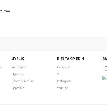
1.25mm)
e diğer konularda yetersiz gördüğünüz noktaları öneri formunu kullanarak tarafımı
Bu ürüne ilk yorumu siz yapın!
ÜYELİK
BİZİ TAKİP EDİN
Bi
r.
Yorum Yaz
si
Yeni Üyelik
Facebook
Üye Girişi
X
Şifremi Unuttum
Instagram
Sepetiniz
Youtube