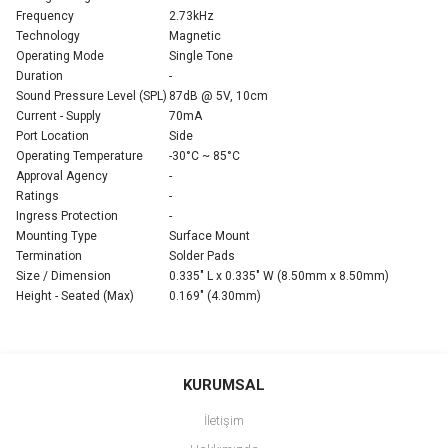
Frequency
2.73kHz
Technology
Magnetic
Operating Mode
Single Tone
Duration
-
Sound Pressure Level (SPL)
87dB @ 5V, 10cm
Current - Supply
70mA
Port Location
Side
Operating Temperature
-30°C ~ 85°C
Approval Agency
-
Ratings
-
Ingress Protection
-
Mounting Type
Surface Mount
Termination
Solder Pads
Size / Dimension
0.335" L x 0.335" W (8.50mm x 8.50mm)
Height - Seated (Max)
0.169" (4.30mm)
Bu ürünün fiyat bilgisi, resim, ürün açıklamalarında ve diğer
konularda yetersiz gördüğünüz noktaları öneri formunu kullanarak
Bu ürüne ilk yorumu siz yapın!
KURUMSAL
tarafımıza iletebilirsiniz.
Görüş ve önerileriniz için teşekkür ederiz.
İletişim
Yorum Yaz