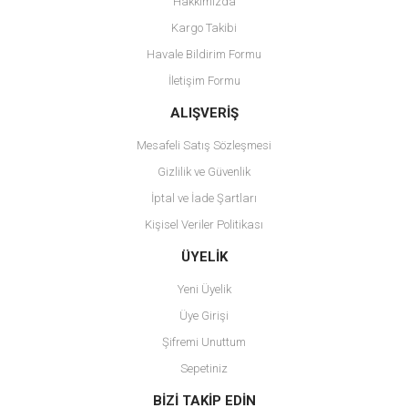
Hakkımızda
Ürün resmi kalitesiz, bozuk veya görüntülenemiyor.
Kargo Takibi
Ürün açıklamasında eksik bilgiler bulunuyor.
Havale Bildirim Formu
Ürün bilgilerinde hatalar bulunuyor.
İletişim Formu
Ürün fiyatı diğer sitelerden daha pahalı.
Bu ürüne benzer farklı alternatifler olmalı.
ALIŞVERİŞ
Mesafeli Satış Sözleşmesi
Gizlilik ve Güvenlik
İptal ve İade Şartları
Kişisel Veriler Politikası
Gönder
ÜYELİK
Yeni Üyelik
Üye Girişi
Şifremi Unuttum
Sepetiniz
BİZİ TAKİP EDİN