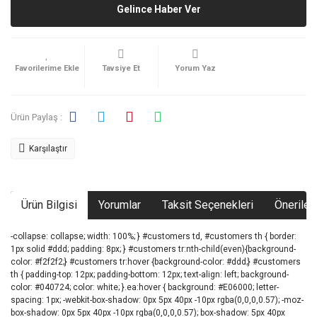
Gelince Haber Ver
Tavsiye Et
Yorum Yaz
Ürün Paylaş :
Karşılaştır
Ürün Bilgisi
Yorumlar
Taksit Seçenekleri
Önerileri
-collapse: collapse; width: 100%; } #customers td, #customers th { border:
1px solid #ddd; padding: 8px; } #customers tr:nth-child(even){background-
color: #f2f2f2;} #customers tr:hover {background-color: #ddd;} #customers
th { padding-top: 12px; padding-bottom: 12px; text-align: left; background-
color: #040724; color: white; }.ea:hover { background: #E06000; letter-
spacing: 1px; -webkit-box-shadow: 0px 5px 40px -10px rgba(0,0,0,0.57); -moz-
box-shadow: 0px 5px 40px -10px rgba(0,0,0,0.57); box-shadow: 5px 40px