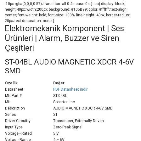
-10px rgba(0,0,0,0.57); transition: all 0.4s ease 0s; } .ea{ display: block;
height:40px; width:200px; background: #105B99; color: #ffffff; text-align:
center; font-weight: bold; font-size: 100%; line-height: 40px; border-radius:
20px; text-decoration: none; }
Elektromekanik Komponent | Ses
Ürünleri | Alarm, Buzzer ve Siren
Çeşitleri
ST-04BL AUDIO MAGNETIC XDCR 4-6V
SMD
Özellik
Değer
Datasheet
PDF Datasheet indir
Mfr Part #
ST-04BL
Mfr
Soberton Inc.
Description
AUDIO MAGNETIC XDCR 4-6V SMD
Series
ST
Driver Circuitry
Transducer, Externally Driven
Input Type
Zero-Peak Signal
Voltage - Rated
5 V
Voltage Range
4 ~ 6V