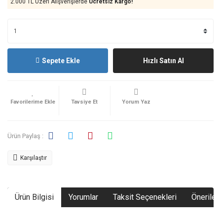
2.000 TL Üzeri Alışverişlerde
Ücretsiz Kargo!
Sepete Ekle
Hızlı Satın Al
Tavsiye Et
Yorum Yaz
Ürün Paylaş :
Karşılaştır
Ürün Bilgisi
Yorumlar
Taksit Seçenekleri
Önerileri