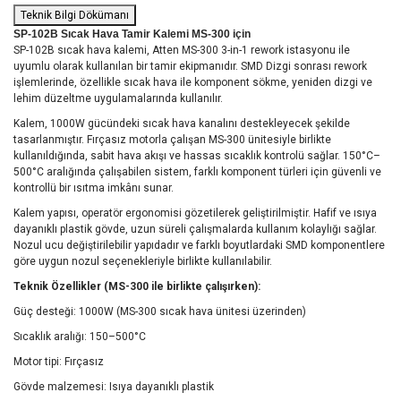
Teknik Bilgi Dökümanı
SP-102B Sıcak Hava Tamir Kalemi MS-300 için
SP-102B sıcak hava kalemi, Atten MS-300 3-in-1 rework istasyonu ile
uyumlu olarak kullanılan bir tamir ekipmanıdır. SMD Dizgi sonrası rework
işlemlerinde, özellikle sıcak hava ile komponent sökme, yeniden dizgi ve
lehim düzeltme uygulamalarında kullanılır.
Kalem, 1000W gücündeki sıcak hava kanalını destekleyecek şekilde
tasarlanmıştır. Fırçasız motorla çalışan MS-300 ünitesiyle birlikte
kullanıldığında, sabit hava akışı ve hassas sıcaklık kontrolü sağlar. 150°C–
500°C aralığında çalışabilen sistem, farklı komponent türleri için güvenli ve
kontrollü bir ısıtma imkânı sunar.
Kalem yapısı, operatör ergonomisi gözetilerek geliştirilmiştir. Hafif ve ısıya
dayanıklı plastik gövde, uzun süreli çalışmalarda kullanım kolaylığı sağlar.
Nozul ucu değiştirilebilir yapıdadır ve farklı boyutlardaki SMD komponentlere
göre uygun nozul seçenekleriyle birlikte kullanılabilir.
Teknik Özellikler (MS-300 ile birlikte çalışırken):
Güç desteği: 1000W (MS-300 sıcak hava ünitesi üzerinden)
Sıcaklık aralığı: 150–500°C
Motor tipi: Fırçasız
Gövde malzemesi: Isıya dayanıklı plastik