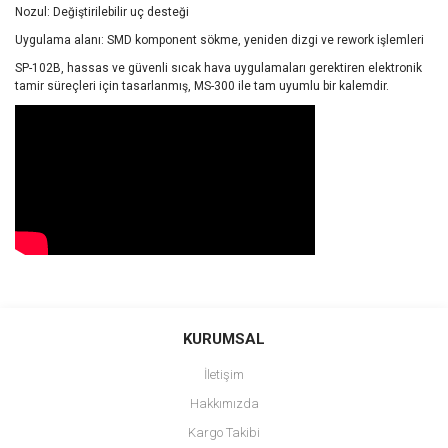
Nozul: Değiştirilebilir uç desteği
Uygulama alanı: SMD komponent sökme, yeniden dizgi ve rework işlemleri
SP-102B, hassas ve güvenli sıcak hava uygulamaları gerektiren elektronik
tamir süreçleri için tasarlanmış, MS-300 ile tam uyumlu bir kalemdir.
Bu ürünün fiyat bilgisi, resim, ürün açıklamalarında ve diğer
konularda yetersiz gördüğünüz noktaları öneri formunu kullanarak
Bu ürüne ilk yorumu siz yapın!
KURUMSAL
tarafımıza iletebilirsiniz.
Görüş ve önerileriniz için teşekkür ederiz.
İletişim
Yorum Yaz
Hakkımızda
Ürün resmi kalitesiz, bozuk veya görüntülenemiyor.
Kargo Takibi
Ürün açıklamasında eksik bilgiler bulunuyor.