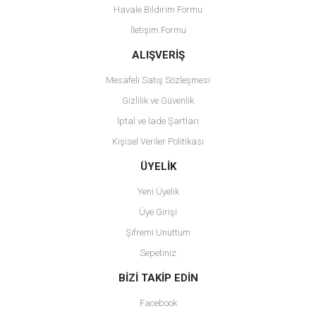
Havale Bildirim Formu
Ürün bilgilerinde hatalar bulunuyor.
İletişim Formu
Ürün fiyatı diğer sitelerden daha pahalı.
Bu ürüne benzer farklı alternatifler olmalı.
ALIŞVERİŞ
Mesafeli Satış Sözleşmesi
Gizlilik ve Güvenlik
İptal ve İade Şartları
Kişisel Veriler Politikası
Gönder
ÜYELİK
Yeni Üyelik
Üye Girişi
Şifremi Unuttum
Sepetiniz
BİZİ TAKİP EDİN
Facebook