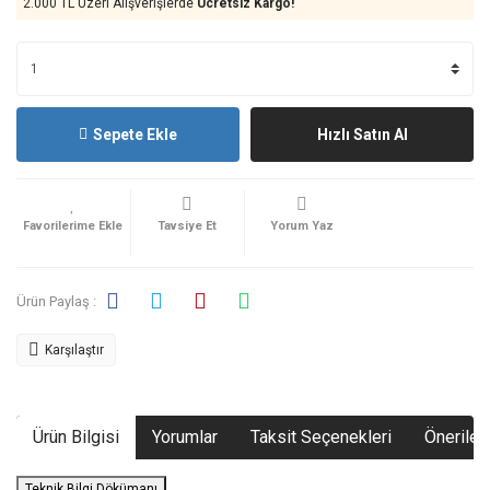
2.000 TL Üzeri Alışverişlerde
Ücretsiz Kargo!
Sepete Ekle
Hızlı Satın Al
Tavsiye Et
Yorum Yaz
Ürün Paylaş :
Karşılaştır
Ürün Bilgisi
Yorumlar
Taksit Seçenekleri
Önerileri
Teknik Bilgi Dökümanı