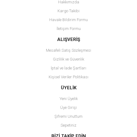
Hakkımızda
Ürün resmi kalitesiz, bozuk veya görüntülenemiyor.
Kargo Takibi
Ürün açıklamasında eksik bilgiler bulunuyor.
Havale Bildirim Formu
Ürün bilgilerinde hatalar bulunuyor.
İletişim Formu
Ürün fiyatı diğer sitelerden daha pahalı.
Bu ürüne benzer farklı alternatifler olmalı.
ALIŞVERİŞ
Mesafeli Satış Sözleşmesi
Gizlilik ve Güvenlik
İptal ve İade Şartları
Kişisel Veriler Politikası
Gönder
ÜYELİK
Yeni Üyelik
Üye Girişi
Şifremi Unuttum
Sepetiniz
BİZİ TAKİP EDİN