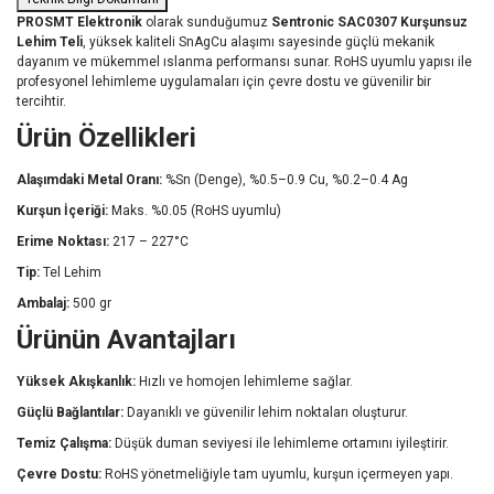
PROSMT Elektronik
olarak sunduğumuz
Sentronic SAC0307 Kurşunsuz
Lehim Teli
, yüksek kaliteli SnAgCu alaşımı sayesinde güçlü mekanik
dayanım ve mükemmel ıslanma performansı sunar. RoHS uyumlu yapısı ile
profesyonel lehimleme uygulamaları için çevre dostu ve güvenilir bir
tercihtir.
Ürün Özellikleri
Alaşımdaki Metal Oranı:
%Sn (Denge), %0.5–0.9 Cu, %0.2–0.4 Ag
Kurşun İçeriği:
Maks. %0.05 (RoHS uyumlu)
Erime Noktası:
217 – 227°C
Tip:
Tel Lehim
Ambalaj:
500 gr
Ürünün Avantajları
Yüksek Akışkanlık:
Hızlı ve homojen lehimleme sağlar.
Güçlü Bağlantılar:
Dayanıklı ve güvenilir lehim noktaları oluşturur.
Temiz Çalışma:
Düşük duman seviyesi ile lehimleme ortamını iyileştirir.
Çevre Dostu:
RoHS yönetmeliğiyle tam uyumlu, kurşun içermeyen yapı.