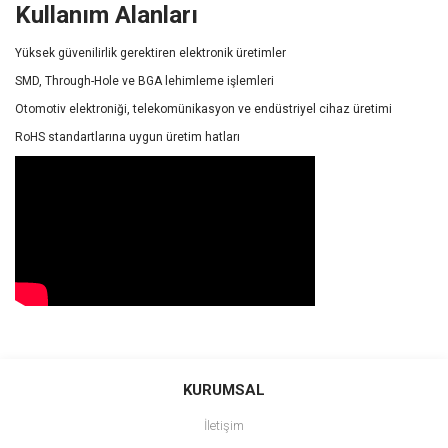
Kullanım Alanları
Yüksek güvenilirlik gerektiren elektronik üretimler
SMD, Through-Hole ve BGA lehimleme işlemleri
Otomotiv elektroniği, telekomünikasyon ve endüstriyel cihaz üretimi
RoHS standartlarına uygun üretim hatları
Bu ürünün fiyat bilgisi, resim, ürün açıklamalarında ve diğer
konularda yetersiz gördüğünüz noktaları öneri formunu kullanarak
Bu ürüne ilk yorumu siz yapın!
KURUMSAL
tarafımıza iletebilirsiniz.
Görüş ve önerileriniz için teşekkür ederiz.
İletişim
Yorum Yaz