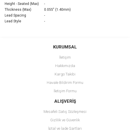
Height - Seated (Max)
-
Thickness (Max)
0.055" (1.40mm)
Lead Spacing
-
Lead Style
-
Bu ürünün fiyat bilgisi, resim, ürün açıklamalarında ve diğer
konularda yetersiz gördüğünüz noktaları öneri formunu kullanarak
Bu ürüne ilk yorumu siz yapın!
KURUMSAL
tarafımıza iletebilirsiniz.
Görüş ve önerileriniz için teşekkür ederiz.
İletişim
Yorum Yaz
Hakkımızda
Ürün resmi kalitesiz, bozuk veya görüntülenemiyor.
Kargo Takibi
Ürün açıklamasında eksik bilgiler bulunuyor.
Havale Bildirim Formu
Ürün bilgilerinde hatalar bulunuyor.
İletişim Formu
Ürün fiyatı diğer sitelerden daha pahalı.
Bu ürüne benzer farklı alternatifler olmalı.
ALIŞVERİŞ
Mesafeli Satış Sözleşmesi
Gizlilik ve Güvenlik
İptal ve İade Şartları