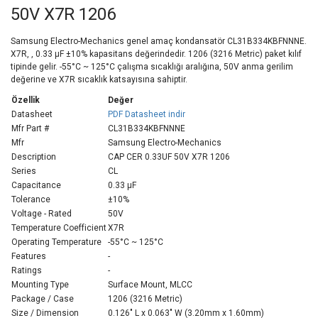
50V X7R 1206
Samsung Electro-Mechanics genel amaç kondansatör CL31B334KBFNNNE.
X7R, , 0.33 µF ±10% kapasitans değerindedir. 1206 (3216 Metric) paket kılıf
tipinde gelir. -55°C ~ 125°C çalışma sıcaklığı aralığına, 50V anma gerilim
değerine ve X7R sıcaklık katsayısına sahiptir.
Özellik
Değer
Datasheet
PDF Datasheet indir
Mfr Part #
CL31B334KBFNNNE
Mfr
Samsung Electro-Mechanics
Description
CAP CER 0.33UF 50V X7R 1206
Series
CL
Capacitance
0.33 µF
Tolerance
±10%
Voltage - Rated
50V
Temperature Coefficient
X7R
Operating Temperature
-55°C ~ 125°C
Features
-
Ratings
-
Mounting Type
Surface Mount, MLCC
Package / Case
1206 (3216 Metric)
Size / Dimension
0.126" L x 0.063" W (3.20mm x 1.60mm)