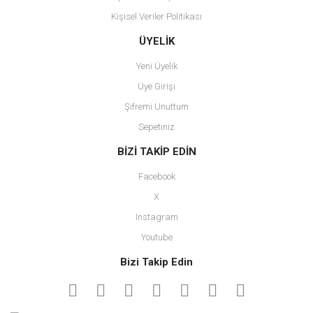
Kişisel Veriler Politikası
Gönder
ÜYELİK
Yeni Üyelik
Üye Girişi
Şifremi Unuttum
Sepetiniz
BİZİ TAKİP EDİN
Facebook
X
Instagram
Youtube
Bizi Takip Edin