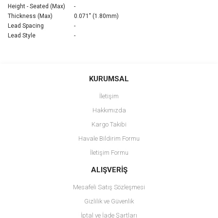
Height - Seated (Max)
-
Thickness (Max)
0.071" (1.80mm)
Lead Spacing
-
Lead Style
-
Bu ürünün fiyat bilgisi, resim, ürün açıklamalarında ve diğer
konularda yetersiz gördüğünüz noktaları öneri formunu kullanarak
Bu ürüne ilk yorumu siz yapın!
KURUMSAL
tarafımıza iletebilirsiniz.
Görüş ve önerileriniz için teşekkür ederiz.
İletişim
Yorum Yaz
Hakkımızda
Ürün resmi kalitesiz, bozuk veya görüntülenemiyor.
Kargo Takibi
Ürün açıklamasında eksik bilgiler bulunuyor.
Havale Bildirim Formu
Ürün bilgilerinde hatalar bulunuyor.
İletişim Formu
Ürün fiyatı diğer sitelerden daha pahalı.
Bu ürüne benzer farklı alternatifler olmalı.
ALIŞVERİŞ
Mesafeli Satış Sözleşmesi
Gizlilik ve Güvenlik
İptal ve İade Şartları