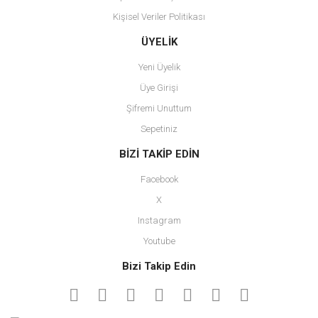
Kişisel Veriler Politikası
Gönder
ÜYELİK
Yeni Üyelik
Üye Girişi
Şifremi Unuttum
Sepetiniz
BİZİ TAKİP EDİN
Facebook
X
Instagram
Youtube
Bizi Takip Edin