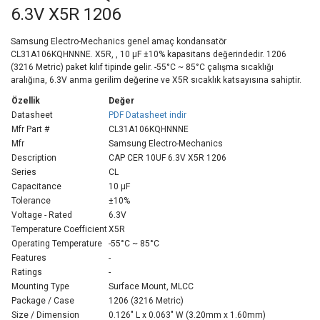
6.3V X5R 1206
Samsung Electro-Mechanics genel amaç kondansatör
CL31A106KQHNNNE. X5R, , 10 µF ±10% kapasitans değerindedir. 1206
(3216 Metric) paket kılıf tipinde gelir. -55°C ~ 85°C çalışma sıcaklığı
aralığına, 6.3V anma gerilim değerine ve X5R sıcaklık katsayısına sahiptir.
Özellik
Değer
Datasheet
PDF Datasheet indir
Mfr Part #
CL31A106KQHNNNE
Mfr
Samsung Electro-Mechanics
Description
CAP CER 10UF 6.3V X5R 1206
Series
CL
Capacitance
10 µF
Tolerance
±10%
Voltage - Rated
6.3V
Temperature Coefficient
X5R
Operating Temperature
-55°C ~ 85°C
Features
-
Ratings
-
Mounting Type
Surface Mount, MLCC
Package / Case
1206 (3216 Metric)
Size / Dimension
0.126" L x 0.063" W (3.20mm x 1.60mm)