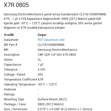
X7R 0805
Samsung Electro-Mechanics genel amaç kondansatör CL21B105KBFNNNE.
X7R, , 1 µF ±10% kapasitans değerindedir. 0805 (2012 Metric) paket kılıf
tipinde gelir. -55°C ~ 125°C çalışma sıcaklığı aralığına, 50V anma gerilim
değerine ve X7R sıcaklık katsayısına sahiptir.
Özellik
Değer
Datasheet
PDF Datasheet indir
Mfr Part #
CL21B105KBFNNNE
Mfr
Samsung Electro-Mechanics
Description
CAP CER 1UF 50V X7R 0805
Series
CL
Capacitance
1 µF
Tolerance
±10%
Voltage - Rated
50V
Temperature Coefficient
X7R
Operating Temperature
-55°C ~ 125°C
Features
-
Ratings
-
Mounting Type
Surface Mount, MLCC
Package / Case
0805 (2012 Metric)
Size / Dimension
0.079" L x 0.049" W (2.00mm x 1.25mm)