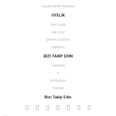
Kişisel Veriler Politikası
Gönder
ÜYELİK
Yeni Üyelik
Üye Girişi
Şifremi Unuttum
Sepetiniz
BİZİ TAKİP EDİN
Facebook
X
Instagram
Youtube
Bizi Takip Edin