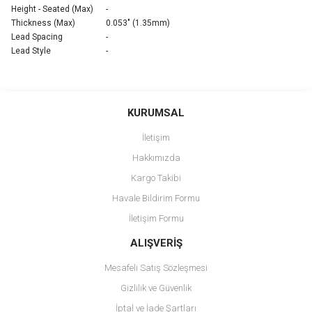
Height - Seated (Max)
-
Thickness (Max)
0.053" (1.35mm)
Lead Spacing
-
Lead Style
-
Bu ürünün fiyat bilgisi, resim, ürün açıklamalarında ve diğer
konularda yetersiz gördüğünüz noktaları öneri formunu kullanarak
Bu ürüne ilk yorumu siz yapın!
KURUMSAL
tarafımıza iletebilirsiniz.
Görüş ve önerileriniz için teşekkür ederiz.
İletişim
Yorum Yaz
Hakkımızda
Ürün resmi kalitesiz, bozuk veya görüntülenemiyor.
Kargo Takibi
Ürün açıklamasında eksik bilgiler bulunuyor.
Havale Bildirim Formu
Ürün bilgilerinde hatalar bulunuyor.
İletişim Formu
Ürün fiyatı diğer sitelerden daha pahalı.
Bu ürüne benzer farklı alternatifler olmalı.
ALIŞVERİŞ
Mesafeli Satış Sözleşmesi
Gizlilik ve Güvenlik
İptal ve İade Şartları