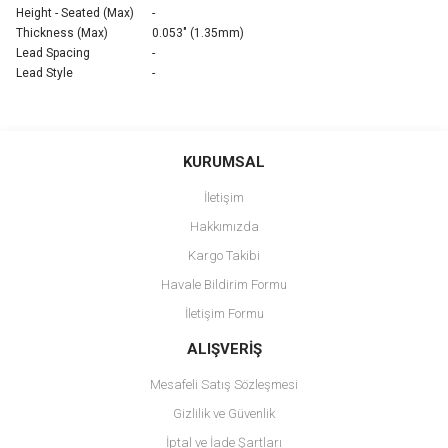
Height - Seated (Max)
-
Thickness (Max)
0.053" (1.35mm)
Lead Spacing
-
Lead Style
-
Bu ürünün fiyat bilgisi, resim, ürün açıklamalarında ve diğer
konularda yetersiz gördüğünüz noktaları öneri formunu kullanarak
Bu ürüne ilk yorumu siz yapın!
KURUMSAL
tarafımıza iletebilirsiniz.
Görüş ve önerileriniz için teşekkür ederiz.
İletişim
Yorum Yaz
Hakkımızda
Ürün resmi kalitesiz, bozuk veya görüntülenemiyor.
Kargo Takibi
Ürün açıklamasında eksik bilgiler bulunuyor.
Havale Bildirim Formu
Ürün bilgilerinde hatalar bulunuyor.
İletişim Formu
Ürün fiyatı diğer sitelerden daha pahalı.
Bu ürüne benzer farklı alternatifler olmalı.
ALIŞVERİŞ
Mesafeli Satış Sözleşmesi
Gizlilik ve Güvenlik
İptal ve İade Şartları