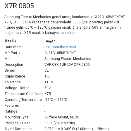
X7R 0805
Samsung Electro-Mechanics genel amaç kondansatör CL21B105KBFNFNE.
X7R, , 1 µF ±10% kapasitans değerindedir. 0805 (2012 Metric) paket kılıf
tipinde gelir. -55°C ~ 125°C çalışma sıcaklığı aralığına, 50V anma gerilim
değerine ve X7R sıcaklık katsayısına sahiptir.
Özellik
Değer
Datasheet
PDF Datasheet indir
Mfr Part #
CL21B105KBFNFNE
Mfr
Samsung Electro-Mechanics
Description
CAP CER 1UF 50V X7R 0805
Series
CL
Capacitance
1 µF
Tolerance
±10%
Voltage - Rated
50V
Temperature Coefficient
X7R
Operating Temperature
-55°C ~ 125°C
Features
-
Ratings
-
Mounting Type
Surface Mount, MLCC
Package / Case
0805 (2012 Metric)
Size / Dimension
0.079" L x 0.049" W (2.00mm x 1.25mm)