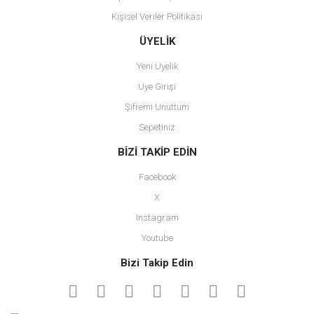
Kişisel Veriler Politikası
Gönder
ÜYELİK
Yeni Üyelik
Üye Girişi
Şifremi Unuttum
Sepetiniz
BİZİ TAKİP EDİN
Facebook
X
Instagram
Youtube
Bizi Takip Edin